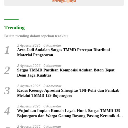
Selengkapnya
Trending
Berita trending dalam sepekan terakhir
2 Agustus 2026
0 Komentar
1
Arco Jadi Andalan Satgas TMMD Percepat Distribusi
Material Pengecoran
2 Agustus 2026
0 Komentar
2
Satgas TMMD Pastikan Komposisi Adukan Beton Tepat
Demi Jaga Kualitas
2 Agustus 2026
0 Komentar
3
Kades Kesongo Apresiasi Sinergitas TNI-Polri dan Pemkab
Melalui TMMD 129 Bojonegoro
2 Agustus 2026
0 Komentar
4
Wujudkan Impian Rumah Layak Huni, Satgas TMMD 129
Bojonegoro dan Warga Gotong Royong Pasang Keramik di
Rumah Ibu Tini
2 Agustus 2026
0 Komentar