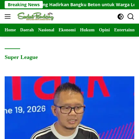
Langsung
m Lumajang Hadirkan Bangku Beton untuk Warga Ledok Tempur
Breaking News
ke
konten
Home
Daerah
Nasional
Ekonomi
Hukum
Opini
Entertainme
Super League