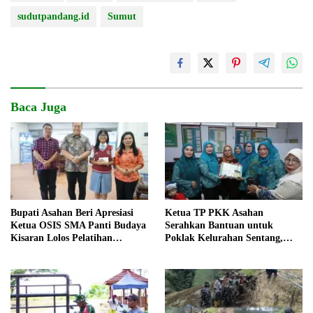
sudutpandang.id
Sumut
Baca Juga
Bupati Asahan Beri Apresiasi
Ketua TP PKK Asahan
Ketua OSIS SMA Panti Budaya
Serahkan Bantuan untuk
Kisaran Lolos Pelatihan
Poklak Kelurahan Sentang,
Kepemimpinan Nasional
Perkuat UMKM Jelang Lomba
UP2K Sumut