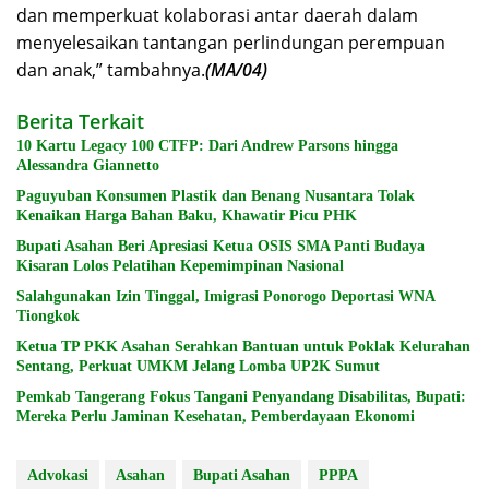
dan memperkuat kolaborasi antar daerah dalam
menyelesaikan tantangan perlindungan perempuan
dan anak,” tambahnya.
(MA/04)
Berita Terkait
10 Kartu Legacy 100 CTFP: Dari Andrew Parsons hingga
Alessandra Giannetto
Paguyuban Konsumen Plastik dan Benang Nusantara Tolak
Kenaikan Harga Bahan Baku, Khawatir Picu PHK
Bupati Asahan Beri Apresiasi Ketua OSIS SMA Panti Budaya
Kisaran Lolos Pelatihan Kepemimpinan Nasional
Salahgunakan Izin Tinggal, Imigrasi Ponorogo Deportasi WNA
Tiongkok
Ketua TP PKK Asahan Serahkan Bantuan untuk Poklak Kelurahan
Sentang, Perkuat UMKM Jelang Lomba UP2K Sumut
Pemkab Tangerang Fokus Tangani Penyandang Disabilitas, Bupati:
Mereka Perlu Jaminan Kesehatan, Pemberdayaan Ekonomi
Advokasi
Asahan
Bupati Asahan
PPPA