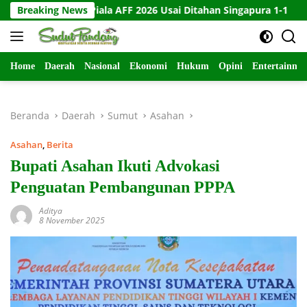
Langsung
r di Piala AFF 2026 Usai Ditahan Singapura 1-1
Breaking News
10 Kartu 
ke
konten
Home
Daerah
Nasional
Ekonomi
Hukum
Opini
Entertainme
Beranda
Daerah
Sumut
Asahan
Asahan
,
Berita
Bupati Asahan Ikuti Advokasi
Penguatan Pembangunan PPPA
Aditya
8 November 2025