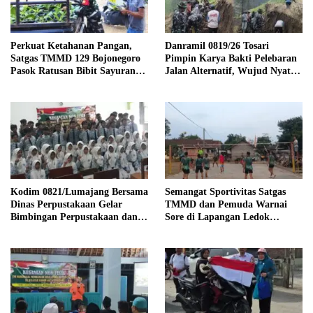
Perkuat Ketahanan Pangan,
Danramil 0819/26 Tosari
Satgas TMMD 129 Bojonegoro
Pimpin Karya Bakti Pelebaran
Pasok Ratusan Bibit Sayuran
Jalan Alternatif, Wujud Nyata
untuk Warga Kesongo
Kemanunggalan TNI dan
Rakyat
Kodim 0821/Lumajang Bersama
Semangat Sportivitas Satgas
Dinas Perpustakaan Gelar
TMMD dan Pemuda Warnai
Bimbingan Perpustakaan dan
Sore di Lapangan Ledok
Gerakan Membaca Bersama
Tempuro