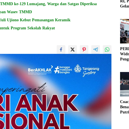
RI, 
i TMMD ke-129 Lumajang, Warga dan Satgas Diperiksa
Gela
Olah
siapan Wasev TMMD
Yuli Ujiono Kebut Pemasangan Keramik
untuk Program Sekolah Rakyat
PERB
Widm
Peng
3×3
Coac
Bena
Putr