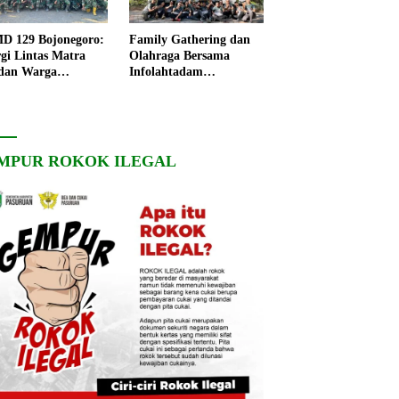
 129 Bojonegoro:
Family Gathering dan
rgi Lintas Matra
Olahraga Bersama
dan Warga
Infolahtadam
ngo, Percepat
V/Brawijaya Pererat
angunan Desa
Soliditas dan
Kebersamaan
MPUR ROKOK ILEGAL