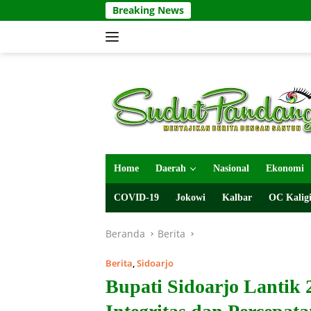
Langsung
Breaking News
ke
konten
Home
Daerah
Nasional
Ekonomi
COVID-19
Jokowi
Kalbar
OC Kaligi
Beranda
Berita
Berita
,
Sidoarjo
Bupati Sidoarjo Lantik 