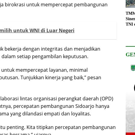
erja birokrasi untuk mempercepat pembangunan
TMMD
Sine
TNI 
ilih untuk WNI di Luar Negeri
Keso
Pemb
ik bekerja dengan integritas dan menjadikan
GE
a dalam setiap pengambilan keputusan.
gi untuk mempercepat layanan, minimal
utusan. Tunjukkan kinerja yang baik,” pesan
aborasi lintas organisasi perangkat daerah (OPD)
rutnya, percepatan pembangunan Sidoarjo hanya
ama yang dilandasi empati dan loyalitas.
s itu penting. Kita titipkan percepatan pembangunan
eras bersama,” ujarnya.