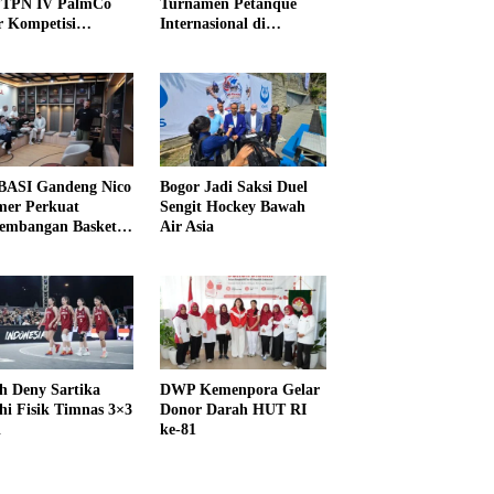
PTPN IV PalmCo
Turnamen Petanque
r Kompetisi
Internasional di
raga
UNDIKMA
ASI Gandeng Nico
Bogor Jadi Saksi Duel
er Perkuat
Sengit Hockey Bawah
embangan Basket
Air Asia
h Deny Sartika
DWP Kemenpora Gelar
hi Fisik Timnas 3×3
Donor Darah HUT RI
i
ke-81