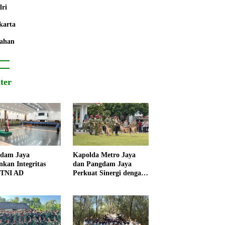
lri
karta
ahan
iter
dam Jaya
Kapolda Metro Jaya
nkan Integritas
dan Pangdam Jaya
 TNI AD
Perkuat Sinergi dengan
Korps Marinir