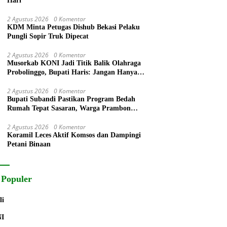
Hari
2 Agustus 2026
0 Komentar
KDM Minta Petugas Dishub Bekasi Pelaku
Pungli Sopir Truk Dipecat
2 Agustus 2026
0 Komentar
Musorkab KONI Jadi Titik Balik Olahraga
Probolinggo, Bupati Haris: Jangan Hanya
Ganti Ketua, Tapi Bangun Prestasi
2 Agustus 2026
0 Komentar
Bupati Subandi Pastikan Program Bedah
Rumah Tepat Sasaran, Warga Prambon
Terima Bantuan RTLH dan Kursi Roda
2 Agustus 2026
0 Komentar
Koramil Leces Aktif Komsos dan Dampingi
Petani Binaan
 Populer
li
NI