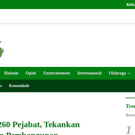
Kebakaran Gunu
Hukum
Opini
Entertainment
Internasional
Olahraga
s
Kemenhub
Tre
Berit
260 Pejabat, Tekankan
1