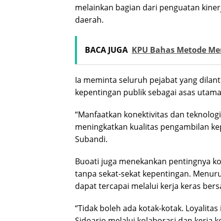
melainkan bagian dari penguatan kin
daerah.
BACA JUGA
KPU Bahas Metode Mem
Ia meminta seluruh pejabat yang dilant
kepentingan publik sebagai asas utam
“Manfaatkan konektivitas dan teknolo
meningkatkan kualitas pengambilan kep
Subandi.
Buoati juga menekankan pentingnya kol
tanpa sekat-sekat kepentingan. Menu
dapat tercapai melalui kerja keras bers
“Tidak boleh ada kotak-kotak. Loyalita
Sidoarjo melalui kolaborasi dan kerja k