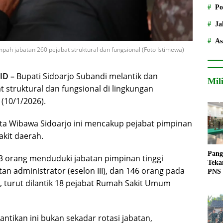
Po
Ja
As
ah jabatan 260 pejabat struktural dan fungsional (Foto Istimewa)
ID –
Bupati Sidoarjo Subandi melantik dan
Mil
struktural dan fungsional di lingkungan
(10/1/2026).
lta Wibawa Sidoarjo ini mencakup pejabat pimpinan
akit daerah.
Pang
3 orang menduduki jabatan pimpinan tinggi
Teka
tan administrator (eselon III), dan 146 orang pada
PNS
tu, turut dilantik 18 pejabat Rumah Sakit Umum
tikan ini bukan sekadar rotasi jabatan,