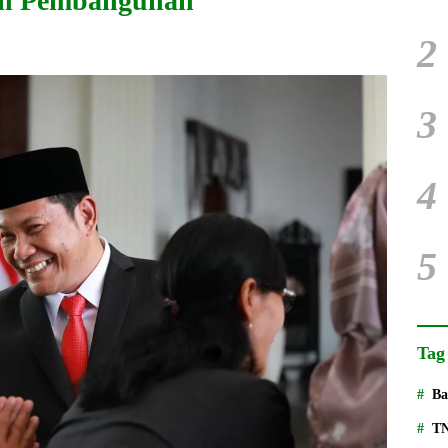
tan Pembangunan
2
3
4
5
Tag
Ba
T