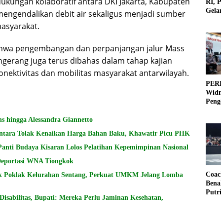
ungan kolaboratif antara DKI Jakarta, Kabupaten
RI, 
Gela
engendalikan debit air sekaligus menjadi sumber
Olah
masyarakat.
bahwa pengembangan dan perpanjangan jalur Mass
ngerang juga terus dibahas dalam tahap kajian
onektivitas dan mobilitas masyarakat antarwilayah.
PERB
Widm
Peng
3×3
s hingga Alessandra Giannetto
ntara Tolak Kenaikan Harga Bahan Baku, Khawatir Picu PHK
Panti Budaya Kisaran Lolos Pelatihan Kepemimpinan Nasional
 Deportasi WNA Tiongkok
Coac
k Poklak Kelurahan Sentang, Perkuat UMKM Jelang Lomba
Bena
Putr
sabilitas, Bupati: Mereka Perlu Jaminan Kesehatan,