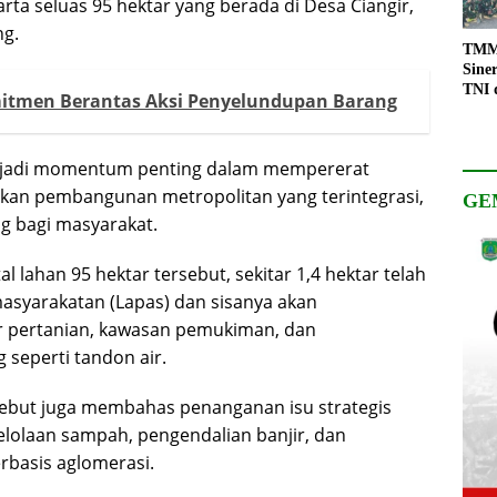
rta seluas 95 hektar yang berada di Desa Ciangir,
ng.
TMMD
Sine
TNI 
itmen Berantas Aksi Penyelundupan Barang
Keso
Pemb
enjadi momentum penting dalam mempererat
kan pembangunan metropolitan yang terintegrasi,
GE
g bagi masyarakat.
l lahan 95 hektar tersebut, sekitar 1,4 hektar telah
asyarakatan (Lapas) dan sisanya akan
 pertanian, kawasan pemukiman, dan
seperti tandon air.
sebut juga membahas penanganan isu strategis
lolaan sampah, pengendalian banjir, dan
basis aglomerasi.