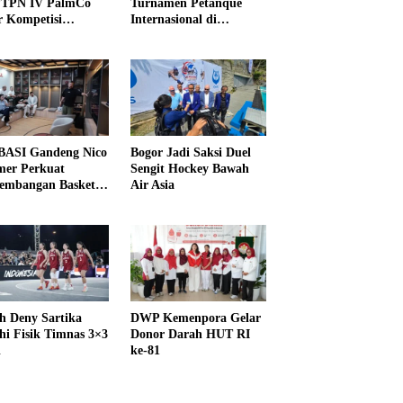
PTPN IV PalmCo
Turnamen Petanque
r Kompetisi
Internasional di
raga
UNDIKMA
ASI Gandeng Nico
Bogor Jadi Saksi Duel
er Perkuat
Sengit Hockey Bawah
embangan Basket
Air Asia
h Deny Sartika
DWP Kemenpora Gelar
hi Fisik Timnas 3×3
Donor Darah HUT RI
i
ke-81