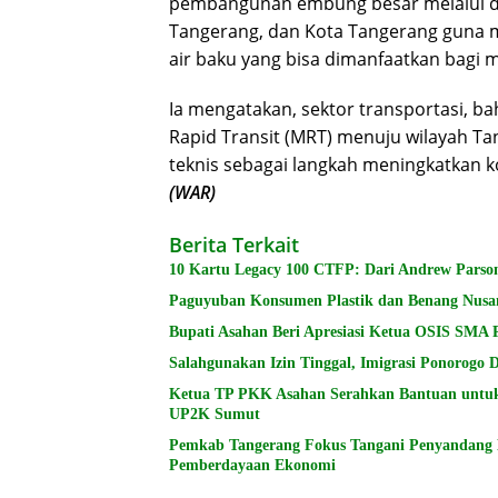
pembangunan embung besar melalui duk
Tangerang, dan Kota Tangerang guna m
air baku yang bisa dimanfaatkan bagi 
Ia mengatakan, sektor transportasi, 
Rapid Transit (MRT) menuju wilayah Ta
teknis sebagai langkah meningkatkan k
(WAR)
Berita Terkait
10 Kartu Legacy 100 CTFP: Dari Andrew Parson
Paguyuban Konsumen Plastik dan Benang Nusa
Bupati Asahan Beri Apresiasi Ketua OSIS SMA 
Salahgunakan Izin Tinggal, Imigrasi Ponorogo
Ketua TP PKK Asahan Serahkan Bantuan untu
UP2K Sumut
Pemkab Tangerang Fokus Tangani Penyandang Di
Pemberdayaan Ekonomi