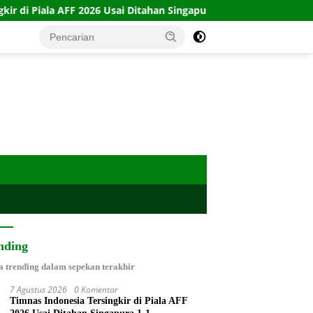
26 Usai Ditahan Singapura 1-1
10 Kartu Legacy 100 CTFP:
nding
a trending dalam sepekan terakhir
7 Agustus 2026
0 Komentar
Timnas Indonesia Tersingkir di Piala AFF