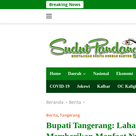
Langsung
Breaking News
ke
konten
Home
Daerah
Nasional
Ekonomi
COVID-19
Jokowi
Kalbar
OC Kaligi
Beranda
Berita
Berita
,
Tangerang
Bupati Tangerang: Lah