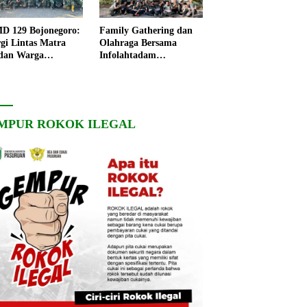
 129 Bojonegoro:
Family Gathering dan
rgi Lintas Matra
Olahraga Bersama
dan Warga
Infolahtadam
ngo, Percepat
V/Brawijaya Pererat
angunan Desa
Soliditas dan
Kebersamaan
MPUR ROKOK ILEGAL