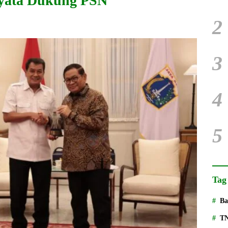
yata Dukung PSN
2
3
4
5
Tag
Ba
T