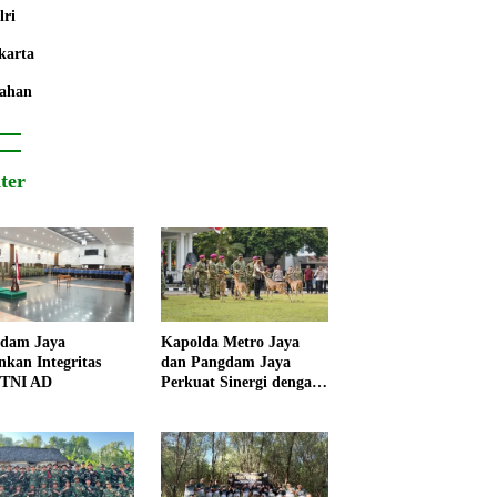
lri
karta
ahan
iter
dam Jaya
Kapolda Metro Jaya
nkan Integritas
dan Pangdam Jaya
 TNI AD
Perkuat Sinergi dengan
Korps Marinir