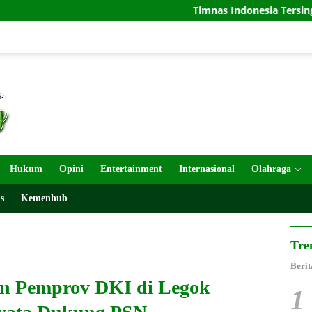
Timnas Indonesia Tersingkir di Piala AFF 20
Hukum
Opini
Entertainment
Internasional
Olahraga
s
Kemenhub
Tre
Berit
an Pemprov DKI di Legok
1