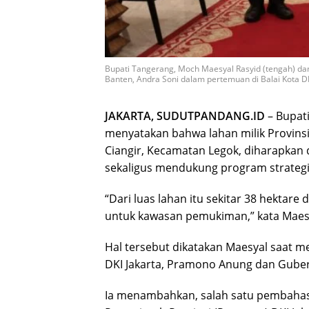
Bupati Tangerang, Moch Maesyal Rasyid (tengah) da
Banten, Andra Soni dalam pertemuan di Balai Kota DK
JAKARTA, SUDUTPANDANG.ID
– Bupat
menyatakan bahwa lahan milik Provinsi 
Ciangir, Kecamatan Legok, diharapkan
sekaligus mendukung program strategis
“Dari luas lahan itu sekitar 38 hektare
untuk kawasan pemukiman,” kata Maesya
Hal tersebut dikatakan Maesyal saat 
DKI Jakarta, Pramono Anung dan Gubern
Ia menambahkan, salah satu pembahasa