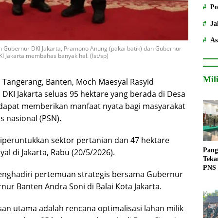
Po
Ja
As
n Gubernur DKI Jakarta, Pramono Anung (pakai batik) dan Gubernur
I Jakarta membahas banyak hal. (Ist/sp)
Mil
i Tangerang, Banten, Moch Maesyal Rasyid
DKI Jakarta seluas 95 hektare yang berada di Desa
 dapat memberikan manfaat nyata bagi masyarakat
 nasional (PSN).
 diperuntukkan sektor pertanian dan 47 hektare
Pang
l di Jakarta, Rabu (20/5/2026).
Teka
PNS
menghadiri pertemuan strategis bersama Gubernur
ur Banten Andra Soni di Balai Kota Jakarta.
n utama adalah rencana optimalisasi lahan milik