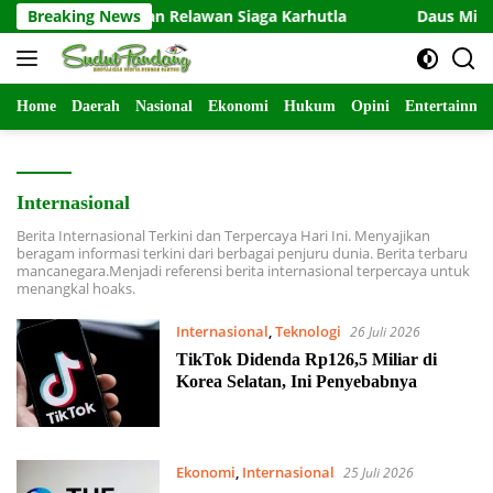
Langsung
TNI-Polri dan Relawan Siaga Karhutla
Breaking News
Daus Mini Laporka
ke
konten
Home
Daerah
Nasional
Ekonomi
Hukum
Opini
Entertainme
Internasional
Berita Internasional Terkini dan Terpercaya Hari Ini. Menyajikan
beragam informasi terkini dari berbagai penjuru dunia. Berita terbaru
mancanegara.Menjadi referensi berita internasional terpercaya untuk
menangkal hoaks.
Internasional
,
Teknologi
26 Juli 2026
TikTok Didenda Rp126,5 Miliar di
Korea Selatan, Ini Penyebabnya
Ekonomi
,
Internasional
25 Juli 2026