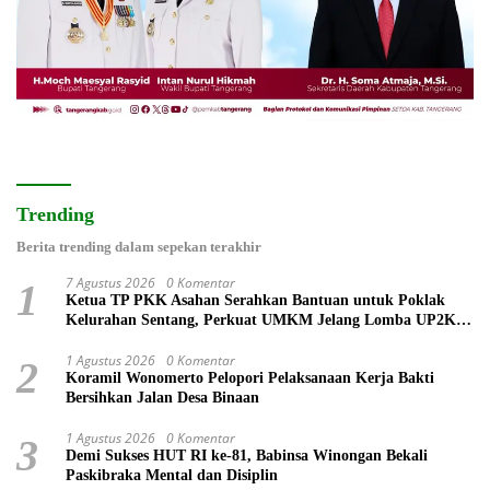
Trending
Berita trending dalam sepekan terakhir
7 Agustus 2026
0 Komentar
1
Ketua TP PKK Asahan Serahkan Bantuan untuk Poklak
Kelurahan Sentang, Perkuat UMKM Jelang Lomba UP2K
Sumut
1 Agustus 2026
0 Komentar
2
Koramil Wonomerto Pelopori Pelaksanaan Kerja Bakti
Bersihkan Jalan Desa Binaan
1 Agustus 2026
0 Komentar
3
Demi Sukses HUT RI ke-81, Babinsa Winongan Bekali
Paskibraka Mental dan Disiplin