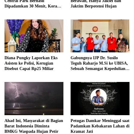
Central Park Berhasil
Berawan, Hanya Jaksel dan
Dipadamkan 30 Menit, Koramil
Jaktim Berpotensi Hujan
03/GP Turunkan 2 Water Tank
Diana Pungky Laporkan Eks
Gabungnya IJP Dr. Susilo
Asisten ke Polisi, Kerugian
Teguh Raharjo M.Si ke UBISA,
Disebut Capai Rp25 Miliar
Sebuah Semangat Kepedulian
Pada Pendidikan
Ahad Ini, Masyarakat di Bagian
Petugas Damkar Meninggal saat
Barat Indonesia Diminta
Padamkan Kebakaran Lahan di
BMKG Waspada Hujan Petir
Kramat Jati