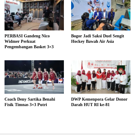
PERBASI Gandeng Nico
Bogor Jadi Saksi Duel Sengit
Widmer Perkuat
Hockey Bawah Air Asia
Pengembangan Basket 3×3
Coach Deny Sartika Benahi
DWP Kemenpora Gelar Donor
Fisik Timnas 3×3 Putri
Darah HUT RI ke-81