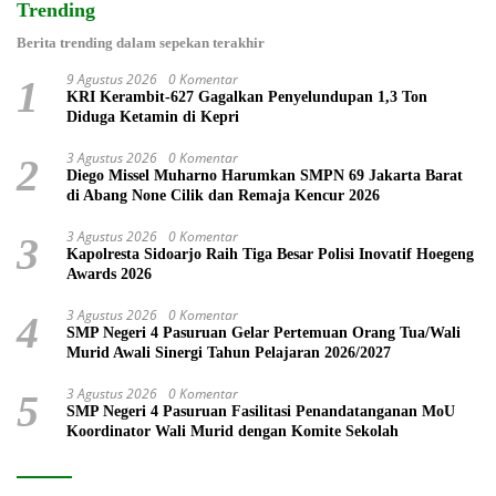
Trending
Berita trending dalam sepekan terakhir
9 Agustus 2026
0 Komentar
1
KRI Kerambit-627 Gagalkan Penyelundupan 1,3 Ton
Diduga Ketamin di Kepri
3 Agustus 2026
0 Komentar
2
Diego Missel Muharno Harumkan SMPN 69 Jakarta Barat
di Abang None Cilik dan Remaja Kencur 2026
3 Agustus 2026
0 Komentar
3
Kapolresta Sidoarjo Raih Tiga Besar Polisi Inovatif Hoegeng
Awards 2026
3 Agustus 2026
0 Komentar
4
SMP Negeri 4 Pasuruan Gelar Pertemuan Orang Tua/Wali
Murid Awali Sinergi Tahun Pelajaran 2026/2027
3 Agustus 2026
0 Komentar
5
SMP Negeri 4 Pasuruan Fasilitasi Penandatanganan MoU
Koordinator Wali Murid dengan Komite Sekolah