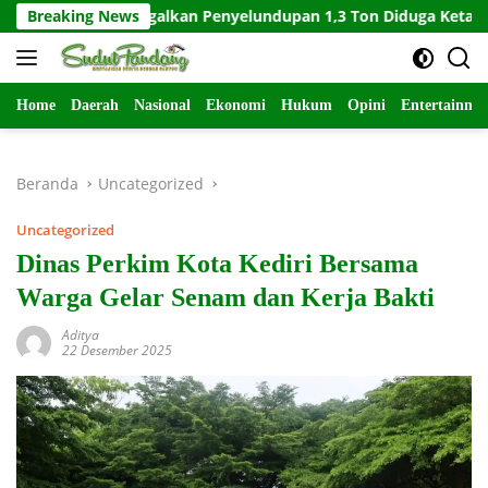
Langsung
t-627 Gagalkan Penyelundupan 1,3 Ton Diduga Ketamin di Kepri
Breaking News
ke
konten
Home
Daerah
Nasional
Ekonomi
Hukum
Opini
Entertainme
Beranda
Uncategorized
Uncategorized
Dinas Perkim Kota Kediri Bersama
Warga Gelar Senam dan Kerja Bakti
Aditya
22 Desember 2025