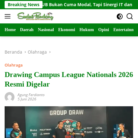
Langsung
kan KUB Bukan Cuma Modal, Tapi Sinergi IT dan SDM
Breaking News
ke
konten
Home
Daerah
Nasional
Ekonomi
Hukum
Opini
Entertainme
Beranda
Olahraga
Olahraga
Drawing Campus League Nationals 2026
Resmi Digelar
Agung Ferdianto
5 Juni 2026