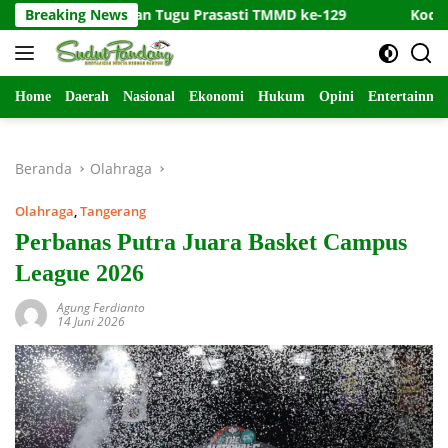
Langsung
gunan Tugu Prasasti TMMD ke-129
Breaking News
Kodim 0821/Lumajang
ke
konten
Home
Daerah
Nasional
Ekonomi
Hukum
Opini
Entertainme
Beranda
Olahraga
Olahraga
,
Tangerang
Perbanas Putra Juara Basket Campus
League 2026
Agung Ferdianto
14 Juni 2026