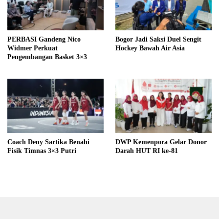
PERBASI Gandeng Nico
Bogor Jadi Saksi Duel Sengit
Widmer Perkuat
Hockey Bawah Air Asia
Pengembangan Basket 3×3
Coach Deny Sartika Benahi
DWP Kemenpora Gelar Donor
Fisik Timnas 3×3 Putri
Darah HUT RI ke-81