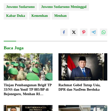
Juwono Sudarsono
Juwono Sudarsono Meninggal
Kabar Duka
Kemenhan
Menhan
Baca Juga
Tinjau Pembangunan Brigif TP
Rachmat Gobel Tutup Usia,
33/NS dan Yonif TP 885/BP di
DPR dan NasDem Berduka
Bojonegoro, Menhan RI
Tekankan Kesiapan
Infrastruktur Pertahanan