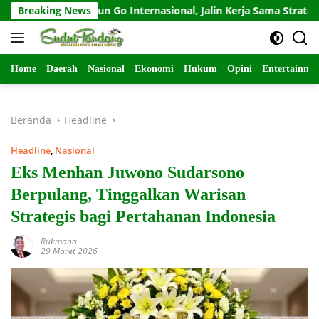
Langsung
rota A’yun Go Internasional, Jalin Kerja Sama Strategis dengan 
Breaking News
ke
konten
Home
Daerah
Nasional
Ekonomi
Hukum
Opini
Entertainme
Beranda
Headline
Headline
,
Nasional
Eks Menhan Juwono Sudarsono
Berpulang, Tinggalkan Warisan
Strategis bagi Pertahanan Indonesia
Rukmana
29 Maret 2026