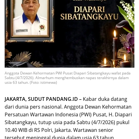
Anggota Dewan Kehormatan PWI Pusat Diapari Sibatangkayu wafat pada
Sabtu (4/7/2026). Almarhum menghembuskan napas terakhirnya dalam
usia 63 tahun. (Foto: istimewa)
JAKARTA, SUDUT PANDANG.ID –
Kabar duka datang
dari dunia pers nasional. Anggota Dewan Kehormatan
Persatuan Wartawan Indonesia (PWI) Pusat, H. Diapari
Sibatangkayu, tutup usia pada Sabtu (4/7/2026) pukul
10.40 WIB di RS Polri, Jakarta. Wartawan senior
tersebut meninggal dunia dalam usia 63 tahun.