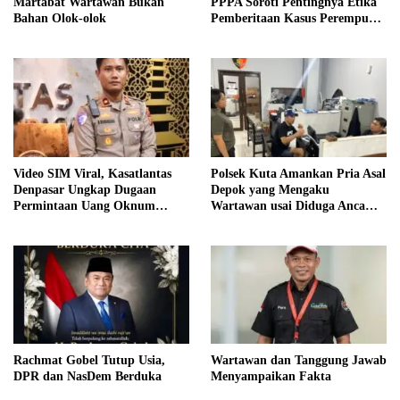
Martabat Wartawan Bukan
PPPA Soroti Pentingnya Etika
Bahan Olok-olok
Pemberitaan Kasus Perempuan
dan Anak
Video SIM Viral, Kasatlantas
Polsek Kuta Amankan Pria Asal
Denpasar Ungkap Dugaan
Depok yang Mengaku
Permintaan Uang Oknum
Wartawan usai Diduga Ancam
Mengaku Wartawan
Tamu Hotel
Rachmat Gobel Tutup Usia,
Wartawan dan Tanggung Jawab
DPR dan NasDem Berduka
Menyampaikan Fakta