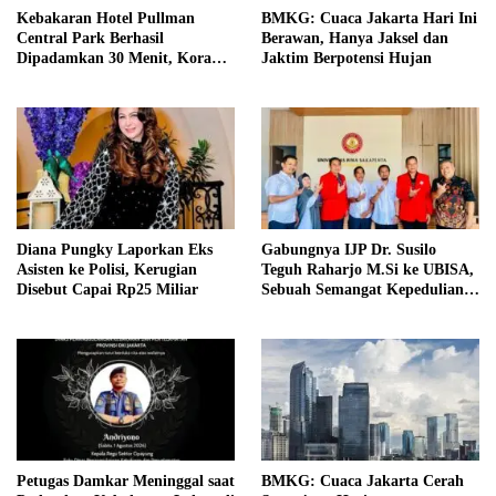
Kebakaran Hotel Pullman
BMKG: Cuaca Jakarta Hari Ini
Central Park Berhasil
Berawan, Hanya Jaksel dan
Dipadamkan 30 Menit, Koramil
Jaktim Berpotensi Hujan
03/GP Turunkan 2 Water Tank
Diana Pungky Laporkan Eks
Gabungnya IJP Dr. Susilo
Asisten ke Polisi, Kerugian
Teguh Raharjo M.Si ke UBISA,
Disebut Capai Rp25 Miliar
Sebuah Semangat Kepedulian
Pada Pendidikan
Petugas Damkar Meninggal saat
BMKG: Cuaca Jakarta Cerah