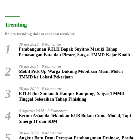
Trending
Berita trending dalam sepekan terakhir
30 Juli 2026
0 Komentar
1
Pembangunan RTLH Bapak Suyitno Masuki Tahap
Pemasangan Bata dan Plester, Satgas TMMD Kejar Kualitas
Hunian
30 Juli 2026
0 Komentar
2
Mobil Pick Up Warga Dukung Mobilisasi Mesin Molen
TMMD ke Lokasi Pekerjaan
30 Juli 2026
0 Komentar
3
RTLH Ibu Sumanah Hampir Rampung, Satgas TMMD
Tinggal Selesaikan Tahap Finishing
6 Agustus 2026
0 Komentar
4
Ketum Asbanda Tekankan KUB Bukan Cuma Modal, Tapi
Sinergi IT dan SDM
30 Juli 2026
0 Komentar
5
Angkut Batu Demi Percepat Pembangunan Drainase, Prada