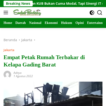
Langsung
 Tekankan KUB Bukan Cuma Modal, Tapi Sinergi IT dan SDM
Breaking News
ke
konten
Home
Daerah
Nasional
Ekonomi
Hukum
Opini
Entertainme
Beranda
Jakarta
Jakarta
Empat Petak Rumah Terbakar di
Kelapa Gading Barat
Aditya
1 Agustus 2022