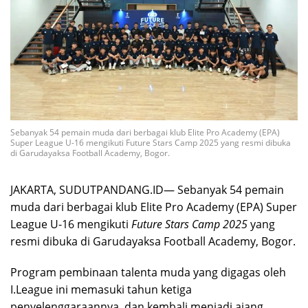
Sebanyak 54 pemain muda dari berbagai klub Elite Pro Academy (EPA)
Super League U-16 mengikuti Future Stars Camp 2025 yang resmi dibuka
di Garudayaksa Football Academy, Bogor.
JAKARTA, SUDUTPANDANG.ID— Sebanyak 54 pemain
muda dari berbagai klub Elite Pro Academy (EPA) Super
League U-16 mengikuti
Future Stars Camp 2025
yang
resmi dibuka di Garudayaksa Football Academy, Bogor.
Program pembinaan talenta muda yang digagas oleh
I.League ini memasuki tahun ketiga
penyelenggaraannya, dan kembali menjadi ajang