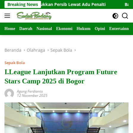
Langsung
ai Taklukkan Persib Lewat Adu Penalti
Breaking News
Babinsa Plinggisa
ke
konten
Home
Daerah
Nasional
Ekonomi
Hukum
Opini
Entertainme
Beranda
Olahraga
Sepak Bola
Sepak Bola
I.League Lanjutkan Program Future
Stars Camp 2025 di Bogor
Agung Ferdianto
12 November 2025