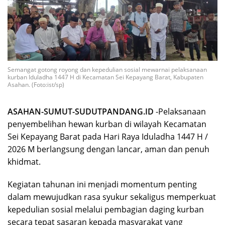
Semangat gotong royong dan kepedulian sosial mewarnai pelaksanaan
kurban Iduladha 1447 H di Kecamatan Sei Kepayang Barat, Kabupaten
Asahan. (Foto:ist/sp)
ASAHAN-SUMUT-SUDUTPANDANG.ID
-Pelaksanaan
penyembelihan hewan kurban di wilayah Kecamatan
Sei Kepayang Barat pada Hari Raya Iduladha 1447 H /
2026 M berlangsung dengan lancar, aman dan penuh
khidmat.
Kegiatan tahunan ini menjadi momentum penting
dalam mewujudkan rasa syukur sekaligus memperkuat
kepedulian sosial melalui pembagian daging kurban
secara tepat sasaran kepada masyarakat yang