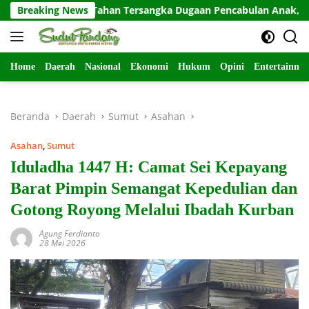
Langsung
ediri Kota Tahan Tersangka Dugaan Pencabulan Anak, Kejaksaan 
Breaking News
ke
konten
Home
Daerah
Nasional
Ekonomi
Hukum
Opini
Entertainme
Beranda
Daerah
Sumut
Asahan
Asahan
,
Sumut
Iduladha 1447 H: Camat Sei Kepayang
Barat Pimpin Semangat Kepedulian dan
Gotong Royong Melalui Ibadah Kurban
Agung Ferdianto
28 Mei 2026