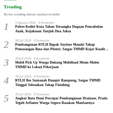
Trending
Berita trending dalam sepekan terakhir
5 Agustus 2026
0 Komentar
1
Polres Kediri Kota Tahan Tersangka Dugaan Pencabulan
Anak, Kejaksaan Tunjuk Dua Jaksa
30 Juli 2026
0 Komentar
2
Pembangunan RTLH Bapak Suyitno Masuki Tahap
Pemasangan Bata dan Plester, Satgas TMMD Kejar Kualitas
Hunian
30 Juli 2026
0 Komentar
3
Mobil Pick Up Warga Dukung Mobilisasi Mesin Molen
TMMD ke Lokasi Pekerjaan
30 Juli 2026
0 Komentar
4
RTLH Ibu Sumanah Hampir Rampung, Satgas TMMD
Tinggal Selesaikan Tahap Finishing
30 Juli 2026
0 Komentar
5
Angkut Batu Demi Percepat Pembangunan Drainase, Prada
Teguh Arfianto Warga Segera Rasakan Manfaatnya