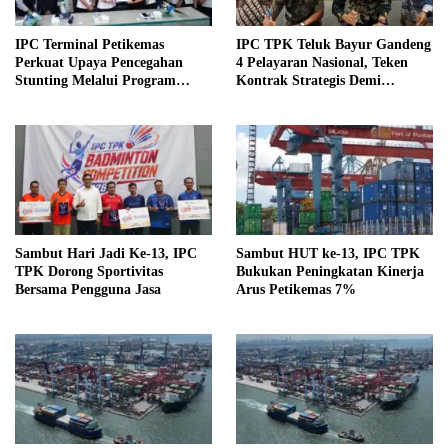
IPC Terminal Petikemas
IPC TPK Teluk Bayur Gandeng
Perkuat Upaya Pencegahan
4 Pelayaran Nasional, Teken
Stunting Melalui Program
Kontrak Strategis Demi
PELITA 2026
Tingkatkan Produktivitas
Bongkar Muat
Sambut Hari Jadi Ke-13, IPC
Sambut HUT ke-13, IPC TPK
TPK Dorong Sportivitas
Bukukan Peningkatan Kinerja
Bersama Pengguna Jasa
Arus Petikemas 7%