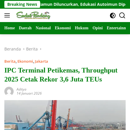
Langsung
ahabat Odamun Diluncurkan, Edukasi Autoimun Diperkuat
Breaking News
ke
konten
Home
Daerah
Nasional
Ekonomi
Hukum
Opini
Entertainme
Beranda
Berita
Berita
,
Ekonomi
,
Jakarta
IPC Terminal Petikemas, Throughput
2025 Cetak Rekor 3,6 Juta TEUs
Aditya
14 Januari 2026