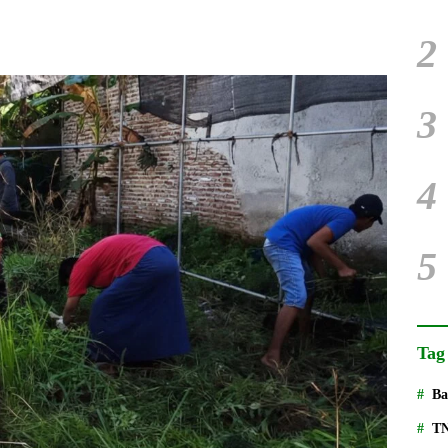
2
3
4
5
Tag
Ba
T