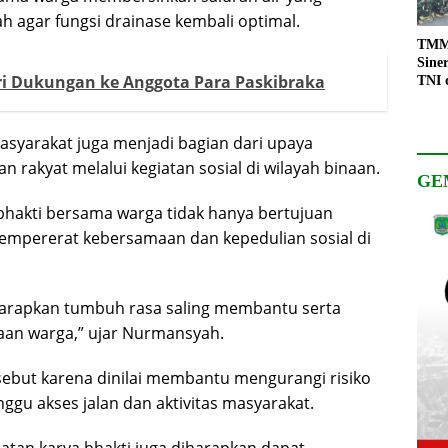
h agar fungsi drainase kembali optimal.
TMMD
Sine
ri Dukungan ke Anggota Para Paskibraka
TNI 
Keso
Pemb
masyarakat juga menjadi bagian dari upaya
akyat melalui kegiatan sosial di wilayah binaan.
GE
hakti bersama warga tidak hanya bertujuan
mempererat kebersamaan dan kepedulian sosial di
iharapkan tumbuh rasa saling membantu serta
an warga,” ujar Nurmansyah.
sebut karena dinilai membantu mengurangi risiko
gu akses jalan dan aktivitas masyarakat.
giatan karya bhakti juga diharapkan dapat