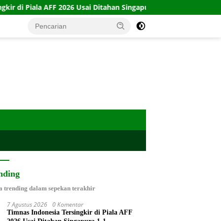
026 Usai Ditahan Singapura 1-1
10 Kartu Legacy 100 CTFP
nding
a trending dalam sepekan terakhir
7 Agustus 2026
0 Komentar
Timnas Indonesia Tersingkir di Piala AFF