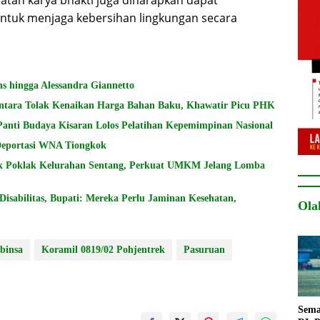
ntuk menjaga kebersihan lingkungan secara
s hingga Alessandra Giannetto
ntara Tolak Kenaikan Harga Bahan Baku, Khawatir Picu PHK
Panti Budaya Kisaran Lolos Pelatihan Kepemimpinan Nasional
 Deportasi WNA Tiongkok
k Poklak Kelurahan Sentang, Perkuat UMKM Jelang Lomba
sabilitas, Bupati: Mereka Perlu Jaminan Kesehatan,
Ola
binsa
Koramil 0819/02 Pohjentrek
Pasuruan
Sema