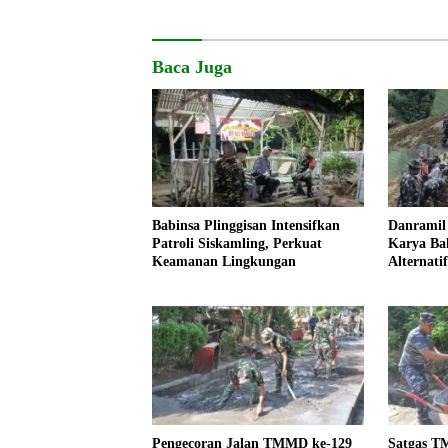
Baca Juga
Babinsa Plinggisan Intensifkan
Danramil 
Patroli Siskamling, Perkuat
Karya Bak
Keamanan Lingkungan
Alternati
Kemanung
Pengecoran Jalan TMMD ke-129
Satgas T