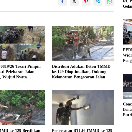
RI, 
Gela
Olah
PERB
Widm
Peng
3×3
0819/26 Tosari Pimpin
Distribusi Adukan Beton TMMD
ti Pelebaran Jalan
ke-129 Dioptimalkan, Dukung
f, Wujud Nyata
Kelancaran Pengecoran Jalan
galan TNI dan Rakyat
Coac
Bena
Putr
MMD ke-129 Bersihkan
Pengecatan RTLH TMMD ke-129