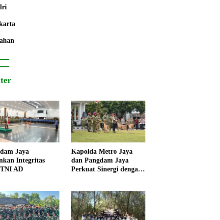
lri
karta
ahan
iter
dam Jaya
Kapolda Metro Jaya
nkan Integritas
dan Pangdam Jaya
 TNI AD
Perkuat Sinergi dengan
Korps Marinir