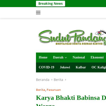
Langsung
Breaking News
ke
konten
Home
Daerah
Nasional
Ekonomi
COVID-19
Jokowi
Kalbar
OC Kaligi
Beranda
Berita
Berita
,
Pasuruan
Karya Bhakti Babinsa D