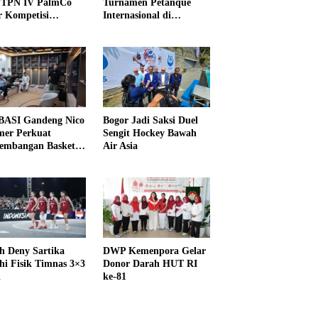
PTPN IV PalmCo
Turnamen Petanque
r Kompetisi
Internasional di
raga
UNDIKMA
ASI Gandeng Nico
Bogor Jadi Saksi Duel
er Perkuat
Sengit Hockey Bawah
embangan Basket
Air Asia
h Deny Sartika
DWP Kemenpora Gelar
hi Fisik Timnas 3×3
Donor Darah HUT RI
i
ke-81