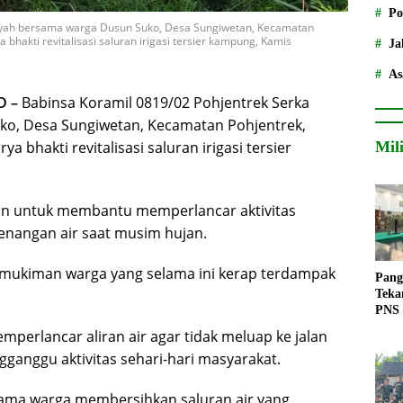
Po
syah bersama warga Dusun Suko, Desa Sungiwetan, Kecamatan
hakti revitalisasi saluran irigasi tersier kampung, Kamis
Ja
As
D –
Babinsa Koramil 0819/02 Pohjentrek Serka
o, Desa Sungiwetan, Kecamatan Pohjentrek,
bhakti revitalisasi saluran irigasi tersier
Mil
ukan untuk membantu memperlancar aktivitas
enangan air saat musim hujan.
ermukiman warga yang selama ini kerap terdampak
Pang
Teka
PNS
memperlancar aliran air agar tidak meluap ke jalan
nggu aktivitas sehari-hari masyarakat.
sama warga membersihkan saluran air yang