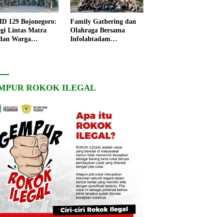
 129 Bojonegoro:
Family Gathering dan
rgi Lintas Matra
Olahraga Bersama
dan Warga
Infolahtadam
ngo, Percepat
V/Brawijaya Pererat
angunan Desa
Soliditas dan
Kebersamaan
MPUR ROKOK ILEGAL