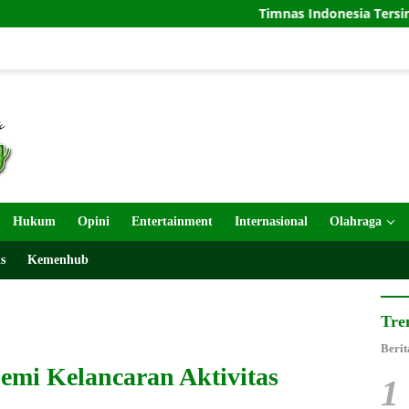
Timnas Indonesia Tersingkir di Piala AFF 2
Hukum
Opini
Entertainment
Internasional
Olahraga
s
Kemenhub
Tre
Berit
emi Kelancaran Aktivitas
1