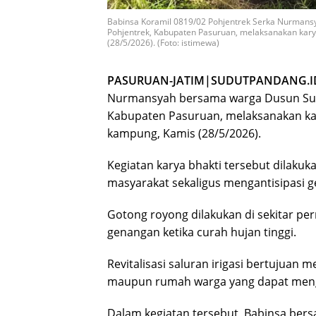
Babinsa Koramil 0819/02 Pohjentrek Serka Nurman
Pohjentrek, Kabupaten Pasuruan, melaksanakan karya b
(28/5/2026). (Foto: istimewa)
PASURUAN-JATIM|SUDUTPANDANG.I
Nurmansyah bersama warga Dusun Suk
Kabupaten Pasuruan, melaksanakan karya 
kampung, Kamis (28/5/2026).
Kegiatan karya bhakti tersebut dilak
masyarakat sekaligus mengantisipasi g
Gotong royong dilakukan di sekitar p
genangan ketika curah hujan tinggi.
Revitalisasi saluran irigasi bertujuan 
maupun rumah warga yang dapat mengga
Dalam kegiatan tersebut, Babinsa ber