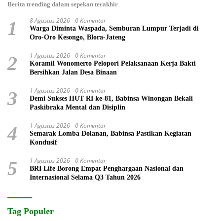
Berita trending dalam sepekan terakhir
8 Agustus 2026
0 Komentar
1
Warga Diminta Waspada, Semburan Lumpur Terjadi di
Oro-Oro Kesongo, Blora-Jateng
1 Agustus 2026
0 Komentar
2
Koramil Wonomerto Pelopori Pelaksanaan Kerja Bakti
Bersihkan Jalan Desa Binaan
1 Agustus 2026
0 Komentar
3
Demi Sukses HUT RI ke-81, Babinsa Winongan Bekali
Paskibraka Mental dan Disiplin
1 Agustus 2026
0 Komentar
4
Semarak Lomba Dolanan, Babinsa Pastikan Kegiatan
Kondusif
1 Agustus 2026
0 Komentar
5
BRI Life Borong Empat Penghargaan Nasional dan
Internasional Selama Q3 Tahun 2026
Tag Populer