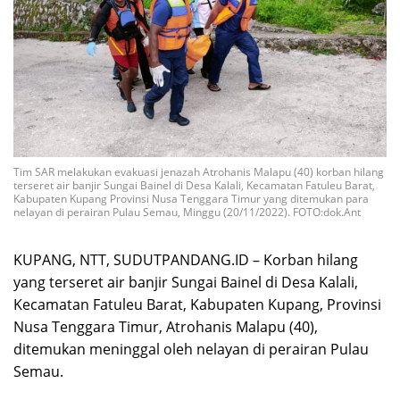
Tim SAR melakukan evakuasi jenazah Atrohanis Malapu (40) korban hilang
terseret air banjir Sungai Bainel di Desa Kalali, Kecamatan Fatuleu Barat,
Kabupaten Kupang Provinsi Nusa Tenggara Timur yang ditemukan para
nelayan di perairan Pulau Semau, Minggu (20/11/2022). FOTO:dok.Ant
KUPANG, NTT, SUDUTPANDANG.ID – Korban hilang
yang terseret air banjir Sungai Bainel di Desa Kalali,
Kecamatan Fatuleu Barat, Kabupaten Kupang, Provinsi
Nusa Tenggara Timur, Atrohanis Malapu (40),
ditemukan meninggal oleh nelayan di perairan Pulau
Semau.