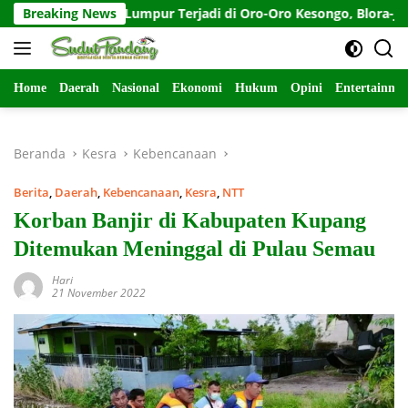
Langsung
ran Lumpur Terjadi di Oro-Oro Kesongo, Blora-Jateng
Breaking News
ke
konten
Home
Daerah
Nasional
Ekonomi
Hukum
Opini
Entertainme
Beranda
Kesra
Kebencanaan
Berita
,
Daerah
,
Kebencanaan
,
Kesra
,
NTT
Korban Banjir di Kabupaten Kupang
Ditemukan Meninggal di Pulau Semau
Hari
21 November 2022