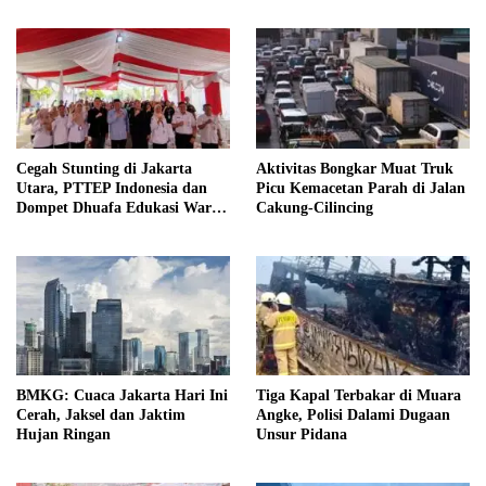
Cegah Stunting di Jakarta
Aktivitas Bongkar Muat Truk
Utara, PTTEP Indonesia dan
Picu Kemacetan Parah di Jalan
Dompet Dhuafa Edukasi Warga
Cakung-Cilincing
Rorotan
BMKG: Cuaca Jakarta Hari Ini
Tiga Kapal Terbakar di Muara
Cerah, Jaksel dan Jaktim
Angke, Polisi Dalami Dugaan
Hujan Ringan
Unsur Pidana