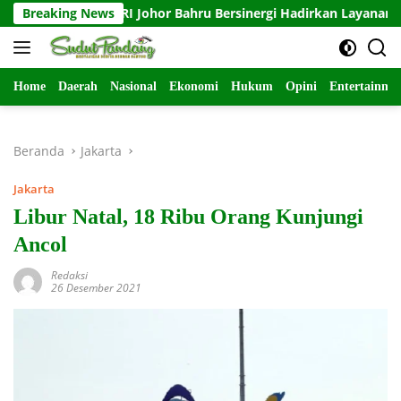
Langsung
usat dan KJRI Johor Bahru Bersinergi Hadirkan Layanan Isbat Ni
Breaking News
ke
konten
Home
Daerah
Nasional
Ekonomi
Hukum
Opini
Entertainme
Beranda
Jakarta
Jakarta
Libur Natal, 18 Ribu Orang Kunjungi
Ancol
Redaksi
26 Desember 2021