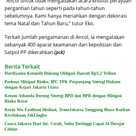
“Ancol untuk tidak mengadakan acara khusus perayaan
pergantian tahun seperti pada tahun-tahun
sebelumnya. Kami hanya meriahkan dengan dekorasi
tema Natal dan Tahun Baru,” tutur Eko.
Terkait jumlah pengamanan di Ancol, ia mengatakan
sebanyak 400 aparat keamanan dari kepolisian dan
Satpol PP dikerahkan.
(pck)
Berita Terkait
Hardiyanto Kenneth Dukung Obligasi Daerah Rp5,2 Triliun
Perkuat Mitigasi Risiko, IPC TPK Perpanjang Sinergi Hukum
dengan Kejari Jakarta Utara
Ketum Asbanda Dorong Sinergi BPD dan BPR dengan Mitigasi
Risiko Ketat
Kevin Wu Fasilitasi Mediasi, TransJakarta Tanggung Biaya Korban
Kecelakaan JakLingko
Cuaca Jakarta Hari Ini: Cerah, Suhu Tertinggi Capai 34 Derajat
Celsius