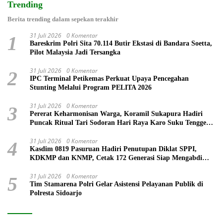
Trending
Berita trending dalam sepekan terakhir
31 Juli 2026
0 Komentar
1
Bareskrim Polri Sita 70.114 Butir Ekstasi di Bandara Soetta,
Pilot Malaysia Jadi Tersangka
31 Juli 2026
0 Komentar
2
IPC Terminal Petikemas Perkuat Upaya Pencegahan
Stunting Melalui Program PELITA 2026
31 Juli 2026
0 Komentar
3
Pererat Keharmonisan Warga, Koramil Sukapura Hadiri
Puncak Ritual Tari Sodoran Hari Raya Karo Suku Tengger
di Bromo
31 Juli 2026
0 Komentar
4
Kasdim 0819 Pasuruan Hadiri Penutupan Diklat SPPI,
KDKMP dan KNMP, Cetak 172 Generasi Siap Mengabdi
untuk Negeri
31 Juli 2026
0 Komentar
5
Tim Stamarena Polri Gelar Asistensi Pelayanan Publik di
Polresta Sidoarjo