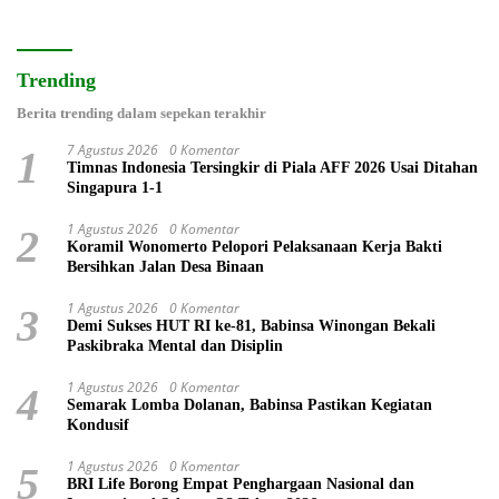
Trending
Berita trending dalam sepekan terakhir
7 Agustus 2026
0 Komentar
1
Timnas Indonesia Tersingkir di Piala AFF 2026 Usai Ditahan
Singapura 1-1
1 Agustus 2026
0 Komentar
2
Koramil Wonomerto Pelopori Pelaksanaan Kerja Bakti
Bersihkan Jalan Desa Binaan
1 Agustus 2026
0 Komentar
3
Demi Sukses HUT RI ke-81, Babinsa Winongan Bekali
Paskibraka Mental dan Disiplin
1 Agustus 2026
0 Komentar
4
Semarak Lomba Dolanan, Babinsa Pastikan Kegiatan
Kondusif
1 Agustus 2026
0 Komentar
5
BRI Life Borong Empat Penghargaan Nasional dan