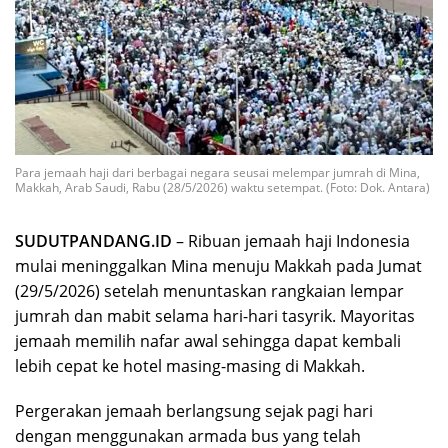
Para jemaah haji dari berbagai negara seusai melempar jumrah di Mina,
Makkah, Arab Saudi, Rabu (28/5/2026) waktu setempat. (Foto: Dok. Antara)
SUDUTPANDANG.ID
– Ribuan jemaah haji Indonesia
mulai meninggalkan Mina menuju Makkah pada Jumat
(29/5/2026) setelah menuntaskan rangkaian lempar
jumrah dan mabit selama hari-hari tasyrik. Mayoritas
jemaah memilih nafar awal sehingga dapat kembali
lebih cepat ke hotel masing-masing di Makkah.
Pergerakan jemaah berlangsung sejak pagi hari
dengan menggunakan armada bus yang telah