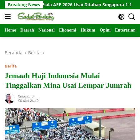
Langsung
kir di Piala AFF 2026 Usai Ditahan Singapura 1-1
Breaking News
10 Kart
ke
konten
Home
Daerah
Nasional
Ekonomi
Hukum
Opini
Entertainme
Beranda
Berita
Berita
Jemaah Haji Indonesia Mulai
Tinggalkan Mina Usai Lempar Jumrah
Rukmana
30 Mei 2026