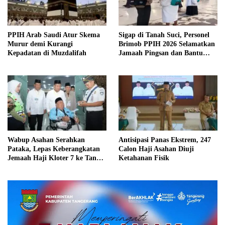
PPIH Arab Saudi Atur Skema
Sigap di Tanah Suci, Personel
Murur demi Kurangi
Brimob PPIH 2026 Selamatkan
Kepadatan di Muzdalifah
Jamaah Pingsan dan Bantu
Jamaah Tersesat di Masjidil
Haram
Wabup Asahan Serahkan
Antisipasi Panas Ekstrem, 247
Pataka, Lepas Keberangkatan
Calon Haji Asahan Diuji
Jemaah Haji Kloter 7 ke Tanah
Ketahanan Fisik
Suci