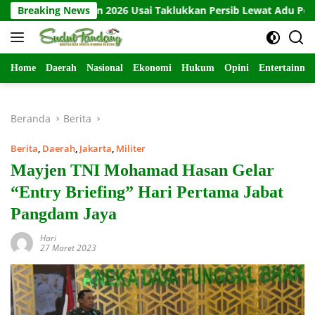
Langsung
 Presiden 2026 Usai Taklukkan Persib Lewat Adu Penalti
Breaking News
ke
konten
Home
Daerah
Nasional
Ekonomi
Hukum
Opini
Entertainme
Beranda
Berita
Berita
,
Daerah
,
Jakarta
,
Militer
Mayjen TNI Mohamad Hasan Gelar
“Entry Briefing” Hari Pertama Jabat
Pangdam Jaya
Hari
27 Maret 2023