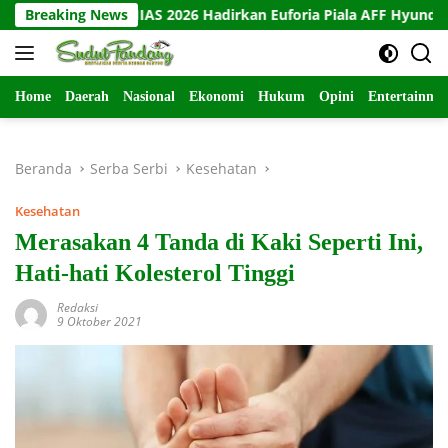
Langsung
yundai GIIAS 2026 Hadirkan Euforia Piala AFF Hyundai Cup
Breaking News
ke
konten
Home
Daerah
Nasional
Ekonomi
Hukum
Opini
Entertainme
Beranda
Serba Serbi
Kesehatan
Kesehatan
Merasakan 4 Tanda di Kaki Seperti Ini,
Hati-hati Kolesterol Tinggi
Redaksi
9 Oktober 2021