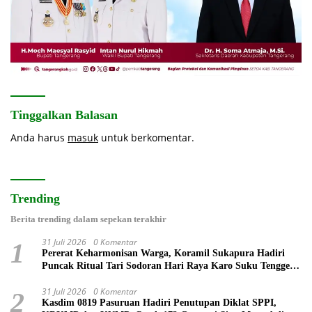
Tinggalkan Balasan
Anda harus
masuk
untuk berkomentar.
Trending
Berita trending dalam sepekan terakhir
31 Juli 2026
0 Komentar
1
Pererat Keharmonisan Warga, Koramil Sukapura Hadiri
Puncak Ritual Tari Sodoran Hari Raya Karo Suku Tengger
di Bromo
31 Juli 2026
0 Komentar
2
Kasdim 0819 Pasuruan Hadiri Penutupan Diklat SPPI,