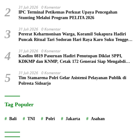
31 Juli 2026
0 Komentar
2
IPC Terminal Petikemas Perkuat Upaya Pencegahan
Stunting Melalui Program PELITA 2026
31 Juli 2026
0 Komentar
3
Pererat Keharmonisan Warga, Koramil Sukapura Hadiri
Puncak Ritual Tari Sodoran Hari Raya Karo Suku Tengger
di Bromo
31 Juli 2026
0 Komentar
4
Kasdim 0819 Pasuruan Hadiri Penutupan Diklat SPPI,
KDKMP dan KNMP, Cetak 172 Generasi Siap Mengabdi
untuk Negeri
31 Juli 2026
0 Komentar
5
Tim Stamarena Polri Gelar Asistensi Pelayanan Publik di
Polresta Sidoarjo
Tag Populer
Bali
TNI
Polri
Jakarta
Asahan