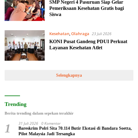
2026
SMP Negeri 4 Pasuruan Siap Gelar
Pemeriksaan Kesehatan Gratis bagi
Siswa
Kesehatan
,
Olahraga
23 Juli 2026
KONI Pusat Gandeng PDUI Perkuat
Layanan Kesehatan Atlet
Selengkapnya
Trending
Berita trending dalam sepekan terakhir
31 Juli 2026
0 Komentar
1
Bareskrim Polri Sita 70.114 Butir Ekstasi di Bandara Soetta,
Pilot Malaysia Jadi Tersangka