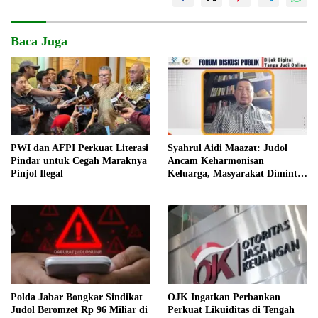
Baca Juga
PWI dan AFPI Perkuat Literasi
Syahrul Aidi Maazat: Judol
Pindar untuk Cegah Maraknya
Ancam Keharmonisan
Pinjol Ilegal
Keluarga, Masyarakat Diminta
Bijak Bermedia Digital
Polda Jabar Bongkar Sindikat
OJK Ingatkan Perbankan
Judol Beromzet Rp 96 Miliar di
Perkuat Likuiditas di Tengah