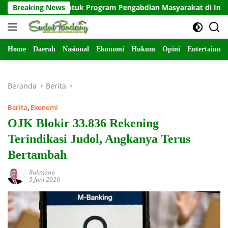
Langsung
swa untuk Program Pengabdian Masyarakat di Indramayu
Breaking News
ke
konten
Home
Daerah
Nasional
Ekonomi
Hukum
Opini
Entertainme
Beranda
Berita
Berita
,
Ekonomi
OJK Blokir 33.836 Rekening
Terindikasi Judol, Angkanya Terus
Bertambah
Rukmana
5 Juni 2026