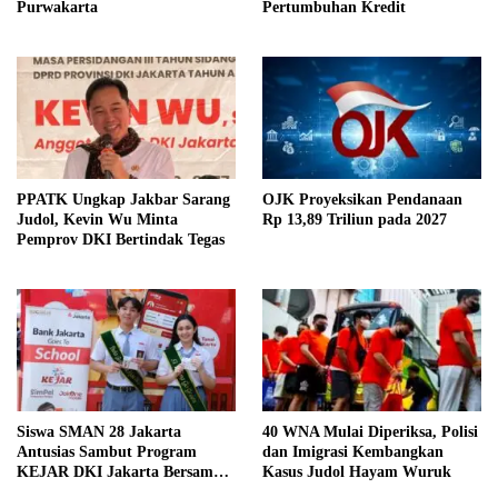
Purwakarta
Pertumbuhan Kredit
PPATK Ungkap Jakbar Sarang
OJK Proyeksikan Pendanaan
Judol, Kevin Wu Minta
Rp 13,89 Triliun pada 2027
Pemprov DKI Bertindak Tegas
Siswa SMAN 28 Jakarta
40 WNA Mulai Diperiksa, Polisi
Antusias Sambut Program
dan Imigrasi Kembangkan
KEJAR DKI Jakarta Bersama
Kasus Judol Hayam Wuruk
Bank Jakarta