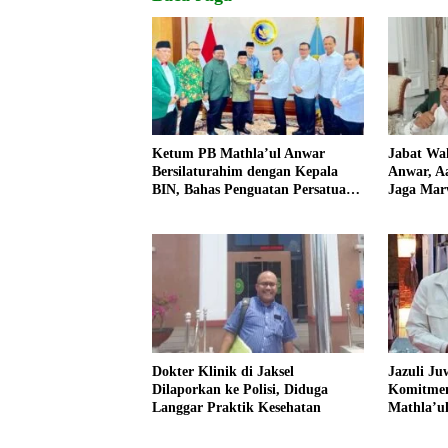
Ketum PB Mathla’ul Anwar
Jabat Wa
Bersilaturahim dengan Kepala
Anwar, Aa
BIN, Bahas Penguatan Persatuan
Jaga Mar
dan Kemajuan Bangsa
Dokter Klinik di Jaksel
Jazuli Ju
Dilaporkan ke Polisi, Diduga
Komitmen
Langgar Praktik Kesehatan
Mathla’u
untuk Ba