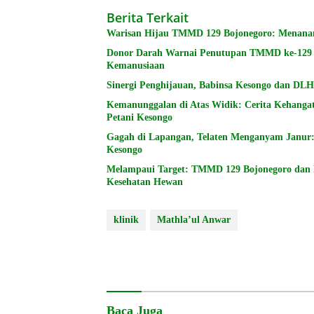
Berita Terkait
Warisan Hijau TMMD 129 Bojonegoro: Menana
Donor Darah Warnai Penutupan TMMD ke-129 B
Kemanusiaan
Sinergi Penghijauan, Babinsa Kesongo dan DL
Kemanunggalan di Atas Widik: Cerita Kehang
Petani Kesongo
Gagah di Lapangan, Telaten Menganyam Janur
Kesongo
Melampaui Target: TMMD 129 Bojonegoro dan 
Kesehatan Hewan
klinik
Mathla’ul Anwar
Baca Juga