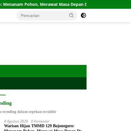
awat Masa Depan Desa Kesongo
Donor Darah Warnai Pe
nding
a trending dalam sepekan terakhir
8 Agustus 2026
0 Komentar
Warisan Hijau TMMD 129 Bojonegoro: