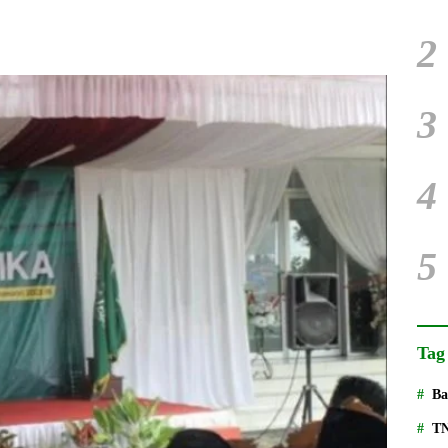
2
3
4
5
Tag
Ba
T