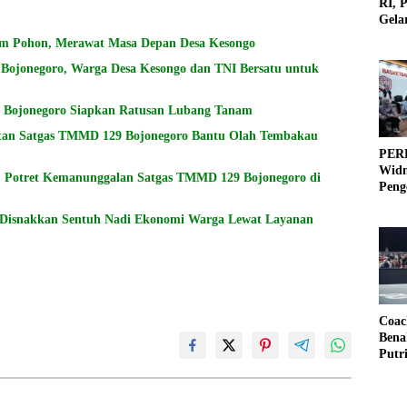
RI, 
Gela
Olah
m Pohon, Merawat Masa Depan Desa Kesongo
ojonegoro, Warga Desa Kesongo dan TNI Bersatu untuk
H Bojonegoro Siapkan Ratusan Lubang Tanam
atan Satgas TMMD 129 Bojonegoro Bantu Olah Tembakau
PERB
Widm
: Potret Kemanunggalan Satgas TMMD 129 Bojonegoro di
Peng
3×3
Disnakkan Sentuh Nadi Ekonomi Warga Lewat Layanan
Coac
Bena
Putr