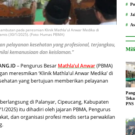
Po
Ja
As
mbutan pada peresmian Klinik Mathla'ul Anwar Medika di
amis (30/1/2025). (Foto: Humas PBMA)
n pelayanan kesehatan yang profesional, terjangkau,
Mil
-nilai kemanusiaan dan keislaman.”
ANG.ID
– Pengurus Besar
Mathla’ul Anwar
(PBMA)
n meresmikan ‘Klinik Mathla’ul Anwar Medika’ di
kesehatan yang bertujuan memberikan pelayanan
Pang
Teka
 berlangsung di Palanyar, Cipeucang, Kabupaten
PNS
1/2025) itu dihadiri oleh jajaran PBMA, Pengurus
kat, dan organisasi profesi medis serta perwakilan
g.