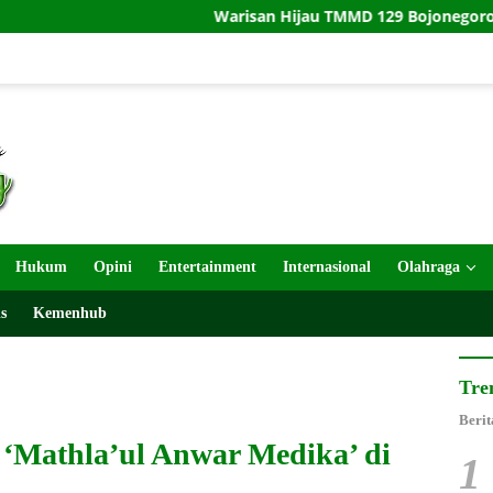
Warisan Hijau TMMD 129 Bojonegoro: Menanam Pohon, Mer
Hukum
Opini
Entertainment
Internasional
Olahraga
s
Kemenhub
Tre
Berit
‘Mathla’ul Anwar Medika’ di
1