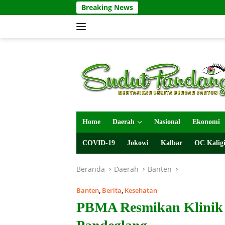
Langsung
Breaking News
ke
konten
Home
Daerah
Nasional
Ekonomi
COVID-19
Jokowi
Kalbar
OC Kaligi
Beranda
Daerah
Banten
Banten
,
Berita
,
Kesehatan
PBMA Resmikan Klinik 