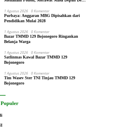
Menanam Pohon, Merawat Masa Depan Desa
Kesongo
1 Agustus 2026
0 Komentar
Purbaya: Anggaran MBG Dipisahkan dari
Pendidikan Mulai 2028
1 Agustus 2026
0 Komentar
Bazar TMMD 129 Bojonegoro Ringankan
Belanja Warga
1 Agustus 2026
0 Komentar
Satlinmas Kawal Bazar TMMD 129
Bojonegoro
1 Agustus 2026
0 Komentar
Tim Wasev Ster TNI Tinjau TMMD 129
Bojonegoro
 Populer
li
NI