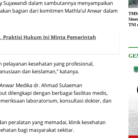
abay Sujawandi dalam sambutannya menyampaikan
pakan bagian dari komitmen Mathla’ul Anwar dalam
TMMD
Sine
TNI 
Keso
Pemb
 Praktisi Hukum Ini Minta Pemerintah
GE
 pelayanan kesehatan yang profesional,
manusiaan dan keislaman,” katanya.
ul Anwar Medika dr. Ahmad Sulaeman
t dilengkapi dengan berbagai fasilitas medis,
eriksaan laboratorium, konsultasi dokter, dan
n peralatan yang memadai, klinik kesehatan
ehatan bagi masyarakat sekitar.