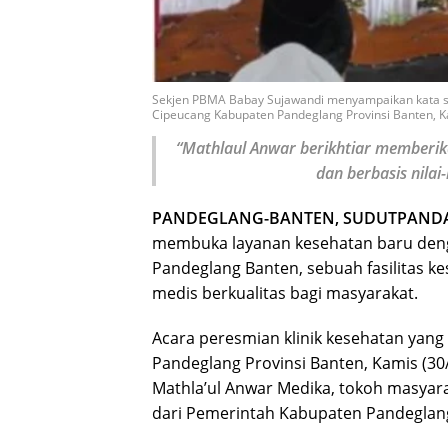
Sekjen PBMA Babay Sujawandi menyampaikan kata sa
Cipeucang Kabupaten Pandeglang Provinsi Banten, K
“Mathlaul Anwar berikhtiar memberika
dan berbasis nilai
PANDEGLANG-BANTEN, SUDUTPAND
membuka layanan kesehatan baru denga
Pandeglang Banten, sebuah fasilitas 
medis berkualitas bagi masyarakat.
Acara peresmian klinik kesehatan yang
Pandeglang Provinsi Banten, Kamis (30/
Mathla’ul Anwar Medika, tokoh masyara
dari Pemerintah Kabupaten Pandeglan