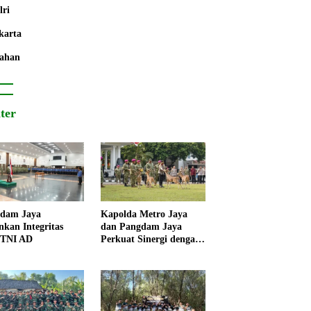
lri
karta
ahan
iter
dam Jaya
Kapolda Metro Jaya
nkan Integritas
dan Pangdam Jaya
 TNI AD
Perkuat Sinergi dengan
Korps Marinir