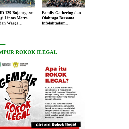
 129 Bojonegoro:
Family Gathering dan
rgi Lintas Matra
Olahraga Bersama
dan Warga
Infolahtadam
ngo, Percepat
V/Brawijaya Pererat
angunan Desa
Soliditas dan
Kebersamaan
MPUR ROKOK ILEGAL