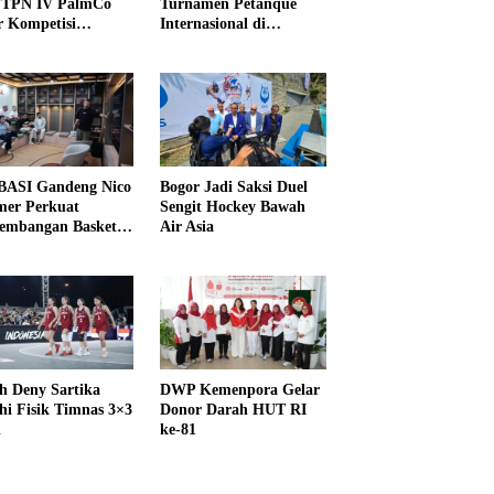
PTPN IV PalmCo
Turnamen Petanque
r Kompetisi
Internasional di
raga
UNDIKMA
ASI Gandeng Nico
Bogor Jadi Saksi Duel
er Perkuat
Sengit Hockey Bawah
embangan Basket
Air Asia
h Deny Sartika
DWP Kemenpora Gelar
hi Fisik Timnas 3×3
Donor Darah HUT RI
i
ke-81