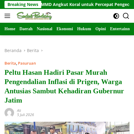
Langsung
 SSK TMMD Angkut Koral untuk Percepat Pengecoran
Breaking News
Di
ke
konten
Home
Daerah
Nasional
Ekonomi
Hukum
Opini
Entertainme
Beranda
Berita
Berita
,
Pasuruan
Peltu Hasan Hadiri Pasar Murah
Pengendalian Inflasi di Prigen, Warga
Antusias Sambut Kehadiran Gubernur
Jatim
Ali
5 Juli 2026