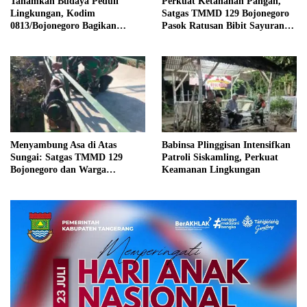
Tanamkan Budaya Peduli
Perkuat Ketahanan Pangan,
Lingkungan, Kodim
Satgas TMMD 129 Bojonegoro
0813/Bojonegoro Bagikan
Pasok Ratusan Bibit Sayuran
Tempat Sampah kepada Warga
untuk Warga Kesongo
Kesongo
Menyambung Asa di Atas
Babinsa Plinggisan Intensifkan
Sungai: Satgas TMMD 129
Patroli Siskamling, Perkuat
Bojonegoro dan Warga
Keamanan Lingkungan
Wujudkan Jembatan Brang
Etan