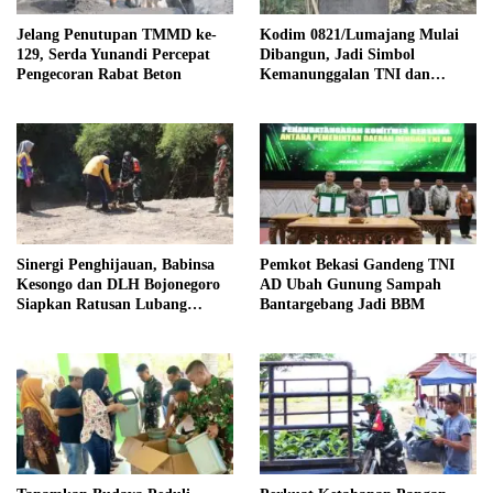
Jelang Penutupan TMMD ke-
Kodim 0821/Lumajang Mulai
129, Serda Yunandi Percepat
Dibangun, Jadi Simbol
Pengecoran Rabat Beton
Kemanunggalan TNI dan
Rakyat
Sinergi Penghijauan, Babinsa
Pemkot Bekasi Gandeng TNI
Kesongo dan DLH Bojonegoro
AD Ubah Gunung Sampah
Siapkan Ratusan Lubang
Bantargebang Jadi BBM
Tanam