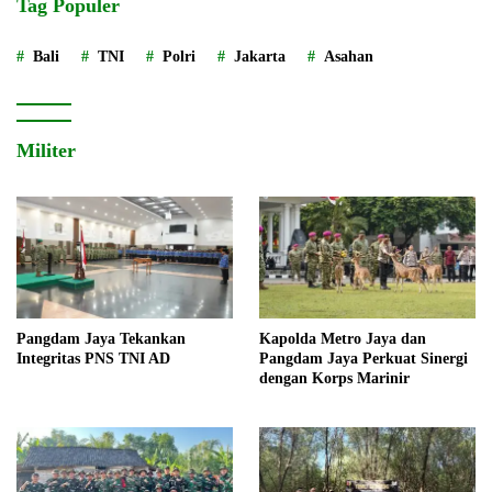
Tag Populer
Bali
TNI
Polri
Jakarta
Asahan
Militer
Pangdam Jaya Tekankan
Kapolda Metro Jaya dan
Integritas PNS TNI AD
Pangdam Jaya Perkuat Sinergi
dengan Korps Marinir