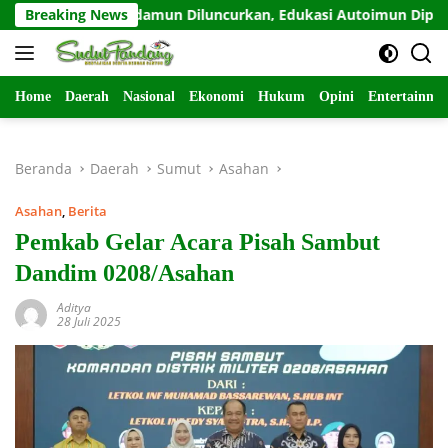
Langsung
ahabat Odamun Diluncurkan, Edukasi Autoimun Diperkuat
Breaking News
ke
konten
Home
Daerah
Nasional
Ekonomi
Hukum
Opini
Entertainme
Beranda
Daerah
Sumut
Asahan
Asahan
,
Berita
Pemkab Gelar Acara Pisah Sambut
Dandim 0208/Asahan
Aditya
28 Juli 2025