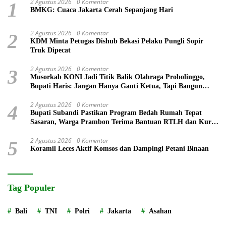
2 Agustus 2026
0 Komentar
1
BMKG: Cuaca Jakarta Cerah Sepanjang Hari
2 Agustus 2026
0 Komentar
2
KDM Minta Petugas Dishub Bekasi Pelaku Pungli Sopir
Truk Dipecat
2 Agustus 2026
0 Komentar
3
Musorkab KONI Jadi Titik Balik Olahraga Probolinggo,
Bupati Haris: Jangan Hanya Ganti Ketua, Tapi Bangun
Prestasi
2 Agustus 2026
0 Komentar
4
Bupati Subandi Pastikan Program Bedah Rumah Tepat
Sasaran, Warga Prambon Terima Bantuan RTLH dan Kursi
Roda
2 Agustus 2026
0 Komentar
5
Koramil Leces Aktif Komsos dan Dampingi Petani Binaan
Tag Populer
Bali
TNI
Polri
Jakarta
Asahan