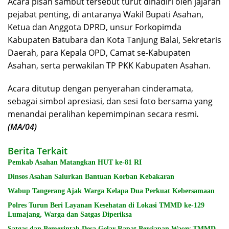
Acara pisah sambut tersebut turut dihadiri oleh jajaran
pejabat penting, di antaranya Wakil Bupati Asahan,
Ketua dan Anggota DPRD, unsur Forkopimda
Kabupaten Batubara dan Kota Tanjung Balai, Sekretaris
Daerah, para Kepala OPD, Camat se-Kabupaten
Asahan, serta perwakilan TP PKK Kabupaten Asahan.
Acara ditutup dengan penyerahan cinderamata,
sebagai simbol apresiasi, dan sesi foto bersama yang
menandai peralihan kepemimpinan secara resmi
.
(MA/04)
Berita Terkait
Pemkab Asahan Matangkan HUT ke-81 RI
Dinsos Asahan Salurkan Bantuan Korban Kebakaran
Wabup Tangerang Ajak Warga Kelapa Dua Perkuat Kebersamaan
Polres Turun Beri Layanan Kesehatan di Lokasi TMMD ke-129
Lumajang, Warga dan Satgas Diperiksa
Satgas dan Pemerintah Desa Gelar Rapat Persiapan Wasev TMMD