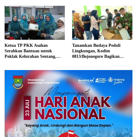
Ketua TP PKK Asahan
Tanamkan Budaya Peduli
Serahkan Bantuan untuk
Lingkungan, Kodim
Poklak Kelurahan Sentang,
0813/Bojonegoro Bagikan
Perkuat UMKM Jelang Lomba
Tempat Sampah kepada Warga
UP2K Sumut
Kesongo