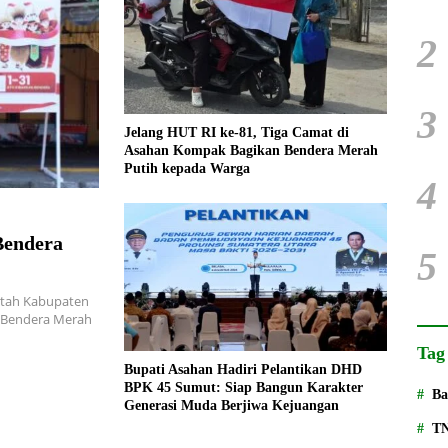
2
3
Jelang HUT RI ke-81, Tiga Camat di
Asahan Kompak Bagikan Bendera Merah
Putih kepada Warga
4
Bendera
5
tah Kabupaten
 Bendera Merah
Tag
Bupati Asahan Hadiri Pelantikan DHD
BPK 45 Sumut: Siap Bangun Karakter
Ba
Generasi Muda Berjiwa Kejuangan
T