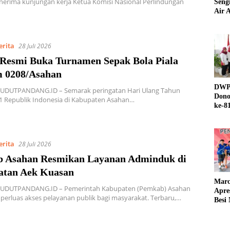
nerima kunjungan kerja Ketua Komisi Nasional Perlindungan
Seng
Air A
erita
28 Juli 2026
 Resmi Buka Turnamen Sepak Bola Piala
 0208/Asahan
DWP 
UDUTPANDANG.ID – Semarak peringatan Hari Ulang Tahun
Dono
1 Republik Indonesia di Kabupaten Asahan…
ke-8
erita
28 Juli 2026
 Asahan Resmikan Layanan Adminduk di
tan Aek Kuasan
Marc
UDUTPANDANG.ID – Pemerintah Kabupaten (Pemkab) Asahan
Apre
erluas akses pelayanan publik bagi masyarakat. Terbaru,…
Besi