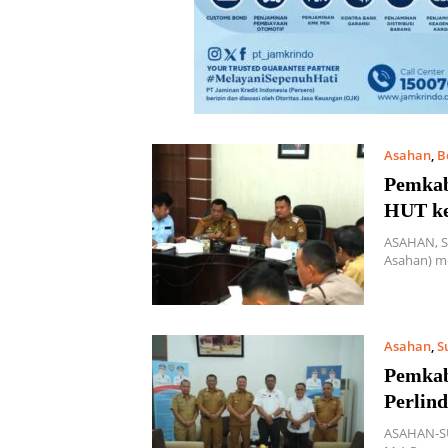
Asahan
,
B
Pemkab
HUT ke
ASAHAN, S
Asahan) me
Asahan
,
S
Pemkab
Perlin
ASAHAN-SU