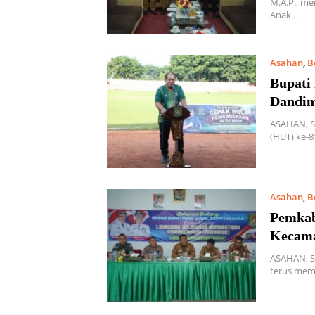
M.A.P., me
Anak…
Asahan
,
B
Bupati
Dandim
ASAHAN, S
(HUT) ke-8
Asahan
,
B
Pemkab
Kecama
ASAHAN, S
terus memp