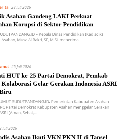
erita
28 Juli 2026
ik Asahan Gandeng LAKI Perkuat
ahan Korupsi di Sektor Pendidikan
UDUTPANDANG.ID – ​Kepala Dinas Pendidikan (Kadisdik)
Asahan, Musa Al Bakri, SE, M.Si, menerima…
umut
25 Juli 2026
ati HUT ke-25 Partai Demokrat, Pemkab
 Kolaborasi Gelar Gerakan Indonesia ASRI
 Biru
UMUT-SUDUTPANDANG.ID,-Pemerintah Kabupaten Asahan
PC Partai Demokrat Kabupaten Asahan menggelar Gerakan
ASRI (Aman, Sehat,…
2 Juli 2026
adis Asahan Ikuti VKN PKN II di Tapsel