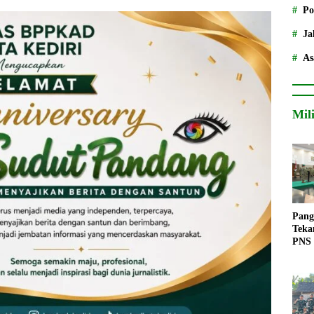
Po
Ja
As
Mil
Pang
Teka
PNS