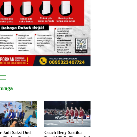
hraga
r Jadi Saksi Duel
Coach Deny Sartika