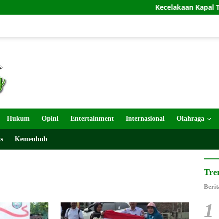
Kecelakaan Kapal Terus Berulang
Hukum
Opini
Entertainment
Internasional
Olahraga
s
Kemenhub
Tre
Berit
1