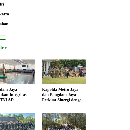
lri
karta
ahan
iter
dam Jaya
Kapolda Metro Jaya
nkan Integritas
dan Pangdam Jaya
 TNI AD
Perkuat Sinergi dengan
Korps Marinir