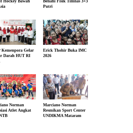
it Hockey Bawah
Benahi Fisik Timnas 3×3
sia
Putri
Kemenpora Gelar
Erick Thohir Buka IMC
r Darah HUT RI
2026
1
iano Norman
Marciano Norman
siasi Atlet Angkat
Resmikan Sport Center
 NTB
UNDIKMA Mataram