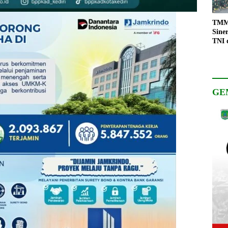
TMMD
Sine
TNI 
Keso
Pemb
GE