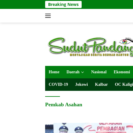
Langsung
Breaking News
ke
konten
Home
Daerah
Nasional
Ekonomi
COVID-19
Jokowi
Kalbar
OC Kaligi
Pemkab Asahan