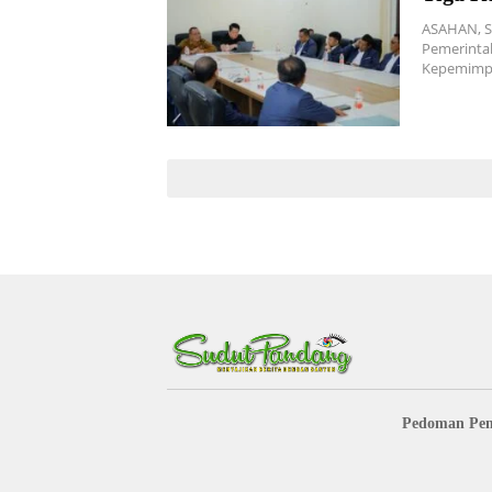
ASAHAN, S
Pemerinta
Kepemimp
Pedoman Pem