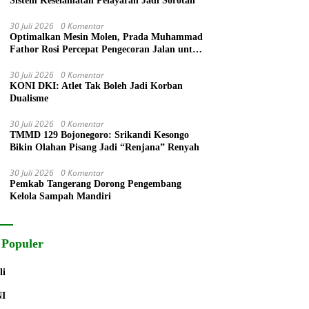
Sistem Keselamatan Pelayaran Jadi Sorotan
30 Juli 2026
0 Komentar
Optimalkan Mesin Molen, Prada Muhammad
Fathor Rosi Percepat Pengecoran Jalan untuk
Warga
30 Juli 2026
0 Komentar
KONI DKI: Atlet Tak Boleh Jadi Korban
Dualisme
30 Juli 2026
0 Komentar
TMMD 129 Bojonegoro: Srikandi Kesongo
Bikin Olahan Pisang Jadi “Renjana” Renyah
30 Juli 2026
0 Komentar
Pemkab Tangerang Dorong Pengembang
Kelola Sampah Mandiri
 Populer
li
NI