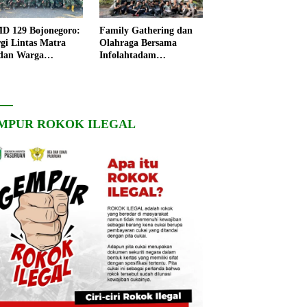
 129 Bojonegoro:
Family Gathering dan
rgi Lintas Matra
Olahraga Bersama
dan Warga
Infolahtadam
ngo, Percepat
V/Brawijaya Pererat
angunan Desa
Soliditas dan
Kebersamaan
MPUR ROKOK ILEGAL