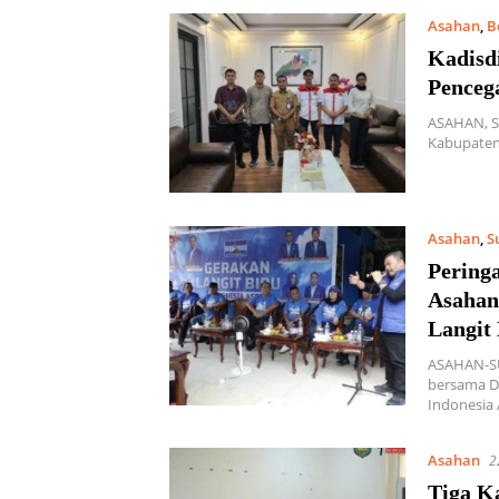
Asahan
,
B
Kadisd
Penceg
ASAHAN, S
Kabupaten 
Asahan
,
S
Pering
Asahan
Langit
ASAHAN-S
bersama D
Indonesia 
Asahan
2
Tiga K