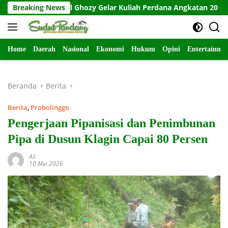
Langsung
 Tahsin Al Ghozy Gelar Kuliah Perdana Angkatan 20 dan Wisuda 
Breaking News
ke
konten
Home
Daerah
Nasional
Ekonomi
Hukum
Opini
Entertainme
Beranda
Berita
Berita
,
Probolinggo
Pengerjaan Pipanisasi dan Penimbunan
Pipa di Dusun Klagin Capai 80 Persen
Ali
10 Mei 2026