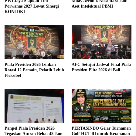
PWI Jaya Siapkan Tim
Muay Aerobik Nusantara Jadi
Porwanas 2027 Lewat Sinergi
Aset Intelektual PBMI
KONI DKI
Piala Presiden 2026 Izinkan
AFC Setujui Jadwal Final Piala
Rotasi 12 Pemain, Pelatih Lebih
Presiden Elite 2026 di Bali
Fleksibel
Panpel Piala Presiden 2026
PERTASINDO Gelar Turnamen
Tegaskan Aturan Rehat 48 Jam
Golf HUT RI untuk Ketahanan