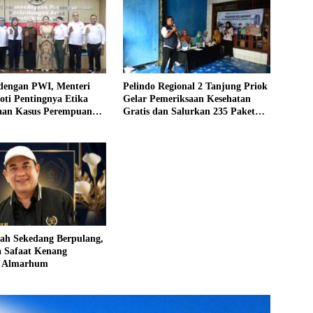
 dengan PWI, Menteri
Pelindo Regional 2 Tanjung Priok
ti Pentingnya Etika
Gelar Pemeriksaan Kesehatan
aan Kasus Perempuan
Gratis dan Salurkan 235 Paket
Sembako bagi Masyarakat
Kecamatan Koja
ah Sekedang Berpulang,
a Safaat Kenang
n Almarhum