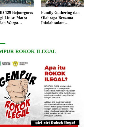
 129 Bojonegoro:
Family Gathering dan
rgi Lintas Matra
Olahraga Bersama
dan Warga
Infolahtadam
ngo, Percepat
V/Brawijaya Pererat
angunan Desa
Soliditas dan
Kebersamaan
MPUR ROKOK ILEGAL