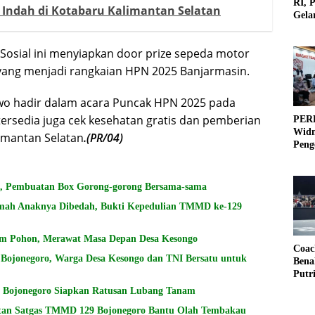
RI, 
 Indah di Kotabaru Kalimantan Selatan
Gela
Olah
i Sosial ini menyiapkan door prize sepeda motor
yang menjadi rangkaian HPN 2025 Banjarmasin.
wo hadir dalam acara Puncak HPN 2025 pada
 tersedia juga cek kesehatan gratis dan pemberian
PERB
Widm
limantan Selatan
.(PR/04)
Peng
3×3
, Pembuatan Box Gorong-gorong Bersama-sama
mah Anaknya Dibedah, Bukti Kepedulian TMMD ke-129
m Pohon, Merawat Masa Depan Desa Kesongo
Coac
ojonegoro, Warga Desa Kesongo dan TNI Bersatu untuk
Bena
Putr
H Bojonegoro Siapkan Ratusan Lubang Tanam
atan Satgas TMMD 129 Bojonegoro Bantu Olah Tembakau