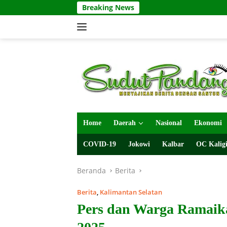
Langsung
Breaking News
ke
konten
Home
Daerah
Nasional
Ekonomi
COVID-19
Jokowi
Kalbar
OC Kaligi
Beranda
Berita
Berita
,
Kalimantan Selatan
Pers dan Warga Ramaik