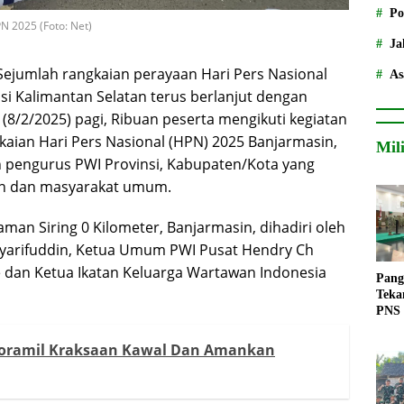
Po
N 2025 (Foto: Net)
Ja
Sejumlah rangkaian perayaan Hari Pers Nasional
As
si Kalimantan Selatan terus berlanjut dengan
(8/2/2025) pagi, Ribuan peserta mengikuti kegiatan
gkaian Hari Pers Nasional (HPN) 2025 Banjarmasin,
Mil
uh pengurus PWI Provinsi, Kabupaten/Kota yang
sin dan masyarakat umum.
Taman Siring 0 Kilometer, Banjarmasin, dihadiri oleh
Syarifuddin, Ketua Umum PWI Pusat Hendry Ch
e dan Ketua Ikatan Keluarga Wartawan Indonesia
Pang
Teka
PNS
Koramil Kraksaan Kawal Dan Amankan