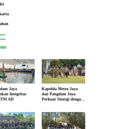
lri
karta
ahan
iter
dam Jaya
Kapolda Metro Jaya
nkan Integritas
dan Pangdam Jaya
 TNI AD
Perkuat Sinergi dengan
Korps Marinir