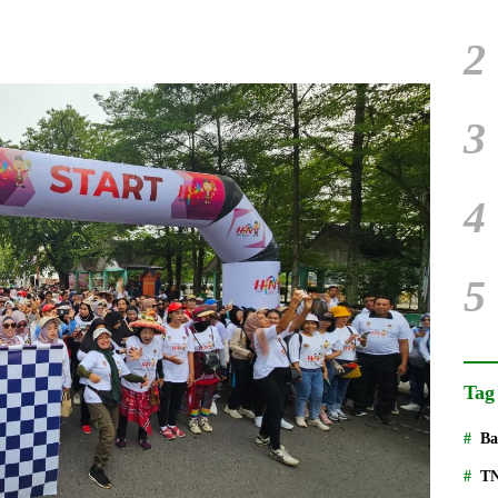
2
3
4
5
Tag
Ba
T