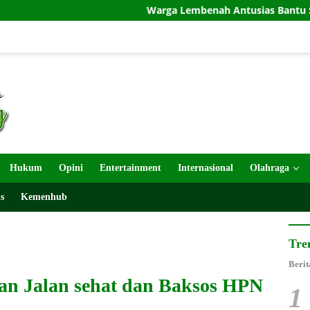
Warga Lembenah Antusias Bantu Satgas TMMD, Pembuat
Hukum
Opini
Entertainment
Internasional
Olahraga
s
Kemenhub
Tre
Berit
an Jalan sehat dan Baksos HPN
1