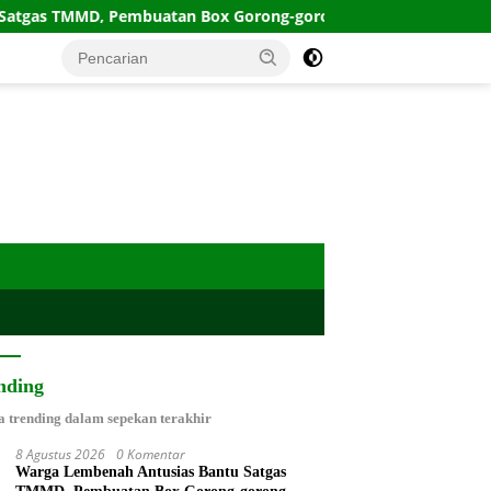
an Box Gorong-gorong Bersama-sama
Mbah Kasidah Did
nding
a trending dalam sepekan terakhir
8 Agustus 2026
0 Komentar
Warga Lembenah Antusias Bantu Satgas