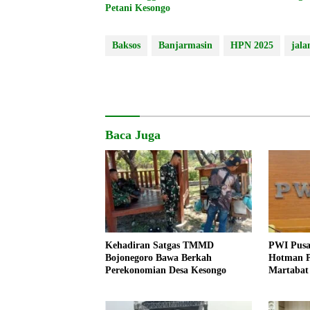
Petani Kesongo
Baksos
Banjarmasin
HPN 2025
jala
Baca Juga
Kehadiran Satgas TMMD
PWI Pusa
Bojonegoro Bawa Berkah
Hotman P
Perekonomian Desa Kesongo
Martabat
Kemerdek