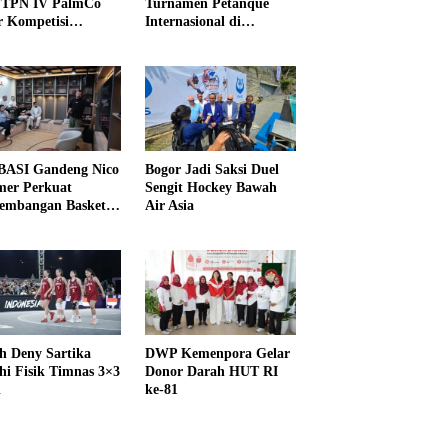
PTPN IV PalmCo
Turnamen Petanque
r Kompetisi
Internasional di
raga
UNDIKMA
ASI Gandeng Nico
Bogor Jadi Saksi Duel
er Perkuat
Sengit Hockey Bawah
embangan Basket
Air Asia
h Deny Sartika
DWP Kemenpora Gelar
hi Fisik Timnas 3×3
Donor Darah HUT RI
i
ke-81