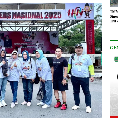
TMMD
Sine
TNI 
Keso
Pemb
GE