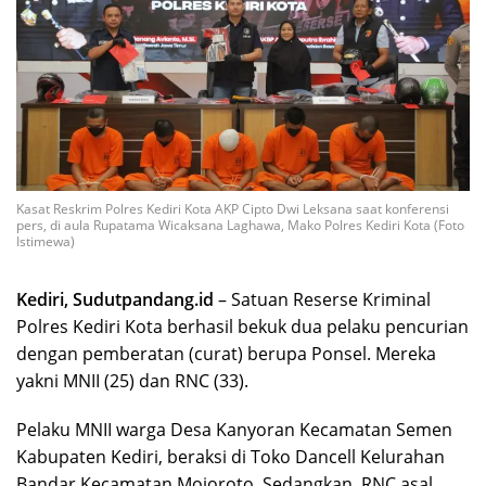
Kasat Reskrim Polres Kediri Kota AKP Cipto Dwi Leksana saat konferensi
pers, di aula Rupatama Wicaksana Laghawa, Mako Polres Kediri Kota (Foto
Istimewa)
Kediri, Sudutpandang.id
– Satuan Reserse Kriminal
Polres Kediri Kota berhasil bekuk dua pelaku pencurian
dengan pemberatan (curat) berupa Ponsel. Mereka
yakni MNII (25) dan RNC (33).
Pelaku MNII warga Desa Kanyoran Kecamatan Semen
Kabupaten Kediri, beraksi di Toko Dancell Kelurahan
Bandar Kecamatan Mojoroto. Sedangkan, RNC asal