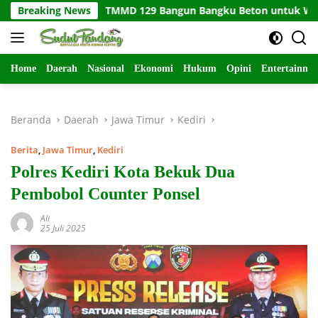
Langsung
Breaking News
TMMD 129 Bangun Bangku Beton untuk Warga
ke
konten
Home
Daerah
Nasional
Ekonomi
Hukum
Opini
Entertainme
Beranda
Daerah
Jawa Timur
Kediri
Berita
,
Jawa Timur
,
Kediri
Polres Kediri Kota Bekuk Dua
Pembobol Counter Ponsel
Ali
25 Juli 2025