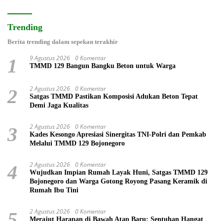
Trending
Berita trending dalam sepekan terakhir
9 Agustus 2026
0 Komentar
1
TMMD 129 Bangun Bangku Beton untuk Warga
2 Agustus 2026
0 Komentar
2
Satgas TMMD Pastikan Komposisi Adukan Beton Tepat
Demi Jaga Kualitas
2 Agustus 2026
0 Komentar
3
Kades Kesongo Apresiasi Sinergitas TNI-Polri dan Pemkab
Melalui TMMD 129 Bojonegoro
2 Agustus 2026
0 Komentar
4
Wujudkan Impian Rumah Layak Huni, Satgas TMMD 129
Bojonegoro dan Warga Gotong Royong Pasang Keramik di
Rumah Ibu Tini
2 Agustus 2026
0 Komentar
5
Merajut Harapan di Bawah Atap Baru: Sentuhan Hangat