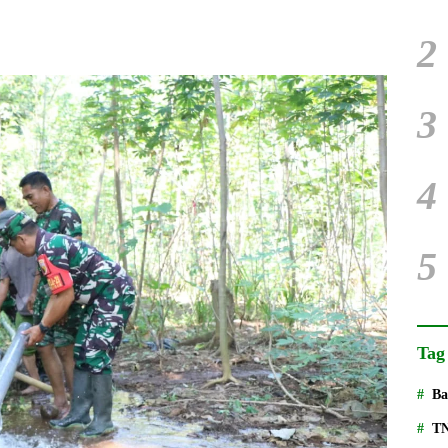
2
3
4
5
Tag
Ba
T