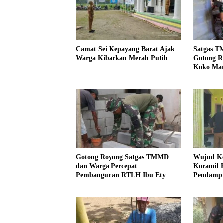
Camat Sei Kepayang Barat Ajak
Satgas T
Warga Kibarkan Merah Putih
Gotong R
Koko Ma
Gotong Royong Satgas TMMD
Wujud Ke
dan Warga Percepat
Koramil 
Pembangunan RTLH Ibu Ety
Pendampi
Kesehata