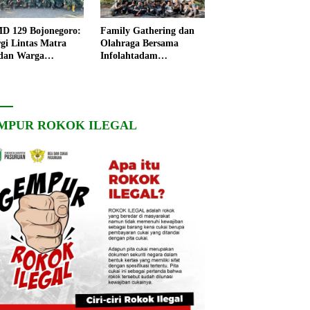
 129 Bojonegoro:
Family Gathering dan
rgi Lintas Matra
Olahraga Bersama
dan Warga
Infolahtadam
ngo, Percepat
V/Brawijaya Pererat
angunan Desa
Soliditas dan
Kebersamaan
MPUR ROKOK ILEGAL