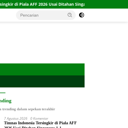
 2026 Usai Ditahan Singapura 1-1
10 Kartu Legacy 100 C
nding
a trending dalam sepekan terakhir
7 Agustus 2026
0 Komentar
Timnas Indonesia Tersingkir di Piala AFF