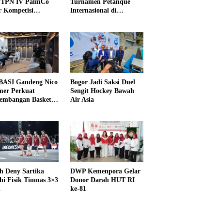
PTPN IV PalmCo
Turnamen Petanque
r Kompetisi
Internasional di
raga
UNDIKMA
ASI Gandeng Nico
Bogor Jadi Saksi Duel
er Perkuat
Sengit Hockey Bawah
embangan Basket
Air Asia
h Deny Sartika
DWP Kemenpora Gelar
hi Fisik Timnas 3×3
Donor Darah HUT RI
i
ke-81