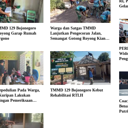
RI, 
Gela
Olah
MMD 129 Bojonegoro
Warga dan Satgas TMMD
oyong Garap Rumah
Lanjutkan Pengecoran Jalan,
rgono
Semangat Gotong Royong Kian
Menguat
PERB
Widm
Peng
3×3
pedulian Pada Warga,
TMMD 129 Bojonegoro Kebut
Kuripan Lakukan
Rehabilitasi RTLH
ngan Pemeriksaan
Coac
n
Bena
Putr