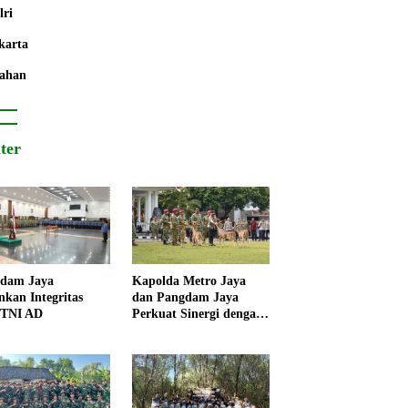
lri
karta
ahan
iter
dam Jaya
Kapolda Metro Jaya
nkan Integritas
dan Pangdam Jaya
 TNI AD
Perkuat Sinergi dengan
Korps Marinir