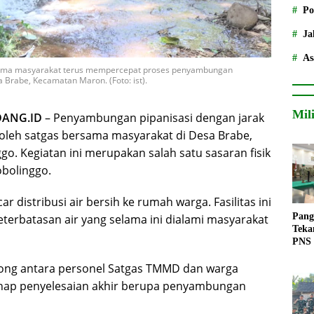
Po
Ja
As
ama masyarakat terus mempercepat proses penyambungan
a Brabe, Kecamatan Maron. (Foto: ist).
Mil
DANG.ID
– Penyambungan pipanisasi dengan jarak
t oleh satgas bersama masyarakat di Desa Brabe,
. Kegiatan ini merupakan salah satu sasaran fisik
bolinggo.
distribusi air bersih ke rumah warga. Fasilitas ini
Pang
terbatasan air yang selama ini dialami masyarakat
Teka
PNS
yong antara personel Satgas TMMD dan warga
ahap penyelesaian akhir berupa penyambungan