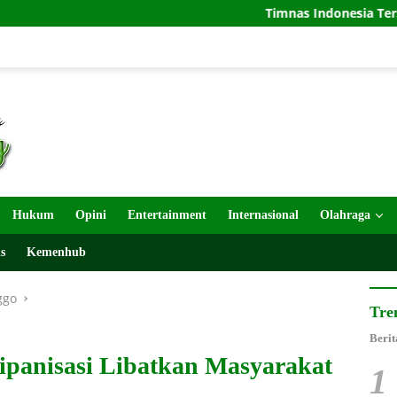
Timnas Indonesia Tersingkir di Piala AFF
Hukum
Opini
Entertainment
Internasional
Olahraga
s
Kemenhub
ggo
Tre
Berit
panisasi Libatkan Masyarakat
1