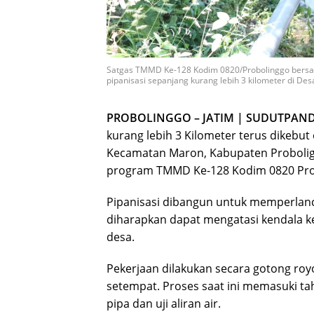
Satgas TMMD Ke-128 Kodim 0820/Probolinggo bers
pipanisasi sepanjang kurang lebih 3 kilometer di Des
PROBOLINGGO – JATIM | SUDUTPAN
kurang lebih 3 Kilometer terus dikebu
Kecamatan Maron, Kabupaten Proboliggo
program TMMD Ke-128 Kodim 0820 Pro
Pipanisasi dibangun untuk memperlancar 
diharapkan dapat mengatasi kendala ke
desa.
Pekerjaan dilakukan secara gotong ro
setempat. Proses saat ini memasuki t
pipa dan uji aliran air.