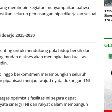
D yang memimpin kegiatan menyampaikan bahwa
TMMD
mastikan seluruh pemasangan pipa dikerjakan sesuai
Sine
TNI 
Keso
Pemb
idoarjo 2025-2030
GE
i penting untuk mendukung pola hidup bersih dan
yang mudah diakses akan meningkatkan kualitas
din.
olinggo berkomitmen merampungkan seluruh
n pipanisasi menjadi wujud nyata dukungan TNI
gas optimistis fasilitas ini segera dapat
 nyata sinergi TNI dan rakyat dalam membangun