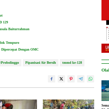
ut
D 129
usala Baiturrahman
dok Tempuro
BNPB: Pemadaman Karhutla di Gunung Bromo Dipercepat Dengan OMC
/Probolinggo
Pipanisasi Air Bersih
tmmd ke-128
Ola
Sema