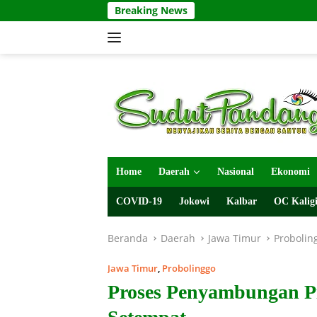
Langsung
Breaking News
ke
konten
Home
Daerah
Nasional
Ekonomi
COVID-19
Jokowi
Kalbar
OC Kaligi
Beranda
Daerah
Jawa Timur
Probolin
Jawa Timur
,
Probolinggo
Proses Penyambungan Pi