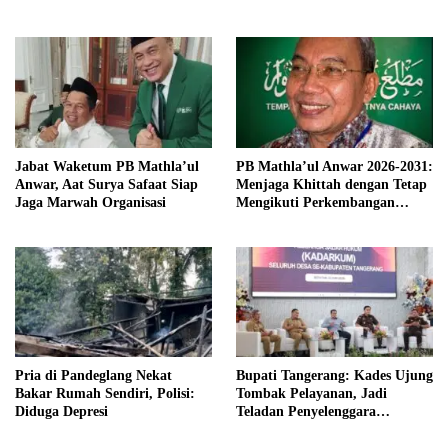
Persatuan dan Kemajuan
Bangsa
Jabat Waketum PB Mathla’ul
PB Mathla’ul Anwar 2026-2031:
Anwar, Aat Surya Safaat Siap
Menjaga Khittah dengan Tetap
Jaga Marwah Organisasi
Mengikuti Perkembangan
Zaman
Pria di Pandeglang Nekat
Bupati Tangerang: Kades Ujung
Bakar Rumah Sendiri, Polisi:
Tombak Pelayanan, Jadi
Diduga Depresi
Teladan Penyelenggara
Supremasi Hukum