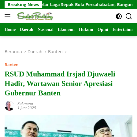
Langsung
rga Gelar Laga Sepak Bola Persahabatan, Bangun Keakraban d
Breaking News
ke
konten
Home
Daerah
Nasional
Ekonomi
Hukum
Opini
Entertainme
Beranda
Daerah
Banten
Banten
RSUD Muhammad Irsjad Djuwaeli
Hadir, Wartawan Senior Apresiasi
Gubernur Banten
Rukmana
1 Juni 2025