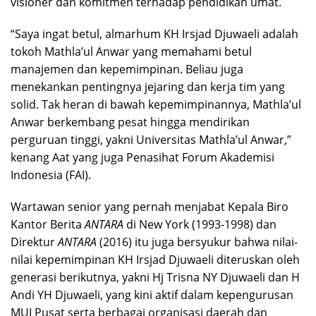
visioner dan komitmen terhadap pendidikan umat.
“Saya ingat betul, almarhum KH Irsjad Djuwaeli adalah
tokoh Mathla’ul Anwar yang memahami betul
manajemen dan kepemimpinan. Beliau juga
menekankan pentingnya jejaring dan kerja tim yang
solid. Tak heran di bawah kepemimpinannya, Mathla’ul
Anwar berkembang pesat hingga mendirikan
perguruan tinggi, yakni Universitas Mathla’ul Anwar,”
kenang Aat yang juga Penasihat Forum Akademisi
Indonesia (FAI).
Wartawan senior yang pernah menjabat Kepala Biro
Kantor Berita
ANTARA
di New York (1993-1998) dan
Direktur
ANTARA
(2016) itu juga bersyukur bahwa nilai-
nilai kepemimpinan KH Irsjad Djuwaeli diteruskan oleh
generasi berikutnya, yakni Hj Trisna NY Djuwaeli dan H
Andi YH Djuwaeli, yang kini aktif dalam kepengurusan
MUI Pusat serta berbagai organisasi daerah dan