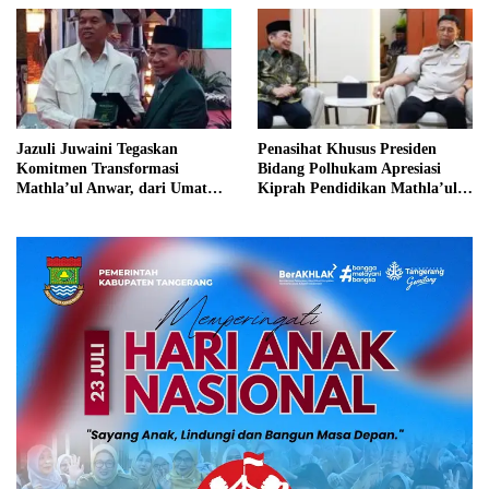
Jazuli Juwaini Tegaskan
Penasihat Khusus Presiden
Komitmen Transformasi
Bidang Polhukam Apresiasi
Mathla’ul Anwar, dari Umat
Kiprah Pendidikan Mathla’ul
untuk Bangsa
Anwar