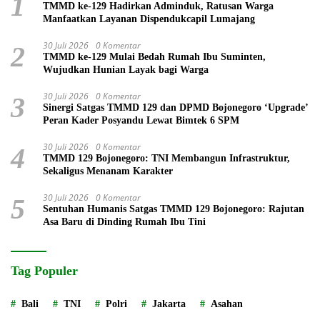
1
TMMD ke-129 Hadirkan Adminduk, Ratusan Warga
Manfaatkan Layanan Dispendukcapil Lumajang
30 Juli 2026
0 Komentar
2
TMMD ke-129 Mulai Bedah Rumah Ibu Suminten,
Wujudkan Hunian Layak bagi Warga
30 Juli 2026
0 Komentar
3
Sinergi Satgas TMMD 129 dan DPMD Bojonegoro ‘Upgrade’
Peran Kader Posyandu Lewat Bimtek 6 SPM
30 Juli 2026
0 Komentar
4
TMMD 129 Bojonegoro: TNI Membangun Infrastruktur,
Sekaligus Menanam Karakter
30 Juli 2026
0 Komentar
5
Sentuhan Humanis Satgas TMMD 129 Bojonegoro: Rajutan
Asa Baru di Dinding Rumah Ibu Tini
Tag Populer
Bali
TNI
Polri
Jakarta
Asahan