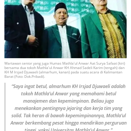
Wartawan senior yang juga Humas Mathla'ul Anwar Aat Surya Safaat (kiri)
bersama dua tokoh Mathla'ul Anwar KH Ahmad Sadeli Karim (tengah) dan
KH M Irsjad Djuwaeli (almarhum, kanan) pada suatu acara di Kalimantan
Barat (Foto: Dok.Pribadi).
“Saya ingat betul, almarhum KH Irsjad Djuwaeli adalah
tokoh Mathla’ul Anwar yang memahami betul
manajemen dan kepemimpinan. Beliau juga
menekankan pentingnya jejaring dan kerja tim yang
solid. Tak heran di bawah kepemimpinannya, Mathla’ul
Anwar berkembang pesat hingga mendirikan perguruan
tinggi, yakni Universitas Mathla’ul Anwar.”