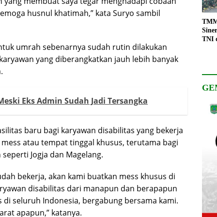
an yang membuat saya tegar menghadapi cobaan
a semoga husnul khatimah,” kata Suryo sambil
TMMD
Sine
TNI 
uk umrah sebenarnya sudah rutin dilakukan
Keso
Pemb
 karyawan yang diberangkatkan jauh lebih banyak
.
GE
 Meski Eks Admin Sudah Jadi Tersangka
ilitas baru bagi karyawan disabilitas yang bekerja
 mess atau tempat tinggal khusus, terutama bagi
 seperti Jogja dan Magelang.
udah bekerja, akan kami buatkan mess khusus di
aryawan disabilitas dari manapun dan berapapun
s di seluruh Indonesia, bergabung bersama kami.
yarat apapun,” katanya.