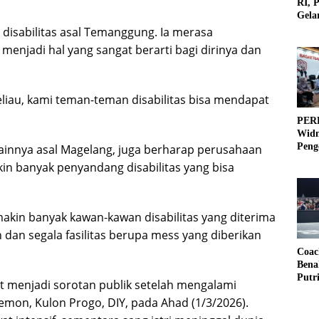
RI, 
Gela
Olah
 disabilitas asal Temanggung. Ia merasa
menjadi hal yang sangat berarti bagi dirinya dan
eliau, kami teman-teman disabilitas bisa mendapat
PERB
Widm
Peng
 lainnya asal Magelang, juga berharap perusahaan
3×3
in banyak penyandang disabilitas yang bisa
akin banyak kawan-kawan disabilitas yang diterima
dan segala fasilitas berupa mess yang diberikan
Coac
Bena
Putr
menjadi sorotan publik setelah mengalami
mon, Kulon Progo, DIY, pada Ahad (1/3/2026).