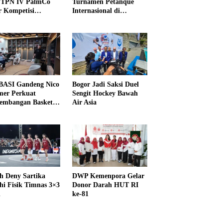
PTPN IV PalmCo
Turnamen Petanque
r Kompetisi
Internasional di
raga
UNDIKMA
ASI Gandeng Nico
Bogor Jadi Saksi Duel
er Perkuat
Sengit Hockey Bawah
embangan Basket
Air Asia
h Deny Sartika
DWP Kemenpora Gelar
hi Fisik Timnas 3×3
Donor Darah HUT RI
i
ke-81