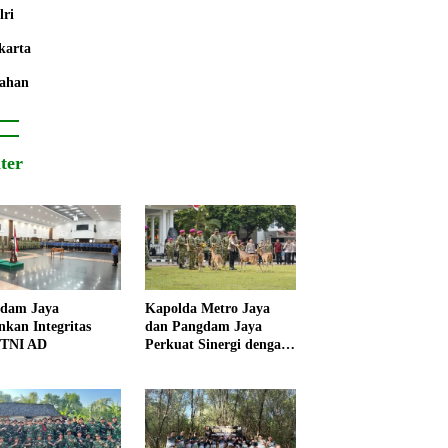
lri
karta
ahan
iter
dam Jaya
Kapolda Metro Jaya
nkan Integritas
dan Pangdam Jaya
 TNI AD
Perkuat Sinergi dengan
Korps Marinir