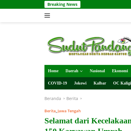
Langsung
Breaking News
ke
konten
Home
Daerah
Nasional
Ekonomi
COVID-19
Jokowi
Kalbar
OC Kaligi
Beranda
Berita
Berita
,
Jawa Tengah
Selamat dari Kecelakaa