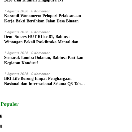
2026 Usai Ditahan Singapura 1-1
1 Agustus 2026
0 Komentar
Koramil Wonomerto Pelopori Pelaksanaan
Kerja Bakti Bersihkan Jalan Desa Binaan
1 Agustus 2026
0 Komentar
Demi Sukses HUT RI ke-81, Babinsa
Winongan Bekali Paskibraka Mental dan
Disiplin
1 Agustus 2026
0 Komentar
Semarak Lomba Dolanan, Babinsa Pastikan
Kegiatan Kondusif
1 Agustus 2026
0 Komentar
BRI Life Borong Empat Penghargaan
Nasional dan Internasional Selama Q3 Tahun
2026
 Populer
li
NI