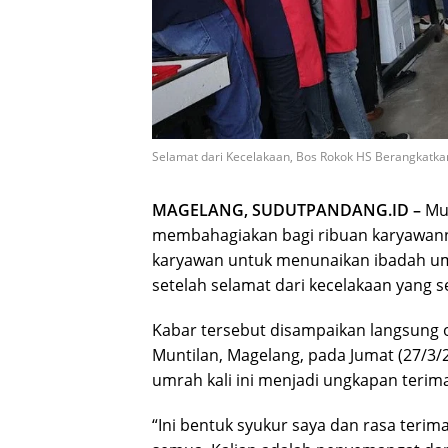
Selamat dari Kecelakaan, Bos Rokok HS Berangkatka
MAGELANG, SUDUTPANDANG.ID –
Mu
membahagiakan bagi ribuan karyawann
karyawan untuk menunaikan ibadah umr
setelah selamat dari kecelakaan yang 
Kabar tersebut disampaikan langsung o
Muntilan, Magelang, pada Jumat (27/3
umrah kali ini menjadi ungkapan terim
“Ini bentuk syukur saya dan rasa teri