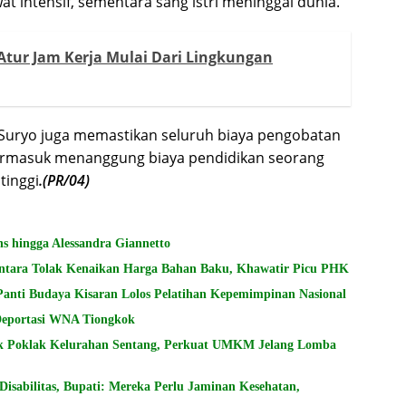
at intensif, sementara sang istri meninggal dunia.
 Atur Jam Kerja Mulai Dari Lingkungan
 Suryo juga memastikan seluruh biaya pengobatan
 termasuk menanggung biaya pendidikan seorang
tinggi
.(PR/04)
s hingga Alessandra Giannetto
ntara Tolak Kenaikan Harga Bahan Baku, Khawatir Picu PHK
Panti Budaya Kisaran Lolos Pelatihan Kepemimpinan Nasional
 Deportasi WNA Tiongkok
k Poklak Kelurahan Sentang, Perkuat UMKM Jelang Lomba
sabilitas, Bupati: Mereka Perlu Jaminan Kesehatan,