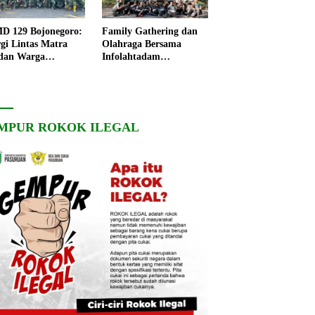
 129 Bojonegoro:
Family Gathering dan
rgi Lintas Matra
Olahraga Bersama
dan Warga
Infolahtadam
ngo, Percepat
V/Brawijaya Pererat
angunan Desa
Soliditas dan
Kebersamaan
MPUR ROKOK ILEGAL