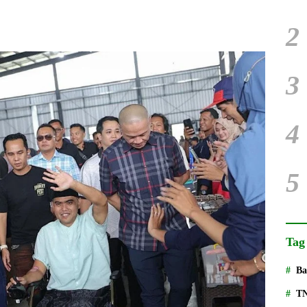
2
3
4
5
Tag
Ba
T