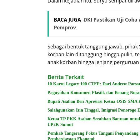
Dalam kejadian itu, Suryo sempat diraw
BACA JUGA
DKI Pastikan Uji Coba
Pemprov
Sebagai bentuk tanggung jawab, pihak
korban lain ditanggung hingga pulih,
anak korban hingga jenjang perguruan 
Berita Terkait
10 Kartu Legacy 100 CTFP: Dari Andrew Parson
Paguyuban Konsumen Plastik dan Benang Nusa
Bupati Asahan Beri Apresiasi Ketua OSIS SMA 
Salahgunakan Izin Tinggal, Imigrasi Ponorogo
Ketua TP PKK Asahan Serahkan Bantuan untu
UP2K Sumut
Pemkab Tangerang Fokus Tangani Penyandang Di
Pemberdayaan Ekonomi