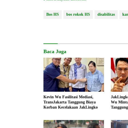
Bos HS
bos rokok HS
disabilitas
ka
Baca Juga
Kevin Wu Fasilitasi Mediasi,
JakLingk
TransJakarta Tanggung Biaya
Wu Minta
Korban Kecelakaan JakLingko
Tanggung