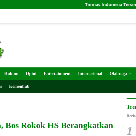
Timnas Indonesia Tersingkir di Piala AFF 2
Hukum
Opini
Entertainment
Internasional
Olahraga
s
Kemenhub
Tre
Berit
n, Bos Rokok HS Berangkatkan
1