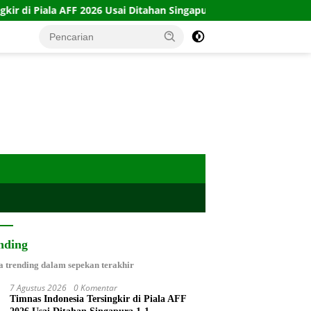
026 Usai Ditahan Singapura 1-1
10 Kartu Legacy 100 CTFP
nding
a trending dalam sepekan terakhir
7 Agustus 2026
0 Komentar
Timnas Indonesia Tersingkir di Piala AFF