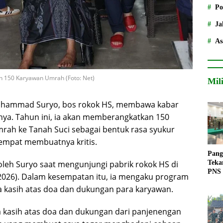
Po
Ja
As
n 150 Karyawan Umrah (Foto: Net)
Mil
hammad Suryo, bos rokok HS, membawa kabar
ya. Tahun ini, ia akan memberangkatkan 150
ah ke Tanah Suci sebagai bentuk rasa syukur
sempat membuatnya kritis.
Pang
Teka
leh Suryo saat mengunjungi pabrik rokok HS di
PNS
/2026). Dalam kesempatan itu, ia mengaku program
a kasih atas doa dan dukungan para karyawan.
ma kasih atas doa dan dukungan dari panjenengan