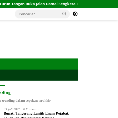
 Jalan Damai Sengketa Rusunami Citypark
Sinergi Lint
nding
a trending dalam sepekan terakhir
31 Juli 2026
0 Komentar
Bupati Tangerang Lantik Enam Pejabat,