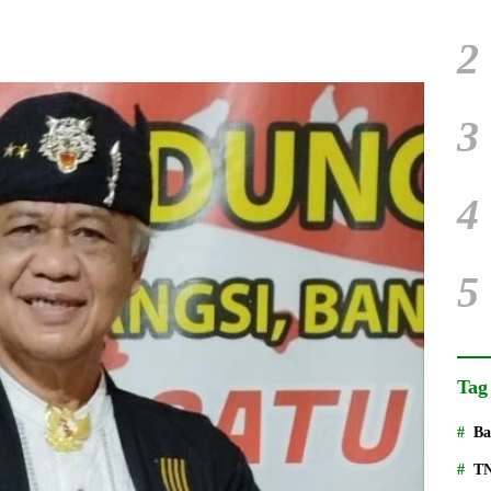
2
3
4
5
Tag
Ba
T