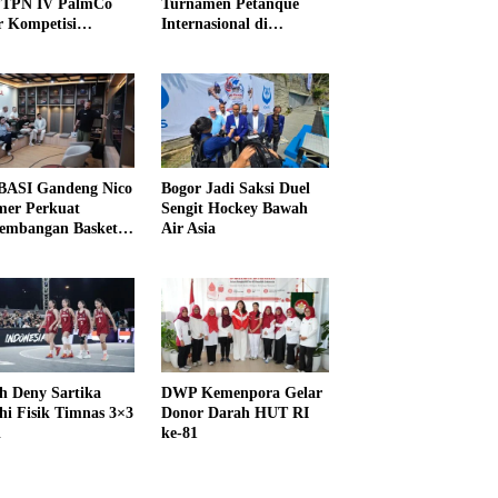
PTPN IV PalmCo
Turnamen Petanque
r Kompetisi
Internasional di
raga
UNDIKMA
ASI Gandeng Nico
Bogor Jadi Saksi Duel
er Perkuat
Sengit Hockey Bawah
embangan Basket
Air Asia
h Deny Sartika
DWP Kemenpora Gelar
hi Fisik Timnas 3×3
Donor Darah HUT RI
i
ke-81