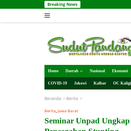
Langsung
Breaking News
ke
konten
Home
Daerah
Nasional
Ekonomi
COVID-19
Jokowi
Kalbar
OC Kaligi
Beranda
Berita
Berita
,
Jawa Barat
Seminar Unpad Ungkap 