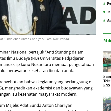
Po
Ja
As
 Sunda Abah Anton Charliyan. (Foto: Dok. Pribadi)
Mil
inar Nasional bertajuk “Anti Stunting dalam
as Ilmu Budaya (FIB) Universitas Padjadjaran
 manuskrip kuno Nusantara memuat pengetahuan
alui perawatan kesehatan ibu dan anak.
Pang
Teka
 menyebutkan bahwa kegiatan yang berlangsung di
PNS
26), menghadirkan akademisi dan budayawan yang
dengan isu kesehatan masyarakat modern.
m Majelis Adat Sunda Anton Charliyan