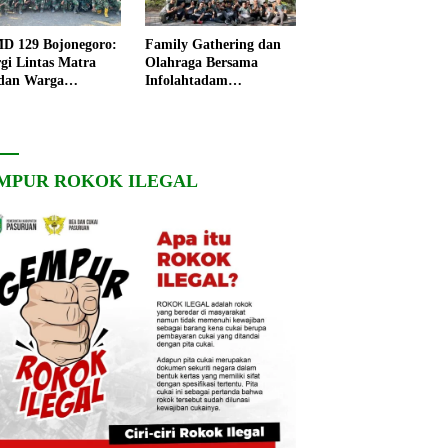
 129 Bojonegoro:
Family Gathering dan
rgi Lintas Matra
Olahraga Bersama
dan Warga
Infolahtadam
ngo, Percepat
V/Brawijaya Pererat
angunan Desa
Soliditas dan
Kebersamaan
MPUR ROKOK ILEGAL