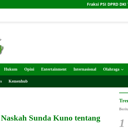
Fraksi PSI DPRD DKI Turun Tangan Buka
Hukum
Opini
Entertainment
Internasional
Olahraga
s
Kemenhub
Tre
Berit
Naskah Sunda Kuno tentang
1