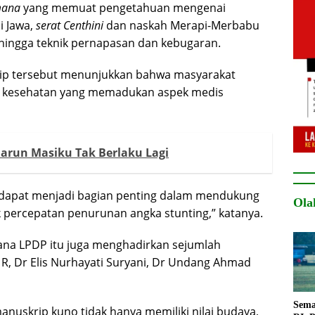
mana
yang memuat pengetahuan mengenai
i Jawa,
serat Centhini
dan naskah Merapi-Merbabu
l, hingga teknik pernapasan dan kebugaran.
ip tersebut menunjukkan bahwa masyarakat
n kesehatan yang memadukan aspek medis
arun Masiku Tak Berlaku Lagi
al dapat menjadi bagian penting dalam mendukung
Ola
 percepatan penurunan angka stunting,” katanya.
ana LPDP itu juga menghadirkan sejumlah
 R, Dr Elis Nurhayati Suryani, Dr Undang Ahmad
Sema
nuskrip kuno tidak hanya memiliki nilai budaya,