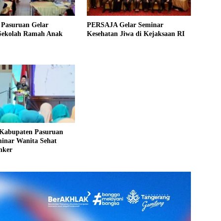
Pasuruan Gelar
PERSAJA Gelar Seminar
Sekolah Ramah Anak
Kesehatan Jiwa di Kejaksaan RI
abupaten Pasuruan
minar Wanita Sehat
nker