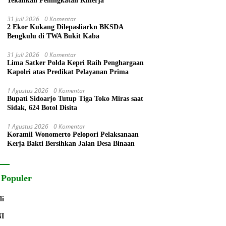
Tekankan Peningkatan Kinerja
31 Juli 2026
0 Komentar
2 Ekor Kukang Dilepasliarkn BKSDA
Bengkulu di TWA Bukit Kaba
31 Juli 2026
0 Komentar
Lima Satker Polda Kepri Raih Penghargaan
Kapolri atas Predikat Pelayanan Prima
1 Agustus 2026
0 Komentar
Bupati Sidoarjo Tutup Tiga Toko Miras saat
Sidak, 624 Botol Disita
1 Agustus 2026
0 Komentar
Koramil Wonomerto Pelopori Pelaksanaan
Kerja Bakti Bersihkan Jalan Desa Binaan
 Populer
li
NI