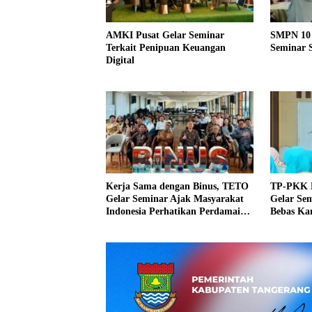
AMKI Pusat Gelar Seminar
SMPN 10 
Terkait Penipuan Keuangan
Seminar 
Digital
Kerja Sama dengan Binus, TETO
TP-PKK K
Gelar Seminar Ajak Masyarakat
Gelar Se
Indonesia Perhatikan Perdamaian
Bebas Ka
di Selat Taiwan