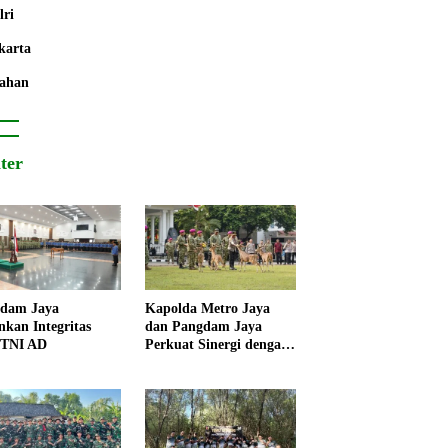
lri
karta
ahan
iter
dam Jaya
Kapolda Metro Jaya
nkan Integritas
dan Pangdam Jaya
 TNI AD
Perkuat Sinergi dengan
Korps Marinir