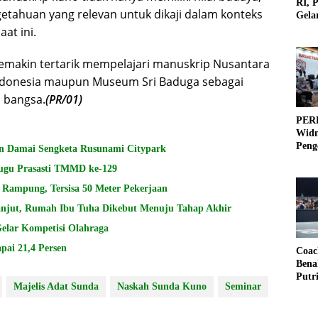
RI, 
etahuan yang relevan untuk dikaji dalam konteks
Gela
Olah
at ini.
emakin tertarik mempelajari manuskrip Nusantara
ndonesia maupun Museum Sri Baduga sebagai
a bangsa.
(PR/01)
PERB
Widm
Peng
n Damai Sengketa Rusunami Citypark
3×3
Tugu Prasasti TMMD ke-129
Rampung, Tersisa 50 Meter Pekerjaan
jut, Rumah Ibu Tuha Dikebut Menuju Tahap Akhir
lar Kompetisi Olahraga
pai 21,4 Persen
Coac
Bena
Putr
Majelis Adat Sunda
Naskah Sunda Kuno
Seminar