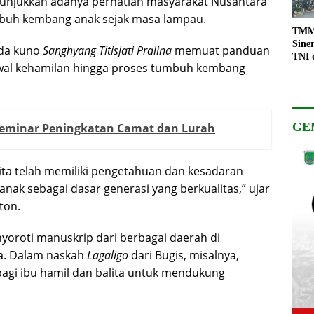
unjukkan adanya perhatian masyarakat Nusantara
mbuh kembang anak sejak masa lampau.
TMMD
Sine
nda kuno
Sanghyang Titisjati Pralina
memuat panduan
TNI 
awal kehamilan hingga proses tumbuh kembang
Keso
Pemb
GE
Seminar Peningkatan Camat dan Lurah
ita telah memiliki pengetahuan dan kesadaran
nak sebagai dasar generasi yang berkualitas,” ujar
ton.
yoroti manuskrip dari berbagai daerah di
pa. Dalam naskah
Lagaligo
dari Bugis, misalnya,
bagi ibu hamil dan balita untuk mendukung