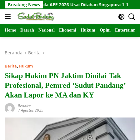
Langsung
ir di Piala AFF 2026 Usai Ditahan Singapura 1-1
Breaking News
10 Kart
ke
konten
Home
Daerah
Nasional
Ekonomi
Hukum
Opini
Entertainme
Beranda
Berita
Berita
,
Hukum
Sikap Hakim PN Jaktim Dinilai Tak
Profesional, Pemred ‘Sudut Pandang’
Akan Lapor ke MA dan KY
Redaksi
7 Agustus 2025