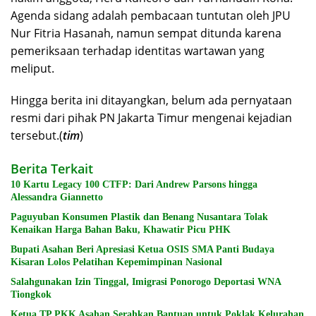
Agenda sidang adalah pembacaan tuntutan oleh JPU
Nur Fitria Hasanah, namun sempat ditunda karena
pemeriksaan terhadap identitas wartawan yang
meliput.
Hingga berita ini ditayangkan, belum ada pernyataan
resmi dari pihak PN Jakarta Timur mengenai kejadian
tersebut.(
tim
)
Berita Terkait
10 Kartu Legacy 100 CTFP: Dari Andrew Parsons hingga
Alessandra Giannetto
Paguyuban Konsumen Plastik dan Benang Nusantara Tolak
Kenaikan Harga Bahan Baku, Khawatir Picu PHK
Bupati Asahan Beri Apresiasi Ketua OSIS SMA Panti Budaya
Kisaran Lolos Pelatihan Kepemimpinan Nasional
Salahgunakan Izin Tinggal, Imigrasi Ponorogo Deportasi WNA
Tiongkok
Ketua TP PKK Asahan Serahkan Bantuan untuk Poklak Kelurahan