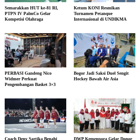
Semarakkan HUT ke-81 RI,
Ketum KONI Resmikan
PTPN IV PalmCo Gelar
Turnamen Petanque
Kompetisi Olahraga
Internasional di UNDIKMA
PERBASI Gandeng Nico
Bogor Jadi Saksi Duel Sengit
Widmer Perkuat
Hockey Bawah Air Asia
Pengembangan Basket 3×3
Coach Deny Sartika Benahi
DWP Kemenpora Gelar Donor