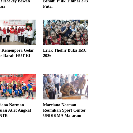
it Hockey Bawah
Benahi Fisik Timnas 3×3
sia
Putri
Kemenpora Gelar
Erick Thohir Buka IMC
r Darah HUT RI
2026
1
iano Norman
Marciano Norman
siasi Atlet Angkat
Resmikan Sport Center
 NTB
UNDIKMA Mataram