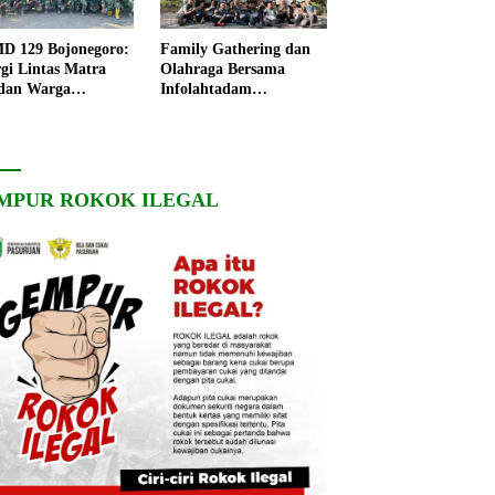
 129 Bojonegoro:
Family Gathering dan
rgi Lintas Matra
Olahraga Bersama
dan Warga
Infolahtadam
ngo, Percepat
V/Brawijaya Pererat
angunan Desa
Soliditas dan
Kebersamaan
MPUR ROKOK ILEGAL