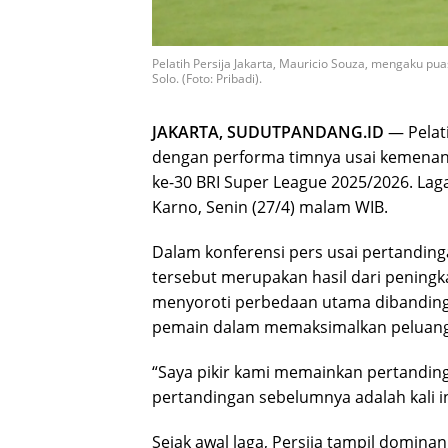
Pelatih Persija Jakarta, Mauricio Souza, mengaku pu
Solo. (Foto: Pribadi).
JAKARTA, SUDUTPANDANG.ID
— Pelati
dengan performa timnya usai kemenanga
ke-30 BRI Super League 2025/2026. Lag
Karno, Senin (27/4) malam WIB.
Dalam konferensi pers usai pertandin
tersebut merupakan hasil dari peningkat
menyoroti perbedaan utama dibanding
pemain dalam memaksimalkan peluang 
“Saya pikir kami memainkan pertandi
pertandingan sebelumnya adalah kali in
Sejak awal laga, Persija tampil domi