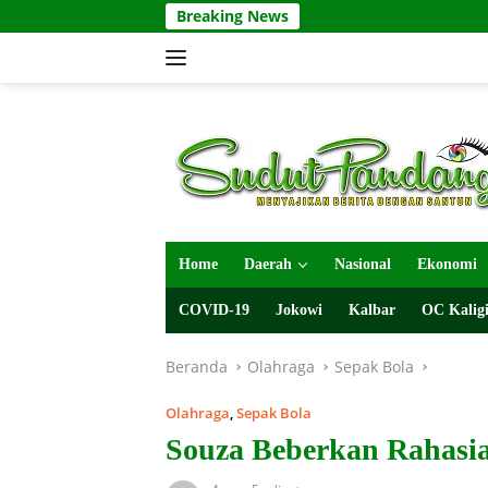
Langsung
Breaking News
ke
konten
Home
Daerah
Nasional
Ekonomi
COVID-19
Jokowi
Kalbar
OC Kaligi
Beranda
Olahraga
Sepak Bola
Olahraga
,
Sepak Bola
Souza Beberkan Rahasia 