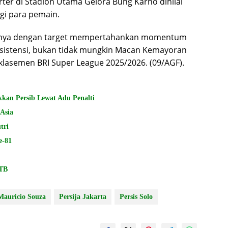
rter di Stadion Utama Gelora Bung Karno dinilai
gi para pemain.
ikutnya dengan target mempertahankan momentum
istensi, bukan tidak mungkin Macan Kemayoran
klasemen BRI Super League 2025/2026. (09/AGF).
ukkan Persib Lewat Adu Penalti
 Asia
tri
e-81
NTB
Mauricio Souza
Persija Jakarta
Persis Solo