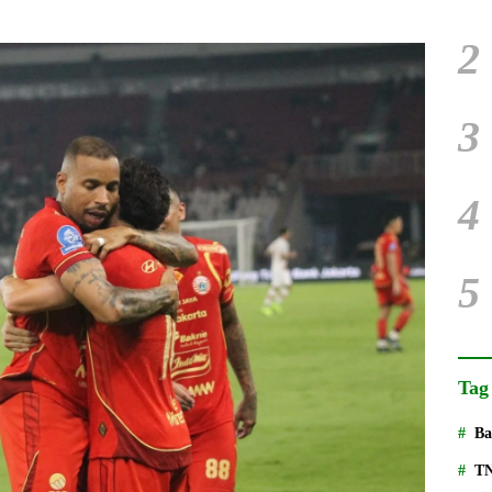
2
3
4
5
Tag
Ba
T