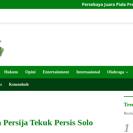
Persebaya Juara Piala Presiden 2026 Usai 
Hukum
Opini
Entertainment
Internasional
Olahraga
s
Kemenhub
Tre
Berit
Persija Tekuk Persis Solo
1