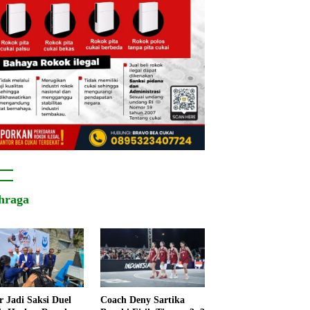
hraga
r Jadi Saksi Duel
Coach Deny Sartika