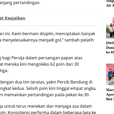
Seng
anjang pertandingan.
Air A
at Keajaiban
ri ini. Kami bermain disiplin, menciptakan banyak
sa menyelesaikannya menjadi gol,” tambah pelatih
DWP 
Dono
ke-8
 bagi Persija dalam persaingan papan atas
 mereka kini mengoleksi 62 poin dari 30
iga.
dengan dua tim teratas, yakni Persib Bandung di
gkat kedua. Selisih poin kini tinggal empat angka,
Marc
um memainkan pertandingan pada pekan ke-30.
Apre
Besi
sija untuk terus menekan dan menjaga asa dalam
sim. Konsistensi performa dalam beberapa laga ke