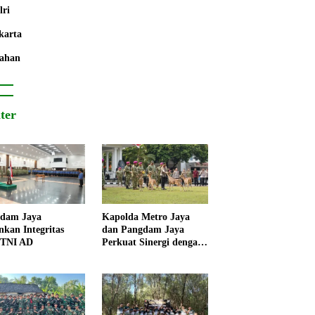
lri
karta
ahan
iter
dam Jaya
Kapolda Metro Jaya
nkan Integritas
dan Pangdam Jaya
 TNI AD
Perkuat Sinergi dengan
Korps Marinir