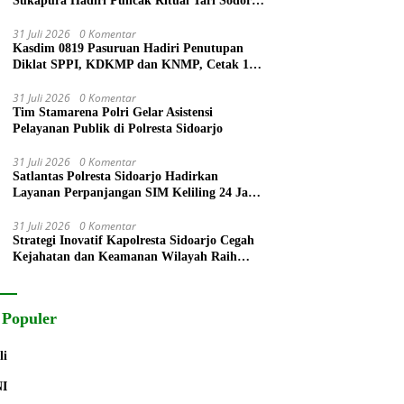
Sukapura Hadiri Puncak Ritual Tari Sodoran
Hari Raya Karo Suku Tengger di Bromo
31 Juli 2026
0 Komentar
Kasdim 0819 Pasuruan Hadiri Penutupan
Diklat SPPI, KDKMP dan KNMP, Cetak 172
Generasi Siap Mengabdi untuk Negeri
31 Juli 2026
0 Komentar
Tim Stamarena Polri Gelar Asistensi
Pelayanan Publik di Polresta Sidoarjo
31 Juli 2026
0 Komentar
Satlantas Polresta Sidoarjo Hadirkan
Layanan Perpanjangan SIM Keliling 24 Jam
Selama 17 Hari Non Stop
31 Juli 2026
0 Komentar
Strategi Inovatif Kapolresta Sidoarjo Cegah
Kejahatan dan Keamanan Wilayah Raih
Radar Surabaya Award
 Populer
li
NI