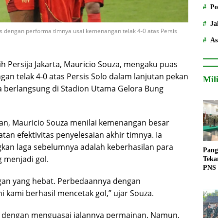
Po
Ja
as dengan performa timnya usai kemenangan telak 4-0 atas Persis
As
h Persija Jakarta, Mauricio Souza, mengaku puas
n telak 4-0 atas Persis Solo dalam lanjutan pekan
Mil
a berlangsung di Stadion Utama Gelora Bung
gan, Mauricio Souza menilai kemenangan besar
an efektivitas penyelesaian akhir timnya. Ia
kan laga sebelumnya adalah keberhasilan para
Pang
menjadi gol.
Teka
PNS
ngan yang hebat. Perbedaannya dengan
i kami berhasil mencetak gol,” ujar Souza.
nan dengan menguasai jalannya permainan. Namun,