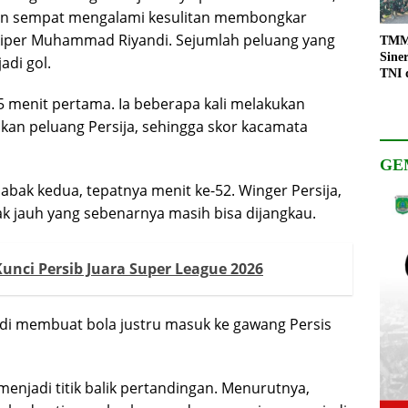
n sempat mengalami kesulitan membongkar
 kiper Muhammad Riyandi. Sejumlah peluang yang
TMMD
Sine
di gol.
TNI 
Keso
45 menit pertama. Ia beberapa kali melakukan
Pemb
an peluang Persija, sehingga skor kacamata
GE
bak kedua, tepatnya menit ke-52. Winger Persija,
k jauh yang sebenarnya masih bisa dijangkau.
nci Persib Juara Super League 2026
ndi membuat bola justru masuk ke gawang Persis
enjadi titik balik pertandingan. Menurutnya,