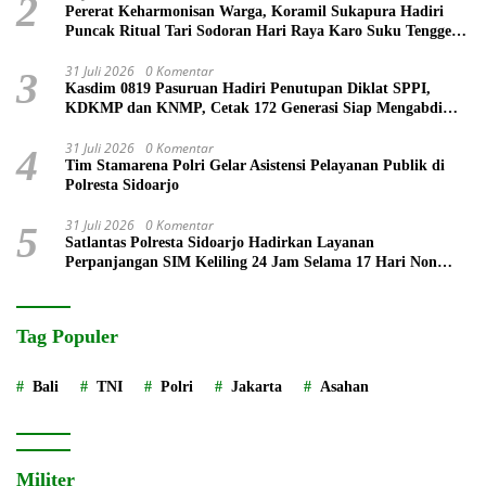
2
Pererat Keharmonisan Warga, Koramil Sukapura Hadiri
Puncak Ritual Tari Sodoran Hari Raya Karo Suku Tengger
di Bromo
31 Juli 2026
0 Komentar
3
Kasdim 0819 Pasuruan Hadiri Penutupan Diklat SPPI,
KDKMP dan KNMP, Cetak 172 Generasi Siap Mengabdi
untuk Negeri
31 Juli 2026
0 Komentar
4
Tim Stamarena Polri Gelar Asistensi Pelayanan Publik di
Polresta Sidoarjo
31 Juli 2026
0 Komentar
5
Satlantas Polresta Sidoarjo Hadirkan Layanan
Perpanjangan SIM Keliling 24 Jam Selama 17 Hari Non
Stop
Tag Populer
Bali
TNI
Polri
Jakarta
Asahan
Militer