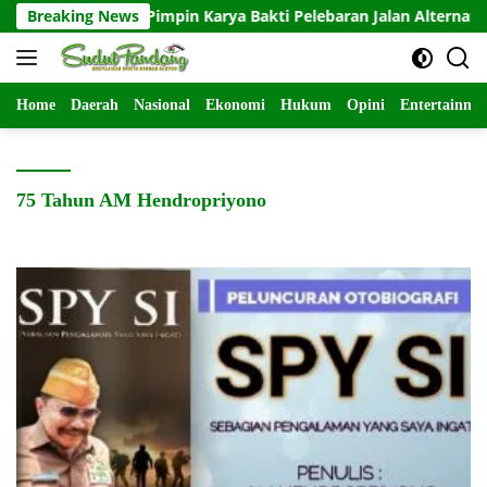
Langsung
19/26 Tosari Pimpin Karya Bakti Pelebaran Jalan Alternatif, W
Breaking News
ke
konten
Home
Daerah
Nasional
Ekonomi
Hukum
Opini
Entertainme
75 Tahun AM Hendropriyono