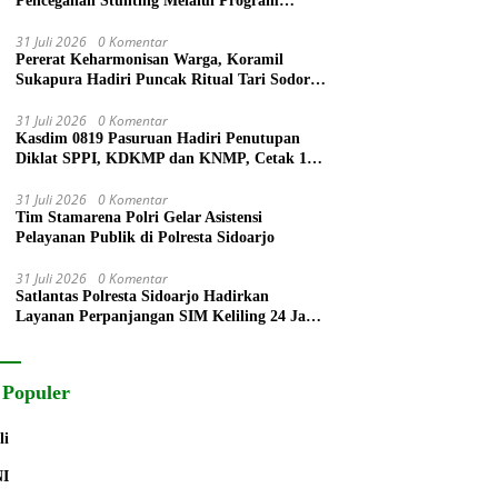
Pencegahan Stunting Melalui Program
PELITA 2026
31 Juli 2026
0 Komentar
Pererat Keharmonisan Warga, Koramil
Sukapura Hadiri Puncak Ritual Tari Sodoran
Hari Raya Karo Suku Tengger di Bromo
31 Juli 2026
0 Komentar
Kasdim 0819 Pasuruan Hadiri Penutupan
Diklat SPPI, KDKMP dan KNMP, Cetak 172
Generasi Siap Mengabdi untuk Negeri
31 Juli 2026
0 Komentar
Tim Stamarena Polri Gelar Asistensi
Pelayanan Publik di Polresta Sidoarjo
31 Juli 2026
0 Komentar
Satlantas Polresta Sidoarjo Hadirkan
Layanan Perpanjangan SIM Keliling 24 Jam
Selama 17 Hari Non Stop
 Populer
li
NI