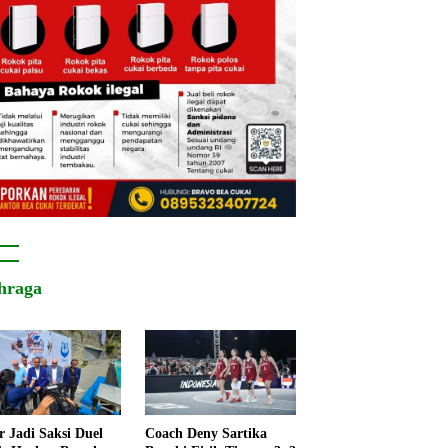
hraga
r Jadi Saksi Duel
Coach Deny Sartika