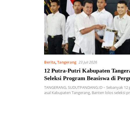
Berita
,
Tangerang
23 Juli 2026
12 Putra-Putri Kabupaten Tanger
Seleksi Program Beasiswa di Per
Tinggi Lingkup Kemenhub
TANGERANG, SUDUTPANDANG.ID – Sebanyak 12 pu
asal Kabupaten Tangerang, Banten lolos seleksi 