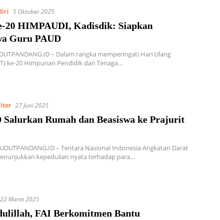
iri
5 Oktober 2025
-20 HIMPAUDI, Kadisdik: Siapkan
wa Guru PAUD
UDUTPANDANG.ID – Dalam rangka memperingati Hari Ulang
T) ke-20 Himpunan Pendidik dan Tenaga…
iter
27 Juni 2025
 Salurkan Rumah dan Beasiswa ke Prajurit
SUDUTPANDANG.ID – Tentara Nasional Indonesia Angkatan Darat
menunjukkan kepedulian nyata terhadap para…
22 Maret 2025
ulillah, FAI Berkomitmen Bantu