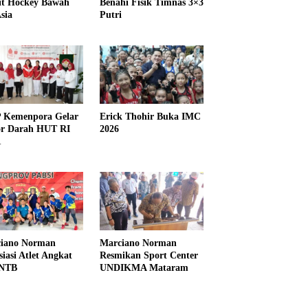
it Hockey Bawah
Benahi Fisik Timnas 3×3
sia
Putri
Kemenpora Gelar
Erick Thohir Buka IMC
r Darah HUT RI
2026
1
iano Norman
Marciano Norman
siasi Atlet Angkat
Resmikan Sport Center
 NTB
UNDIKMA Mataram