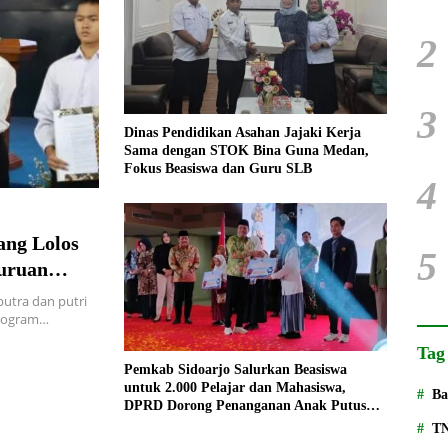
2
3
Dinas Pendidikan Asahan Jajaki Kerja
Sama dengan STOK Bina Guna Medan,
Fokus Beasiswa dan Guru SLB
4
ang Lolos
5
guruan
tra dan putri
program…
Tag
Pemkab Sidoarjo Salurkan Beasiswa
untuk 2.000 Pelajar dan Mahasiswa,
Ba
DPRD Dorong Penanganan Anak Putus
Sekolah
T