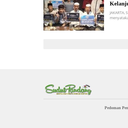
Kelanj
JAKARTA, 
menyataka
Pedoman Pem