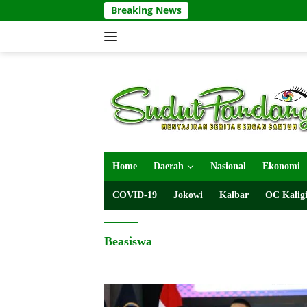
Langsung
Breaking News
ke
konten
Home
Daerah
Nasional
Ekonomi
COVID-19
Jokowi
Kalbar
OC Kaligi
Beasiswa