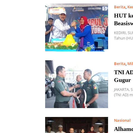
Berita
,
Ked
HUT ke
Beasis
KEDIRI, S
Tahun (HU
Berita
,
Mil
TNI AD
Gugur
JAKARTA, 
(TNI AD) 
Nasional
Alhamd