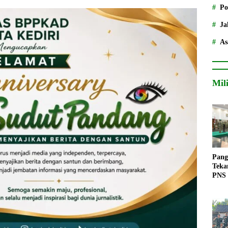
Po
Ja
As
Mil
Pang
Teka
PNS