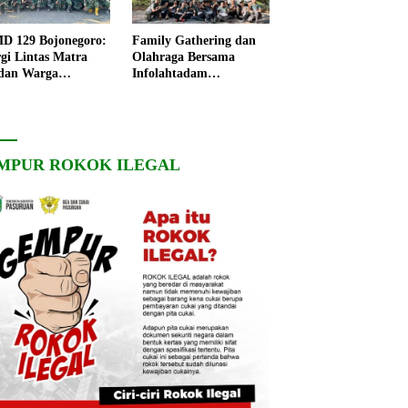
 129 Bojonegoro:
Family Gathering dan
rgi Lintas Matra
Olahraga Bersama
dan Warga
Infolahtadam
ngo, Percepat
V/Brawijaya Pererat
angunan Desa
Soliditas dan
Kebersamaan
MPUR ROKOK ILEGAL