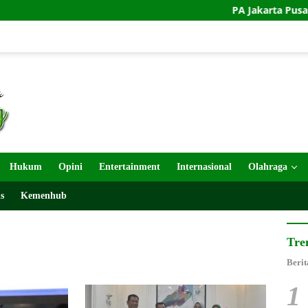
PA Jakarta Pusat dan KJRI Joh
Hukum
Opini
Entertainment
Internasional
Olahraga
s
Kemenhub
Tre
Berit
1