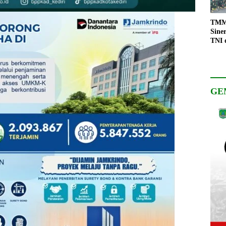
TMMD
Sine
TNI 
Keso
Pemb
GE