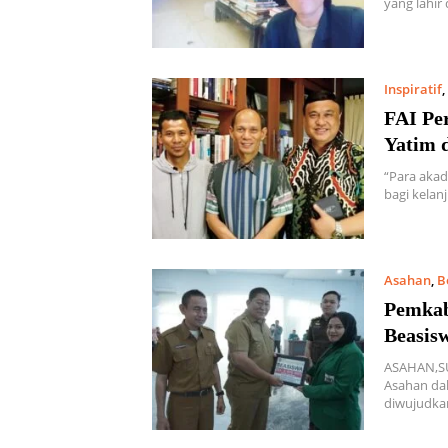
yang lahir 
Inspiratif
,
FAI Pe
Yatim 
“Para akad
bagi kelan
Asahan
,
B
Pemkab
Beasis
ASAHAN,S
Asahan da
diwujudk