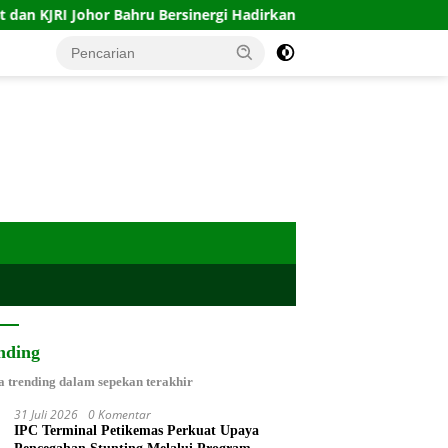
or Bahru Bersinergi Hadirkan Layanan Isbat Nikah bagi WNI di Ma
nding
a trending dalam sepekan terakhir
31 Juli 2026
0 Komentar
IPC Terminal Petikemas Perkuat Upaya