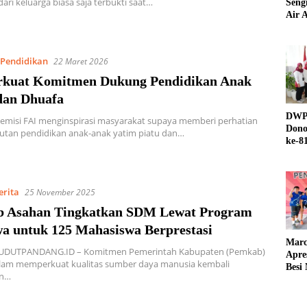
dari keluarga biasa saja terbukti saat…
Seng
Air A
Pendidikan
22 Maret 2026
rkuat Komitmen Dukung Pendidikan Anak
dan Dhuafa
DWP 
emisi FAI menginspirasi masyarakat supaya memberi perhatian
Dono
jutan pendidikan anak-anak yatim piatu dan…
ke-8
erita
25 November 2025
 Asahan Tingkatkan SDM Lewat Program
wa untuk 125 Mahasiswa Berprestasi
Marc
UDUTPANDANG.ID – Komitmen Pemerintah Kabupaten (Pemkab)
Apre
lam memperkuat kualitas sumber daya manusia kembali
Besi
an…