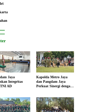
lri
karta
ahan
iter
dam Jaya
Kapolda Metro Jaya
nkan Integritas
dan Pangdam Jaya
 TNI AD
Perkuat Sinergi dengan
Korps Marinir