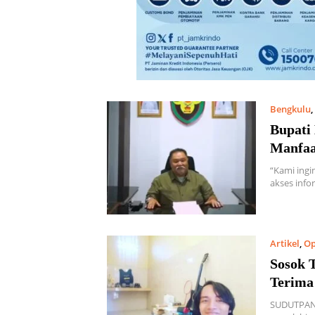
Bengkulu
,
Bupati
Manfaa
“Kami ingi
akses info
Artikel
,
Op
Sosok T
Terima
SUDUTPAND