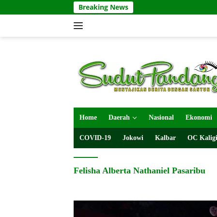
Langsung
Breaking News
ke
konten
Home
Daerah
Nasional
Ekonomi
COVID-19
Jokowi
Kalbar
OC Kaligi
Felisha Alberta Nathaniel Pasaribu