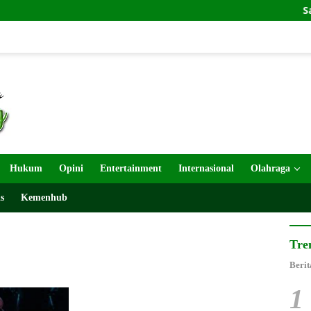
Sahabat
Hukum
Opini
Entertainment
Internasional
Olahraga
s
Kemenhub
Tre
Berit
1