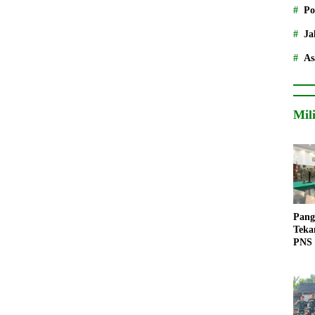
Po
Ja
As
Mil
Pang
Teka
PNS