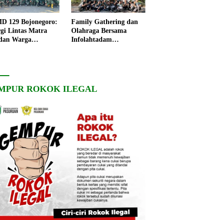
 129 Bojonegoro:
Family Gathering dan
rgi Lintas Matra
Olahraga Bersama
dan Warga
Infolahtadam
ngo, Percepat
V/Brawijaya Pererat
angunan Desa
Soliditas dan
Kebersamaan
MPUR ROKOK ILEGAL