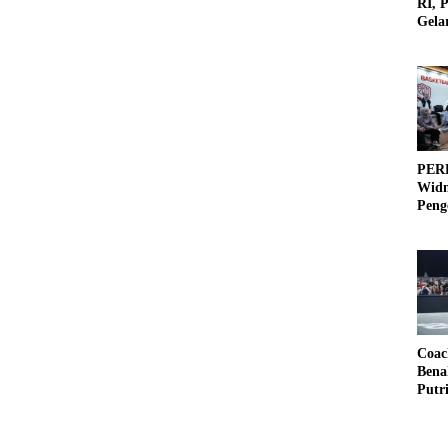
RI, 
Gela
Olah
PERB
Widm
Peng
3×3
Coac
Bena
Putr