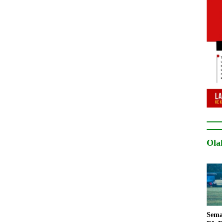
Ola
Sema