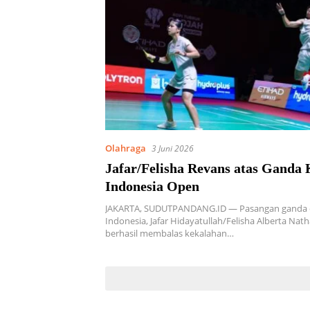
Olahraga
3 Juni 2026
Jafar/Felisha Revans atas Ganda 
Indonesia Open
JAKARTA, SUDUTPANDANG.ID — Pasangan ganda
Indonesia, Jafar Hidayatullah/Felisha Alberta Nath
berhasil membalas kekalahan…