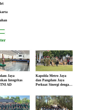
lri
karta
ahan
iter
dam Jaya
Kapolda Metro Jaya
nkan Integritas
dan Pangdam Jaya
 TNI AD
Perkuat Sinergi dengan
Korps Marinir