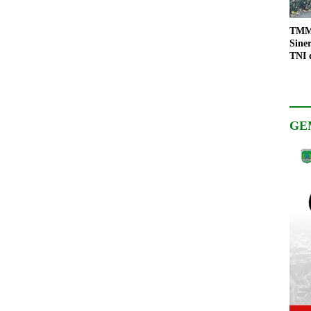
TMMD
Sine
TNI 
Keso
Pemb
GE