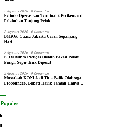
Jeruk
2 Agustus 2026
0 Komentar
Pelindo Operasikan Terminal 2 Petikemas di
Pelabuhan Tanjung Priok
2 Agustus 2026
0 Komentar
BMKG: Cuaca Jakarta Cerah Sepanjang
Hari
2 Agustus 2026
0 Komentar
KDM Minta Petugas Dishub Bekasi Pelaku
Pungli Sopir Truk Dipecat
2 Agustus 2026
0 Komentar
Musorkab KONI Jadi Titik Balik Olahraga
Probolinggo, Bupati Haris: Jangan Hanya
Ganti Ketua, Tapi Bangun Prestasi
 Populer
li
NI