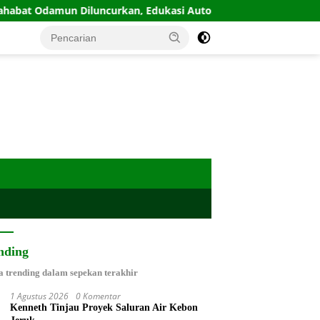
 Odamun Diluncurkan, Edukasi Autoimun Diperkuat
IPW
nding
a trending dalam sepekan terakhir
1 Agustus 2026
0 Komentar
Kenneth Tinjau Proyek Saluran Air Kebon