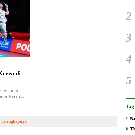
2
3
4
Korea di
5
 campuran
aniel Pasaribu,
Tag
Ba
Selengkapnya
T