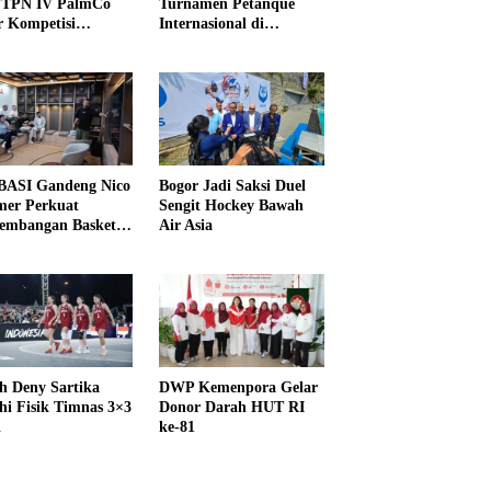
PTPN IV PalmCo
Turnamen Petanque
r Kompetisi
Internasional di
raga
UNDIKMA
ASI Gandeng Nico
Bogor Jadi Saksi Duel
er Perkuat
Sengit Hockey Bawah
embangan Basket
Air Asia
h Deny Sartika
DWP Kemenpora Gelar
hi Fisik Timnas 3×3
Donor Darah HUT RI
i
ke-81