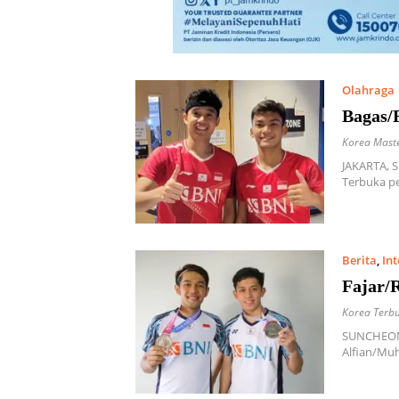
Olahraga
Bagas/
Korea Mast
JAKARTA, S
Terbuka pe
Berita
,
In
Fajar/
Korea Terb
SUNCHEON,
Alfian/Mu