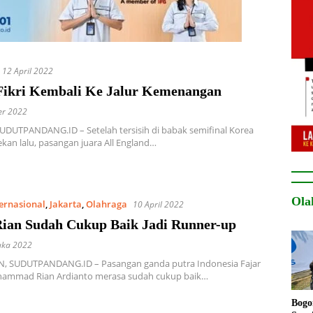
12 April 2022
Fikri Kembali Ke Jalur Kemenangan
er 2022
UDUTPANDANG.ID – Setelah tersisih di babak semifinal Korea
kan lalu, pasangan juara All England…
Ola
ternasional
,
Jakarta
,
Olahraga
10 April 2022
Rian Sudah Cukup Baik Jadi Runner-up
uka 2022
 SUDUTPANDANG.ID – Pasangan ganda putra Indonesia Fajar
hammad Rian Ardianto merasa sudah cukup baik…
Bogo