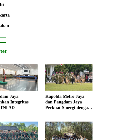
lri
karta
ahan
iter
dam Jaya
Kapolda Metro Jaya
nkan Integritas
dan Pangdam Jaya
 TNI AD
Perkuat Sinergi dengan
Korps Marinir