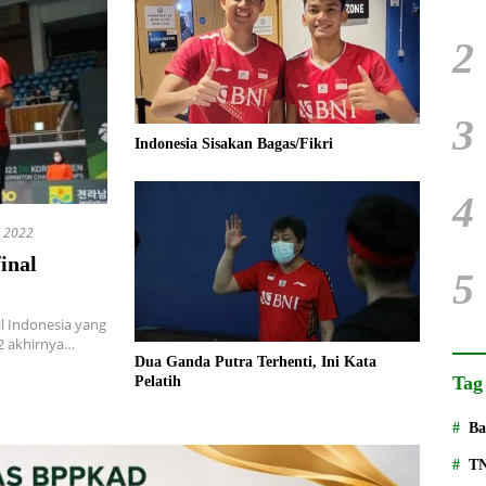
2
3
Indonesia Sisakan Bagas/Fikri
4
l 2022
inal
5
 Indonesia yang
22 akhirnya…
Dua Ganda Putra Terhenti, Ini Kata
Tag
Pelatih
Ba
T