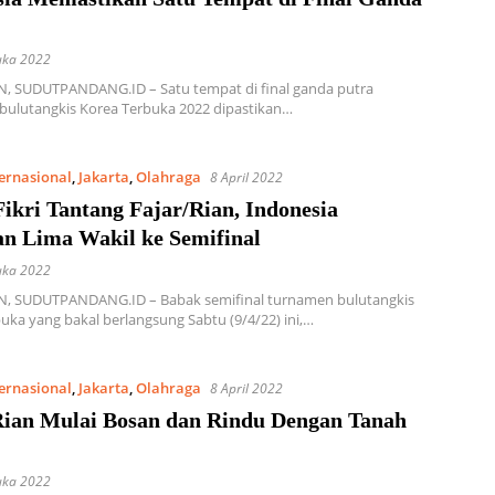
uka 2022
 SUDUTPANDANG.ID – Satu tempat di final ganda putra
bulutangkis Korea Terbuka 2022 dipastikan…
ternasional
,
Jakarta
,
Olahraga
8 April 2022
ikri Tantang Fajar/Rian, Indonesia
an Lima Wakil ke Semifinal
uka 2022
 SUDUTPANDANG.ID – Babak semifinal turnamen bulutangkis
uka yang bakal berlangsung Sabtu (9/4/22) ini,…
ternasional
,
Jakarta
,
Olahraga
8 April 2022
Rian Mulai Bosan dan Rindu Dengan Tanah
uka 2022