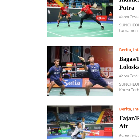
Putra
Korea Terb
SUNCHEON,
turnamen 
Berita
,
In
Bagas/F
Lolosk
Korea Terb
SUNCHEON,
Korea Terb
Berita
,
In
Fajar/
Air
Korea Terb