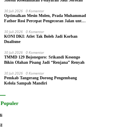
Sistem Keselamatan Pelayaran Jadi Sorotan
30 Juli 2026
0 Komentar
Optimalkan Mesin Molen, Prada Muhammad
Fathor Rosi Percepat Pengecoran Jalan untuk
Warga
30 Juli 2026
0 Komentar
KONI DKI: Atlet Tak Boleh Jadi Korban
Dualisme
30 Juli 2026
0 Komentar
TMMD 129 Bojonegoro: Srikandi Kesongo
Bikin Olahan Pisang Jadi “Renjana” Renyah
30 Juli 2026
0 Komentar
Pemkab Tangerang Dorong Pengembang
Kelola Sampah Mandiri
 Populer
li
NI