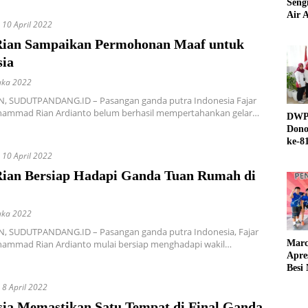
Seng
Air A
10 April 2022
Rian Sampaikan Permohonan Maaf untuk
sia
uka 2022
 SUDUTPANDANG.ID – Pasangan ganda putra Indonesia Fajar
hammad Rian Ardianto belum berhasil mempertahankan gelar…
DWP 
Dono
ke-8
10 April 2022
Rian Bersiap Hadapi Ganda Tuan Rumah di
uka 2022
 SUDUTPANDANG.ID – Pasangan ganda putra Indonesia, Fajar
Marc
hammad Rian Ardianto mulai bersiap menghadapi wakil…
Apre
Besi
8 April 2022
sia Memastikan Satu Tempat di Final Ganda