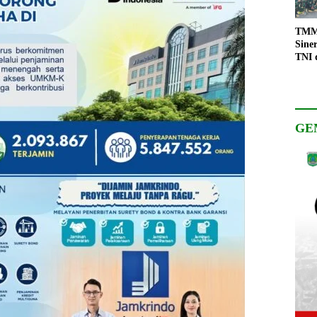
TMMD
Sine
TNI 
Keso
Pemb
GE