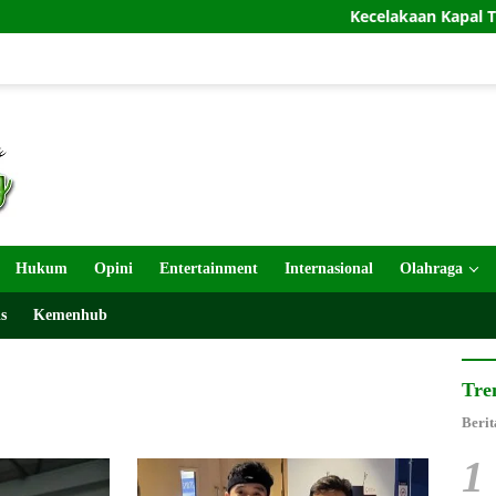
Kecelakaan Kapal Terus Berulang,
Hukum
Opini
Entertainment
Internasional
Olahraga
s
Kemenhub
Tre
Berit
1