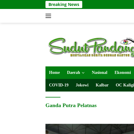
Langsung
Breaking News
ke
konten
Home
Daerah
Nasional
Ekonomi
COVID-19
Jokowi
Kalbar
OC Kaligi
Ganda Putra Pelatnas