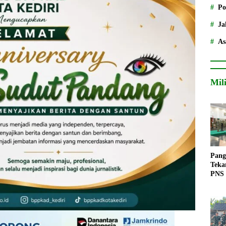
Po
Ja
As
Mil
Pang
Teka
PNS