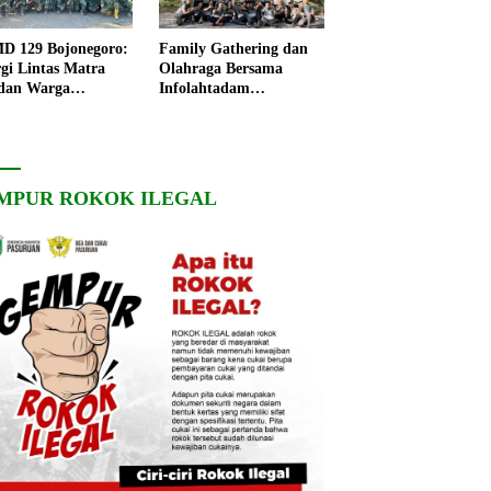
 129 Bojonegoro:
Family Gathering dan
rgi Lintas Matra
Olahraga Bersama
dan Warga
Infolahtadam
ngo, Percepat
V/Brawijaya Pererat
angunan Desa
Soliditas dan
Kebersamaan
MPUR ROKOK ILEGAL