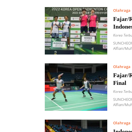
Olahraga
Fajar/
Indone
Korea Terb
SUNCHEON,
Alfian/Mu
Olahraga
Fajar/
Final
Korea Terb
SUNCHEON,
Alfian/Mu
Olahraga
Indone