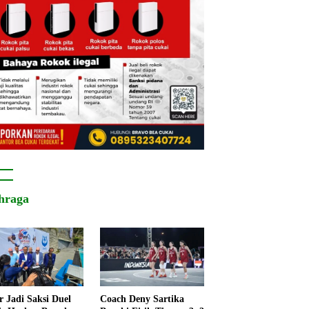
hraga
r Jadi Saksi Duel
Coach Deny Sartika