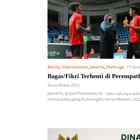
Berita
,
Internasional
,
Jakarta
,
Olahraga
15 Apri
Bagas/Fikri Terhenti di Perempatf
Korea Master 2022
JAKARTA, SUDUTPANDANG.ID – Satu-satunya wakil
tersisa pada ajang bulutangkis Korea Masters 20