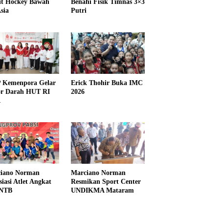
it Hockey Bawah
Benahi Fisik Timnas 3×3
sia
Putri
Kemenpora Gelar
Erick Thohir Buka IMC
r Darah HUT RI
2026
1
iano Norman
Marciano Norman
siasi Atlet Angkat
Resmikan Sport Center
 NTB
UNDIKMA Mataram