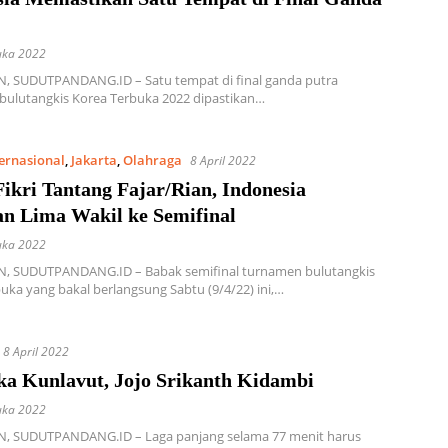
uka 2022
 SUDUTPANDANG.ID – Satu tempat di final ganda putra
bulutangkis Korea Terbuka 2022 dipastikan…
ternasional
,
Jakarta
,
Olahraga
8 April 2022
ikri Tantang Fajar/Rian, Indonesia
an Lima Wakil ke Semifinal
uka 2022
 SUDUTPANDANG.ID – Babak semifinal turnamen bulutangkis
uka yang bakal berlangsung Sabtu (9/4/22) ini,…
8 April 2022
ka Kunlavut, Jojo Srikanth Kidambi
uka 2022
 SUDUTPANDANG.ID – Laga panjang selama 77 menit harus