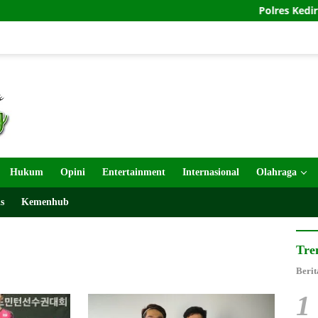
Polres Kediri Kota Taha
Hukum
Opini
Entertainment
Internasional
Olahraga
s
Kemenhub
Tre
Berit
1