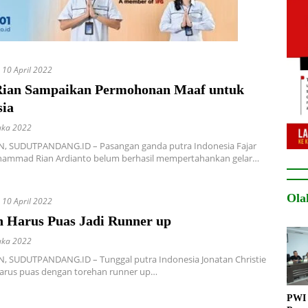
10 April 2022
Rian Sampaikan Permohonan Maaf untuk
sia
uka 2022
 SUDUTPANDANG.ID – Pasangan ganda putra Indonesia Fajar
hammad Rian Ardianto belum berhasil mempertahankan gelar…
Ola
10 April 2022
n Harus Puas Jadi Runner up
uka 2022
 SUDUTPANDANG.ID – Tunggal putra Indonesia Jonatan Christie
harus puas dengan torehan runner up…
PWI 