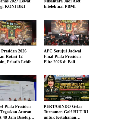
anas 2027 Lewat
Nusantara Jadi Aset
rgi KONI DKI
Intelektual PBMI
a Presiden 2026
AFC Setujui Jadwal
kan Rotasi 12
Final Piala Presiden
in, Pelatih Lebih
Elite 2026 di Bali
ibel
el Piala Presiden
PERTASINDO Gelar
 Tegaskan Aturan
Turnamen Golf HUT RI
t 48 Jam Disetujui
untuk Ketahanan
Kesehatan