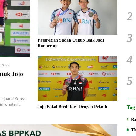
2
3
Fajar/Rian Sudah Cukup Baik Jadi
Runner-up
4
l 2022
tuk Jojo
5
njuarai Korea
an Jonatan…
Tag
Jojo Bakal Berdiskusi Dengan Pelatih
Ba
T