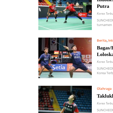
Putra
Korea Terb
SUNCHEON,
turnamen 
Berita
,
In
Bagas/F
Lolosk
Korea Terb
SUNCHEON,
Korea Terb
Olahraga
Takluk
Korea Terb
SUNCHEON,