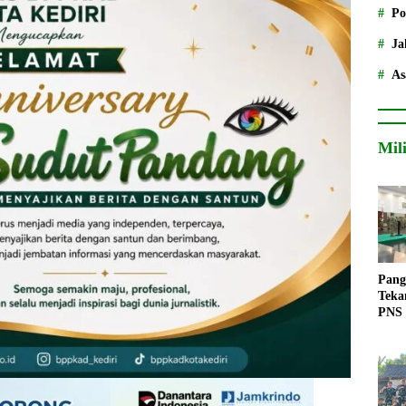
Po
Ja
As
Mil
Pang
Teka
PNS