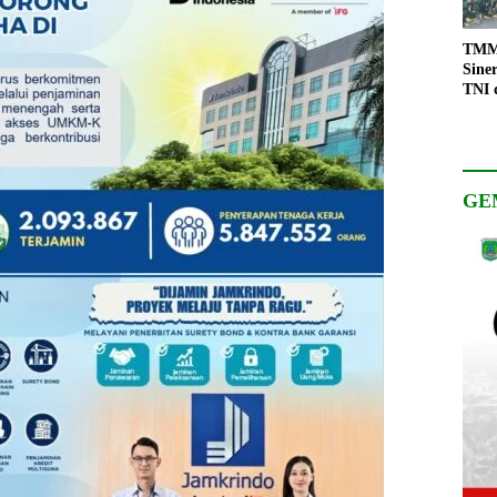
TMMD
Sine
TNI 
Keso
Pemb
GE