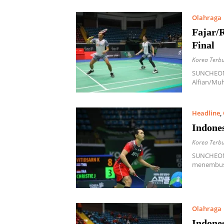
Olahraga
Fajar/
Final
Korea Terb
SUNCHEON,
Alfian/Mu
Headline
,
Indones
Korea Terb
SUNCHEON,
menembus 
Olahraga
Indone