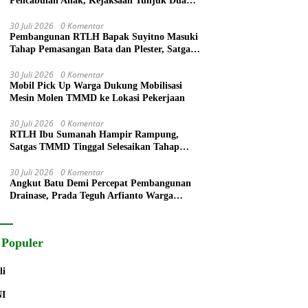
Pencabulan Anak, Kejaksaan Tunjuk Dua
Jaksa
30 Juli 2026
0 Komentar
Pembangunan RTLH Bapak Suyitno Masuki
Tahap Pemasangan Bata dan Plester, Satgas
TMMD Kejar Kualitas Hunian
30 Juli 2026
0 Komentar
Mobil Pick Up Warga Dukung Mobilisasi
Mesin Molen TMMD ke Lokasi Pekerjaan
30 Juli 2026
0 Komentar
RTLH Ibu Sumanah Hampir Rampung,
Satgas TMMD Tinggal Selesaikan Tahap
Finishing
30 Juli 2026
0 Komentar
Angkut Batu Demi Percepat Pembangunan
Drainase, Prada Teguh Arfianto Warga
Segera Rasakan Manfaatnya
 Populer
li
NI