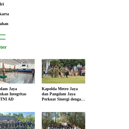
lri
karta
ahan
iter
dam Jaya
Kapolda Metro Jaya
nkan Integritas
dan Pangdam Jaya
 TNI AD
Perkuat Sinergi dengan
Korps Marinir