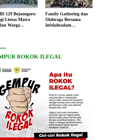
 129 Bojonegoro:
Family Gathering dan
rgi Lintas Matra
Olahraga Bersama
dan Warga
Infolahtadam
ngo, Percepat
V/Brawijaya Pererat
angunan Desa
Soliditas dan
Kebersamaan
MPUR ROKOK ILEGAL