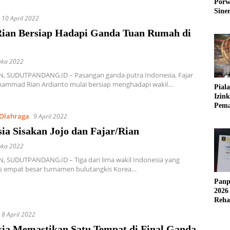
Porw
Sine
10 April 2022
Rian Bersiap Hadapi Ganda Tuan Rumah di
uka 2022
 SUDUTPANDANG.ID – Pasangan ganda putra Indonesia, Fajar
hammad Rian Ardianto mulai bersiap menghadapi wakil…
Pial
Izin
Pema
Fleks
Olahraga
9 April 2022
ia Sisakan Jojo dan Fajar/Rian
uka 2022
 SUDUTPANDANG.ID – Tiga dari lima wakil Indonesia yang
empat besar turnamen bulutangkis Korea…
Panp
2026
Reha
AFC
8 April 2022
sia Memastikan Satu Tempat di Final Ganda