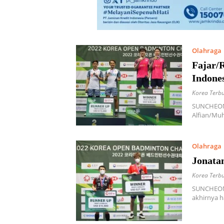
Olahraga
Fajar/
Indone
Korea Terb
SUNCHEON,
Alfian/Mu
Olahraga
Jonata
Korea Terb
SUNCHEON,
akhirnya 