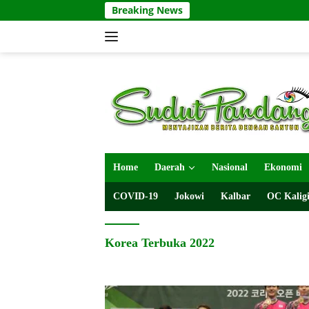
Langsung
Breaking News
ke
konten
Home
Daerah
Nasional
Ekonomi
COVID-19
Jokowi
Kalbar
OC Kaligi
Korea Terbuka 2022