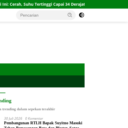
uhu Tertinggi Capai 34 Derajat Celsius
Ketum Asbanda Tek
nding
a trending dalam sepekan terakhir
30 Juli 2026
0 Komentar
Pembangunan RTLH Bapak Suyitno Masuki