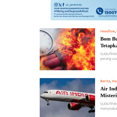
Headline
,
Bom Bu
Tetapk
SUDUTPAND
perang us
Berita
,
He
Air In
Misteri
SUDUTPANDA
menyisaka