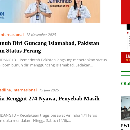
Internasional
12 November 2025
nuh Diri Guncang Islamabad, Pakistan
an Status Perang
ANG.ID – Pemerintah Pakistan langsung menetapkan status
ai bom bunuh diri mengguncang Islamabad. Ledakan…
Ola
adline
,
Internasional
15 Juni 2025
dia Renggut 274 Nyawa, Penyebab Masih
NG.ID – Kecelakaan tragis pesawat Air India 171 terus
n duka mendalam. Hingga Sabtu (14/6),…
PWI 