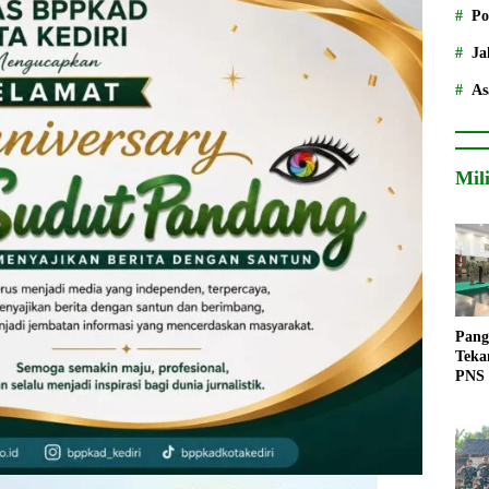
Po
Ja
As
Mil
Pang
Teka
PNS