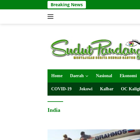
Langsung
Breaking News
ke
konten
Home
Daerah
Nasional
Ekonomi
COVID-19
Jokowi
Kalbar
OC Kaligi
India