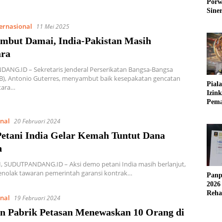
Porw
Sine
ternasional
11 Mei 2025
mbut Damai, India-Pakistan Masih
ra
ANG.ID – Sekretaris Jenderal Perserikatan Bangsa-Bangsa
B), Antonio Guterres, menyambut baik kesepakatan gencatan
Pial
tara…
Izin
Pema
Fleks
onal
20 Februari 2024
etani India Gelar Kemah Tuntut Dana
n
 SUDUTPANDANG.ID – Aksi demo petani India masih berlanjut,
nolak tawaran pemerintah garansi kontrak…
Panp
2026
Reha
onal
19 Februari 2024
AFC
n Pabrik Petasan Menewaskan 10 Orang di