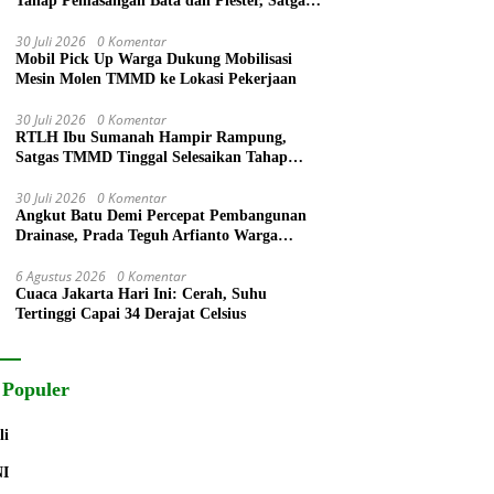
Tahap Pemasangan Bata dan Plester, Satgas
TMMD Kejar Kualitas Hunian
30 Juli 2026
0 Komentar
Mobil Pick Up Warga Dukung Mobilisasi
Mesin Molen TMMD ke Lokasi Pekerjaan
30 Juli 2026
0 Komentar
RTLH Ibu Sumanah Hampir Rampung,
Satgas TMMD Tinggal Selesaikan Tahap
Finishing
30 Juli 2026
0 Komentar
Angkut Batu Demi Percepat Pembangunan
Drainase, Prada Teguh Arfianto Warga
Segera Rasakan Manfaatnya
6 Agustus 2026
0 Komentar
Cuaca Jakarta Hari Ini: Cerah, Suhu
Tertinggi Capai 34 Derajat Celsius
 Populer
li
NI