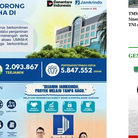
TMMD
Sine
TNI 
Keso
Pemb
GE