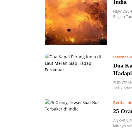
India
NEW DELHI
Bagian Tam
Internasi
Dua Ka
Hadapi
SUDUTPAND
Teluk Aden
Berita
,
In
25 Ora
ANKARA, S
lainnya te