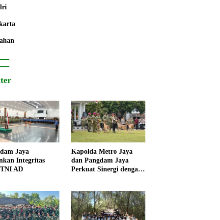
lri
karta
ahan
iter
dam Jaya
Kapolda Metro Jaya
nkan Integritas
dan Pangdam Jaya
 TNI AD
Perkuat Sinergi dengan
Korps Marinir