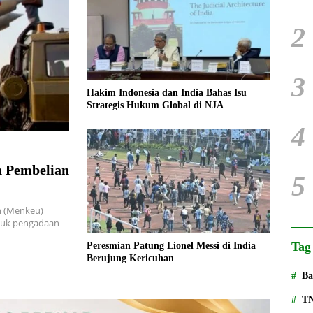
2
3
Hakim Indonesia dan India Bahas Isu
Strategis Hukum Global di NJA
4
n Pembelian
5
n (Menkeu)
tuk pengadaan
Tag
Peresmian Patung Lionel Messi di India
Berujung Kericuhan
Ba
T