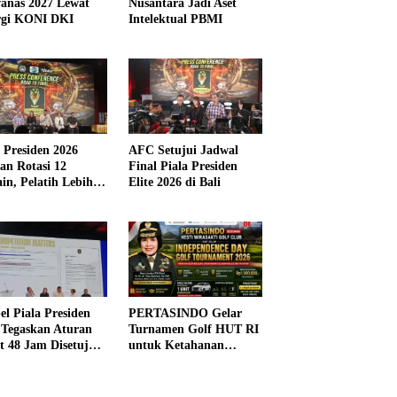
anas 2027 Lewat
Nusantara Jadi Aset
rgi KONI DKI
Intelektual PBMI
a Presiden 2026
AFC Setujui Jadwal
kan Rotasi 12
Final Piala Presiden
in, Pelatih Lebih
Elite 2026 di Bali
ibel
el Piala Presiden
PERTASINDO Gelar
 Tegaskan Aturan
Turnamen Golf HUT RI
t 48 Jam Disetujui
untuk Ketahanan
Kesehatan