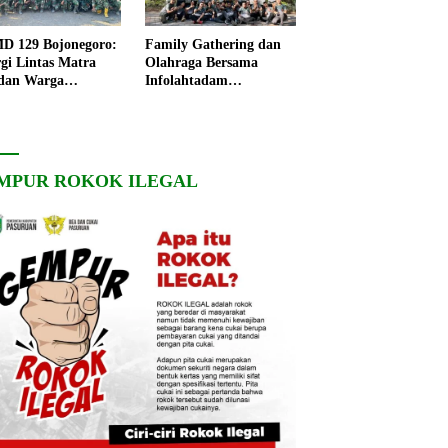
 129 Bojonegoro:
Family Gathering dan
rgi Lintas Matra
Olahraga Bersama
dan Warga
Infolahtadam
ngo, Percepat
V/Brawijaya Pererat
angunan Desa
Soliditas dan
Kebersamaan
MPUR ROKOK ILEGAL