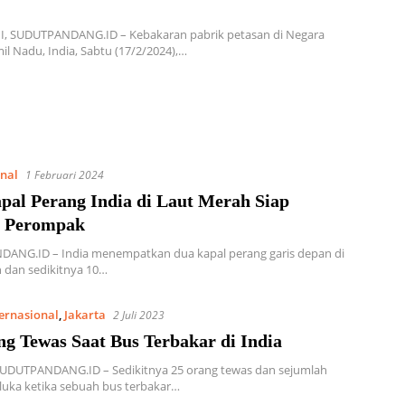
, SUDUTPANDANG.ID – Kebakaran pabrik petasan di Negara
il Nadu, India, Sabtu (17/2/2024),…
onal
1 Februari 2024
pal Perang India di Laut Merah Siap
 Perompak
ANG.ID – India menempatkan dua kapal perang garis depan di
 dan sedikitnya 10…
ternasional
,
Jakarta
2 Juli 2023
ng Tewas Saat Bus Terbakar di India
UDUTPANDANG.ID – Sedikitnya 25 orang tewas dan sejumlah
rluka ketika sebuah bus terbakar…