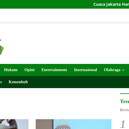
Cuaca Jakarta Hari Ini: Cerah, S
Hukum
Opini
Entertainment
Internasional
Olahraga
s
Kemenhub
Tre
Berit
1