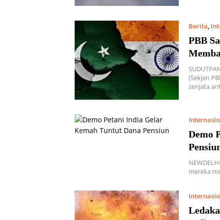
Berita
,
In
PBB Sa
Memba
SUDUTPAND
(Sekjen PB
senjata an
Internasi
Demo P
Pensiu
NEWDELHI,
mereka me
Internasi
Ledaka