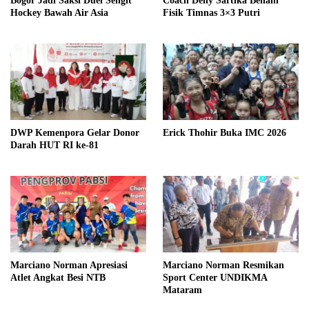
Bogor Jadi Saksi Duel Sengit
Coach Deny Sartika Benahi
Hockey Bawah Air Asia
Fisik Timnas 3×3 Putri
DWP Kemenpora Gelar Donor
Erick Thohir Buka IMC 2026
Darah HUT RI ke-81
Marciano Norman Apresiasi
Marciano Norman Resmikan
Atlet Angkat Besi NTB
Sport Center UNDIKMA
Mataram