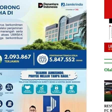
Ola
RESM
FC R