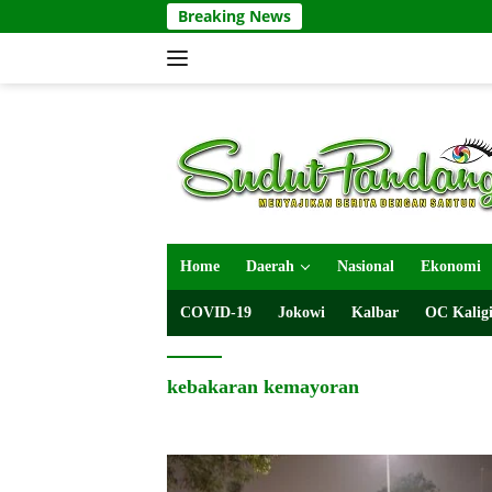
Langsung
Breaking News
ke
konten
Home
Daerah
Nasional
Ekonomi
COVID-19
Jokowi
Kalbar
OC Kaligi
kebakaran kemayoran