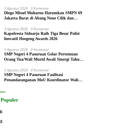
3 Agustus 2026
0 Komentar
Diego Missel Muharno Harumkan SMPN 69
Jakarta Barat di Abang None Cilik dan
Remaja Kencur 2026
3 Agustus 2026
0 Komentar
Kapolresta Sidoarjo Raih Tiga Besar Polisi
Inovatif Hoegeng Awards 2026
3 Agustus 2026
0 Komentar
SMP Negeri 4 Pasuruan Gelar Pertemuan
Orang Tua/Wali Murid Awali Sinergi Tahun
Pelajaran 2026/2027
3 Agustus 2026
0 Komentar
SMP Negeri 4 Pasuruan Fasilitasi
Penandatanganan MoU Koordinator Wali
Murid dengan Komite Sekolah
 Populer
li
NI