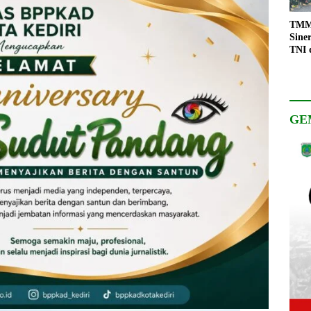
TMMD
Sine
TNI 
Keso
Pemb
GE