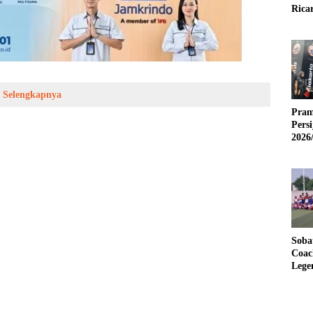
Rica
Selengkapnya
Pram
Pers
2026
Soba
Coac
Lege