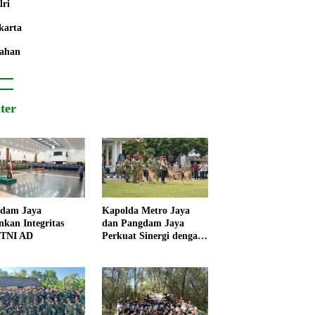
lri
karta
ahan
iter
dam Jaya
Kapolda Metro Jaya
nkan Integritas
dan Pangdam Jaya
 TNI AD
Perkuat Sinergi dengan
Korps Marinir