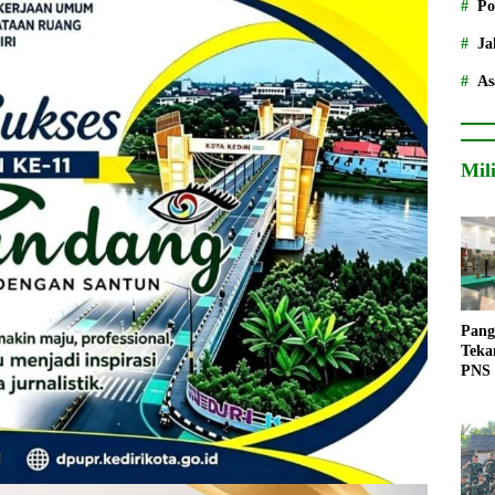
Po
Ja
As
Mil
Pang
Teka
PNS