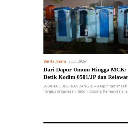
Berita
,
Kesra
3 Juni 2026
Dari Dapur Umum Hingga MCK: 
Detik Kodim 0501/JP dan Relawan
Tengah Musibah Kemayoran
JAKARTA, SUDUTPANDANG.ID – Asap hitam masih
hangus di kawasan Kebon Kosong, Kemayoran, Ja