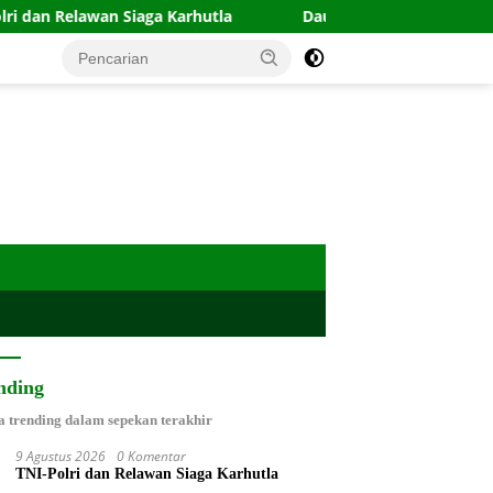
awan Siaga Karhutla
Daus Mini Laporkan Akun Medsos Soa
nding
a trending dalam sepekan terakhir
9 Agustus 2026
0 Komentar
TNI-Polri dan Relawan Siaga Karhutla