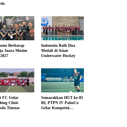
rdo
ono Berharap
Indonesia Raih Dua
ija Juara Musim
Medali di Asian
/2027
Underwater Hockey
t FC Gelar
Semarakkan HUT ke-81
hing Clinic
RI, PTPN IV PalmCo
nda Timnas
Gelar Kompetisi
Olahraga