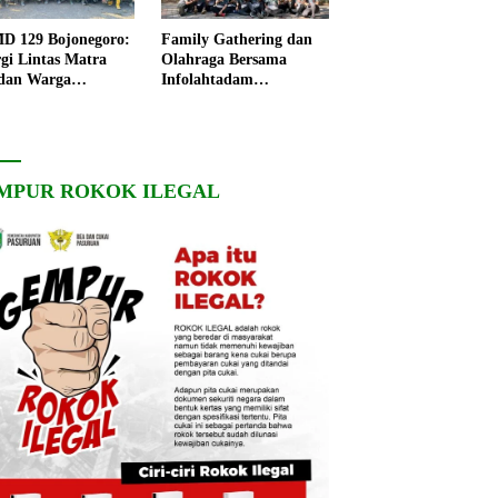
 129 Bojonegoro:
Family Gathering dan
rgi Lintas Matra
Olahraga Bersama
dan Warga
Infolahtadam
ngo, Percepat
V/Brawijaya Pererat
angunan Desa
Soliditas dan
Kebersamaan
MPUR ROKOK ILEGAL