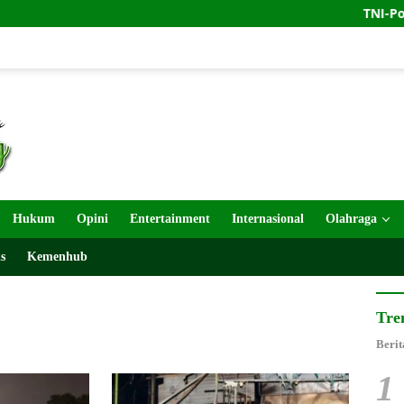
TNI-Polri dan Rel
Hukum
Opini
Entertainment
Internasional
Olahraga
s
Kemenhub
Tre
Berit
1