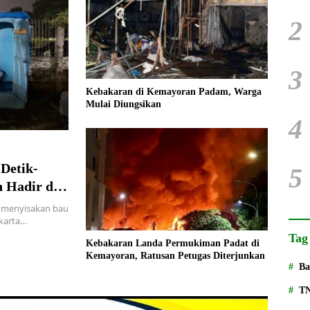
2
3
Kebakaran di Kemayoran Padam, Warga
Mulai Diungsikan
4
Detik-
5
 Hadir di
 menyisakan bau
karta…
Tag
Kebakaran Landa Permukiman Padat di
Kemayoran, Ratusan Petugas Diterjunkan
Ba
T