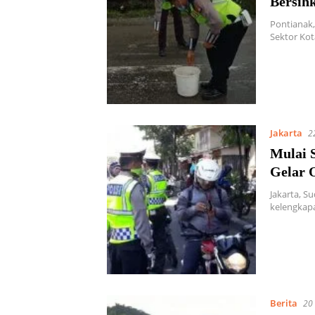
Bersih
Pontianak,
Sektor Kot
Jakarta
2
Mulai 
Gelar 
Jakarta, S
kelengkap
Berita
20