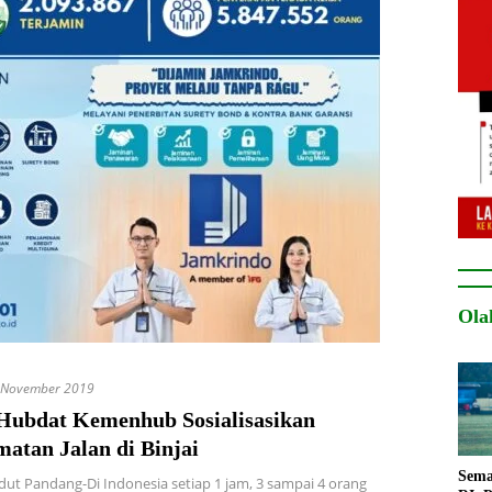
Ola
 November 2019
 Hubdat Kemenhub Sosialisasikan
atan Jalan di Binjai
Sema
udut Pandang-Di Indonesia setiap 1 jam, 3 sampai 4 orang