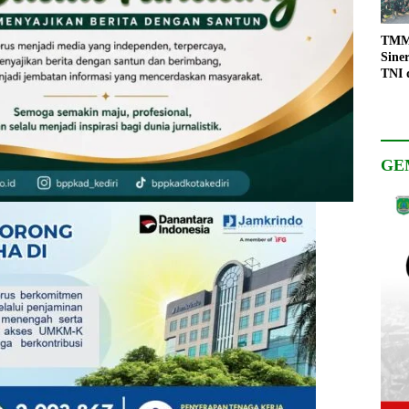
TMMD
Sine
TNI 
Keso
Pemb
GE