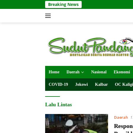
Langsung
Breaking News
ke
konten
Home
Daerah
Nasional
Ekonomi
COVID-19
Jokowi
Kalbar
OC Kaligi
Lalu Lintas
Daerah
1
Respon