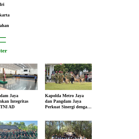
lri
karta
ahan
iter
dam Jaya
Kapolda Metro Jaya
nkan Integritas
dan Pangdam Jaya
 TNI AD
Perkuat Sinergi dengan
Korps Marinir