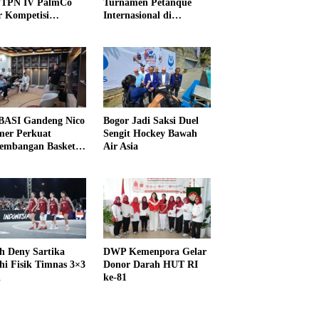
PTPN IV PalmCo
Turnamen Petanque
r Kompetisi
Internasional di
raga
UNDIKMA
ASI Gandeng Nico
Bogor Jadi Saksi Duel
er Perkuat
Sengit Hockey Bawah
embangan Basket
Air Asia
h Deny Sartika
DWP Kemenpora Gelar
hi Fisik Timnas 3×3
Donor Darah HUT RI
i
ke-81