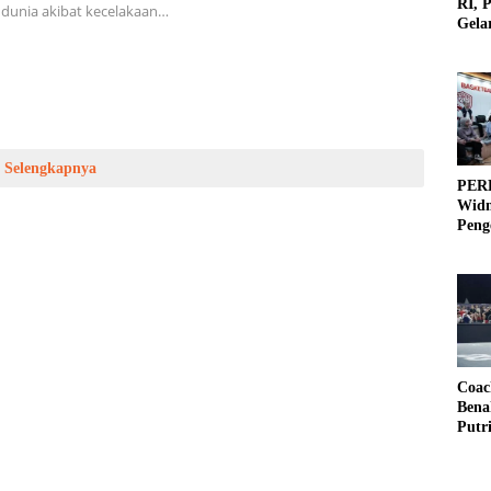
RI, 
dunia akibat kecelakaan…
Gela
Olah
Selengkapnya
PERB
Widm
Peng
3×3
Coac
Bena
Putr