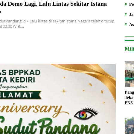
a Demo Lagi, Lalu Lintas Sekitar Istana
Po
p
Ja
dutPandang.id – Lalu lintas di sekitar Istana Negara telah ditutup
As
l 22.00 WIB….
Mil
Pang
Teka
PNS