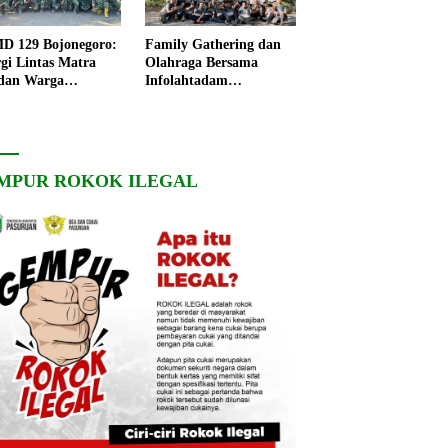
 129 Bojonegoro:
Family Gathering dan
rgi Lintas Matra
Olahraga Bersama
dan Warga
Infolahtadam
ngo, Percepat
V/Brawijaya Pererat
angunan Desa
Soliditas dan
Kebersamaan
MPUR ROKOK ILEGAL