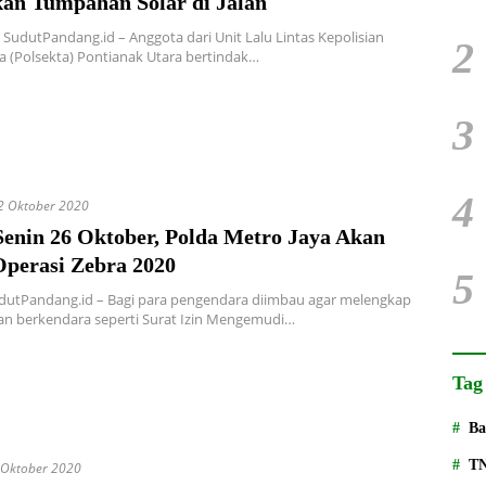
kan Tumpahan Solar di Jalan
 SudutPandang.id – Anggota dari Unit Lalu Lintas Kepolisian
2
a (Polsekta) Pontianak Utara bertindak…
3
4
2 Oktober 2020
Senin 26 Oktober, Polda Metro Jaya Akan
Operasi Zebra 2020
5
udutPandang.id – Bagi para pengendara diimbau agar melengkap
an berkendara seperti Surat Izin Mengemudi…
Tag
Ba
T
 Oktober 2020