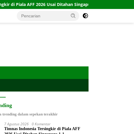
a AFF 2026 Usai Ditahan Singapura 1-1
10 Kartu Legacy 1
nding
a trending dalam sepekan terakhir
7 Agustus 2026
0 Komentar
Timnas Indonesia Tersingkir di Piala AFF