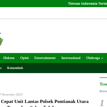
Timnas Indonesia Tersingkir di Pial
Hukum
Opini
Entertainment
Internasional
Olahraga
s
Kemenhub
Tre
Berit
7 November 2020
1
 Cepat Unit Lantas Polsek Pontianak Utara