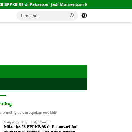
i Pakansari Jadi Momentum Memperkuat Persaudaraan
K
nding
a trending dalam sepekan terakhir
9 Agustus 2026
0 Komentar
Milad ke-28 BPPKB 98 di Pakansari Jadi