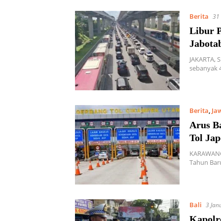
Berita
31
Libur 
Jabota
JAKARTA, 
sebanyak 
Berita
,
Ja
Arus Ba
Tol Ja
KARAWANG, 
Tahun Bar
Bali
3 Jan
Kapolr