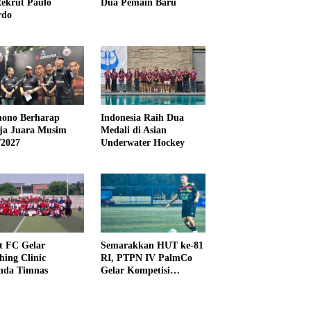
ekrut Paulo
Dua Pemain Baru
rdo
ono Berharap
Indonesia Raih Dua
ija Juara Musim
Medali di Asian
/2027
Underwater Hockey
t FC Gelar
Semarakkan HUT ke-81
hing Clinic
RI, PTPN IV PalmCo
nda Timnas
Gelar Kompetisi
Olahraga