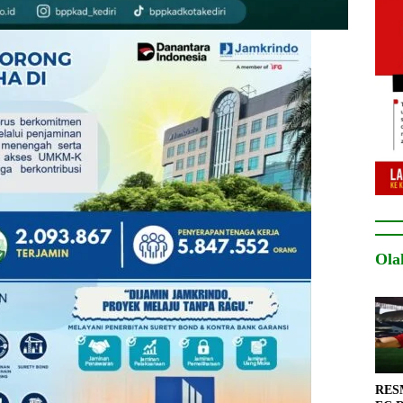
Ola
RESM