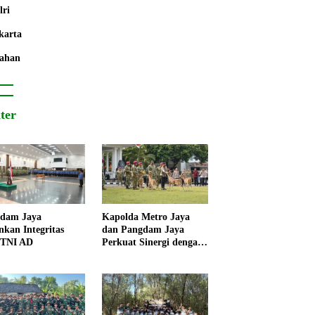
lri
karta
ahan
iter
dam Jaya
Kapolda Metro Jaya
nkan Integritas
dan Pangdam Jaya
 TNI AD
Perkuat Sinergi dengan
Korps Marinir