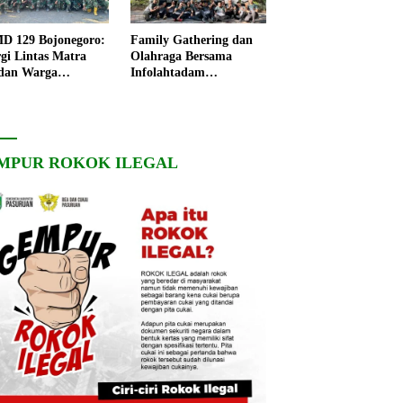
 129 Bojonegoro:
Family Gathering dan
rgi Lintas Matra
Olahraga Bersama
dan Warga
Infolahtadam
ngo, Percepat
V/Brawijaya Pererat
angunan Desa
Soliditas dan
Kebersamaan
MPUR ROKOK ILEGAL