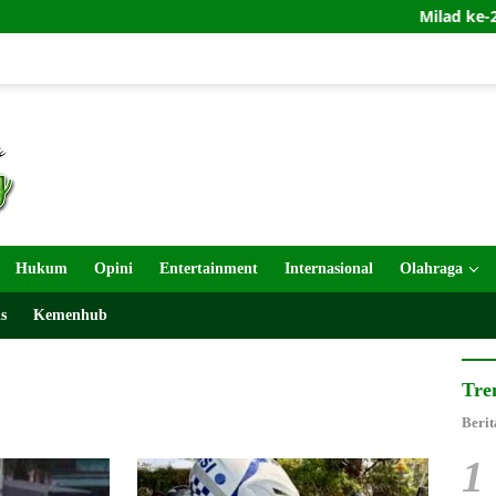
Milad ke-28 BPPKB 98 d
Hukum
Opini
Entertainment
Internasional
Olahraga
s
Kemenhub
Tre
Berit
1