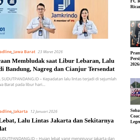
FC R
Rica
adline
,
Jawa Barat
23 Maret 2026
Pram
Pers
aan Membludak saat Libur Lebaran, Lalu
2026
 di Bandung, Nagreg dan Cianjur Tersendat
SUDUTPANDANG.ID – Kepadatan lalu lintas terjadi di sejumlah
wa Barat pada libur hari…
Soba
adline
,
Jakarta
12 Januari 2026
Coac
ebat, Lalu Lintas Jakarta dan Sekitarnya
Lege
dat
SUDUTPANDANG.ID – Hujan lebat yang mengguyur Jakarta dan