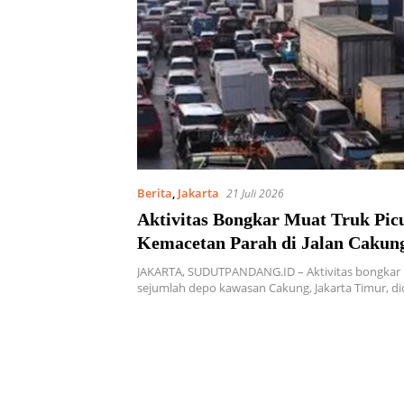
Berita
,
Jakarta
21 Juli 2026
Aktivitas Bongkar Muat Truk Pic
Kemacetan Parah di Jalan Cakung
JAKARTA, SUDUTPANDANG.ID – Aktivitas bongkar 
sejumlah depo kawasan Cakung, Jakarta Timur, d