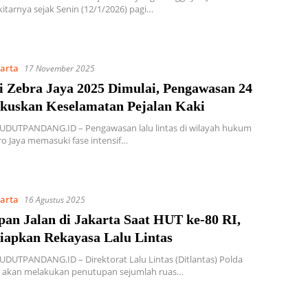
kitarnya sejak Senin (12/1/2026) pagi…
karta
17 November 2025
i Zebra Jaya 2025 Dimulai, Pengawasan 24
kuskan Keselamatan Pejalan Kaki
SUDUTPANDANG.ID – Pengawasan lalu lintas di wilayah hukum
o Jaya memasuki fase intensif…
karta
16 Agustus 2025
pan Jalan di Jakarta Saat HUT ke-80 RI,
Siapkan Rekayasa Lalu Lintas
UDUTPANDANG.ID – Direktorat Lalu Lintas (Ditlantas) Polda
a akan melakukan penutupan sejumlah ruas…