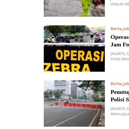
wilayah se
Berita
,
Ja
Operas
Jam Fo
JAKARTA, 
Polda Metr
Berita
,
Ja
Penutu
Polisi 
JAKARTA, S
Metro Jay