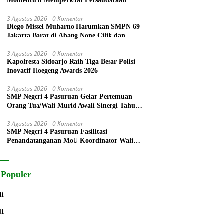
Momentum Memperkuat Persaudaraan
3 Agustus 2026
0 Komentar
Diego Missel Muharno Harumkan SMPN 69
Jakarta Barat di Abang None Cilik dan
Remaja Kencur 2026
3 Agustus 2026
0 Komentar
Kapolresta Sidoarjo Raih Tiga Besar Polisi
Inovatif Hoegeng Awards 2026
3 Agustus 2026
0 Komentar
SMP Negeri 4 Pasuruan Gelar Pertemuan
Orang Tua/Wali Murid Awali Sinergi Tahun
Pelajaran 2026/2027
3 Agustus 2026
0 Komentar
SMP Negeri 4 Pasuruan Fasilitasi
Penandatanganan MoU Koordinator Wali
Murid dengan Komite Sekolah
 Populer
li
NI