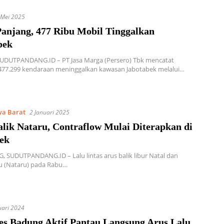
 Mei 2025
Panjang, 477 Ribu Mobil Tinggalkan
bek
SUDUTPANDANG.ID – PT Jasa Marga (Persero) Tbk mencatat
477.299 kendaraan meninggalkan kawasan Jabotabek melalui…
wa Barat
2 Januari 2025
lik Nataru, Contraflow Mulai Diterapkan di
pek
SUDUTPANDANG.ID – Lalu lintas arus balik libur Natal dan
u (Nataru) pada Rabu…
uari 2024
es Badung Aktif Pantau Langsung Arus Lalu