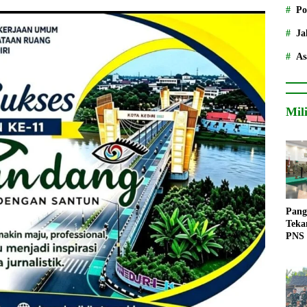
Po
Ja
As
Mil
Pang
Teka
PNS