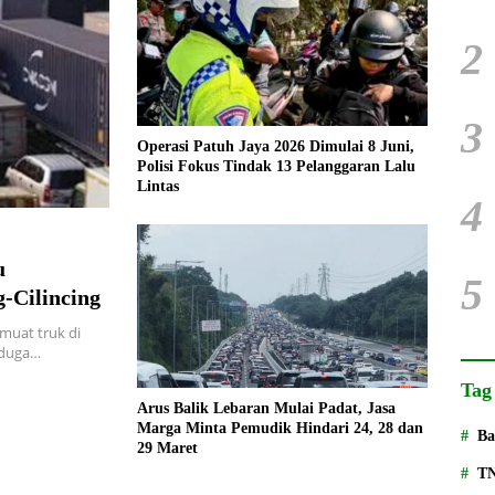
2
3
Operasi Patuh Jaya 2026 Dimulai 8 Juni,
Polisi Fokus Tindak 13 Pelanggaran Lalu
Lintas
4
u
5
-Cilincing
muat truk di
iduga…
Tag
Arus Balik Lebaran Mulai Padat, Jasa
Marga Minta Pemudik Hindari 24, 28 dan
Ba
29 Maret
T