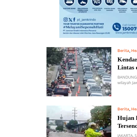
Berita
,
He
Kendar
Lintas
BANDUNG, 
wilayah Ja
Berita
,
He
Hujan L
Tersen
JAKARTA, 