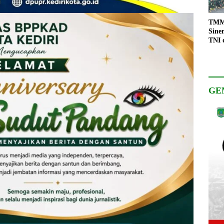
TMMD
Sine
TNI 
Keso
Pemb
GE