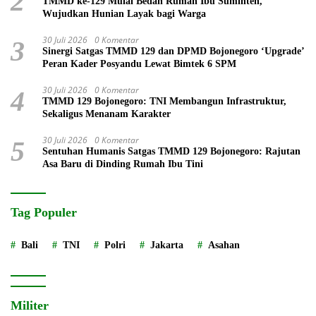
2
TMMD ke-129 Mulai Bedah Rumah Ibu Suminten,
Wujudkan Hunian Layak bagi Warga
30 Juli 2026
0 Komentar
3
Sinergi Satgas TMMD 129 dan DPMD Bojonegoro ‘Upgrade’
Peran Kader Posyandu Lewat Bimtek 6 SPM
30 Juli 2026
0 Komentar
4
TMMD 129 Bojonegoro: TNI Membangun Infrastruktur,
Sekaligus Menanam Karakter
30 Juli 2026
0 Komentar
5
Sentuhan Humanis Satgas TMMD 129 Bojonegoro: Rajutan
Asa Baru di Dinding Rumah Ibu Tini
Tag Populer
Bali
TNI
Polri
Jakarta
Asahan
Militer