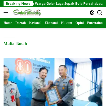
Langsung
MD 129 dan Warga Gelar Laga Sepak Bola Persahabatan, Bangu
Breaking News
ke
konten
Home
Daerah
Nasional
Ekonomi
Hukum
Opini
Entertainme
Mafia Tanah