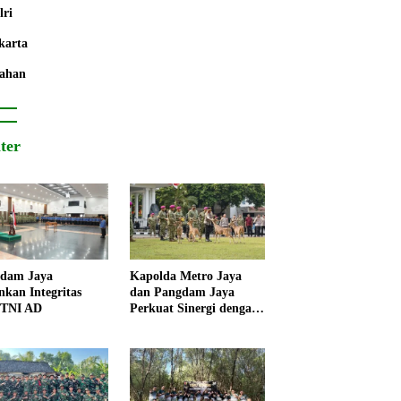
lri
karta
ahan
iter
dam Jaya
Kapolda Metro Jaya
nkan Integritas
dan Pangdam Jaya
 TNI AD
Perkuat Sinergi dengan
Korps Marinir