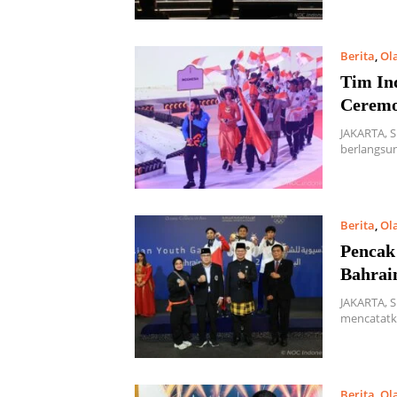
Berita
,
Ol
Tim In
Ceremo
JAKARTA, 
berlangsun
Berita
,
Ol
Pencak
Bahrai
JAKARTA, S
mencatatka
Berita
,
Ol