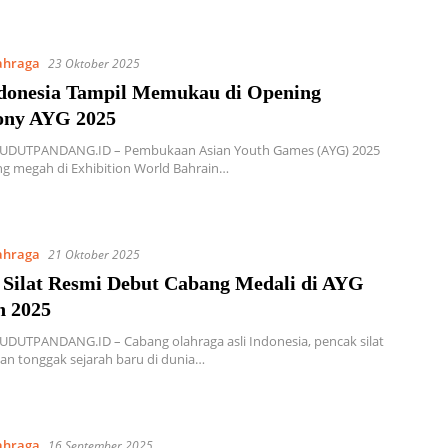
ahraga
23 Oktober 2025
donesia Tampil Memukau di Opening
ny AYG 2025
SUDUTPANDANG.ID – Pembukaan Asian Youth Games (AYG) 2025
g megah di Exhibition World Bahrain…
ahraga
21 Oktober 2025
 Silat Resmi Debut Cabang Medali di AYG
n 2025
UDUTPANDANG.ID – Cabang olahraga asli Indonesia, pencak silat
n tonggak sejarah baru di dunia…
ahraga
16 September 2025