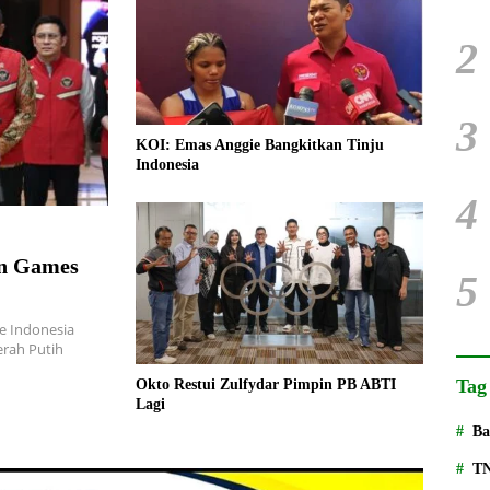
2
3
KOI: Emas Anggie Bangkitkan Tinju
Indonesia
4
an Games
5
e Indonesia
rah Putih
Tag
Okto Restui Zulfydar Pimpin PB ABTI
Lagi
Ba
T