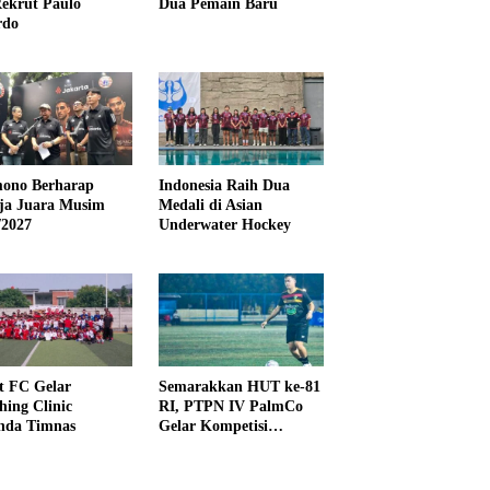
ekrut Paulo
Dua Pemain Baru
rdo
ono Berharap
Indonesia Raih Dua
ija Juara Musim
Medali di Asian
/2027
Underwater Hockey
t FC Gelar
Semarakkan HUT ke-81
hing Clinic
RI, PTPN IV PalmCo
nda Timnas
Gelar Kompetisi
Olahraga