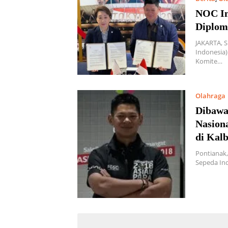
NOC In
Diplom
JAKARTA, 
Indonesia
Komite…
Olahraga
Dibawa
Nasion
di Kal
Pontianak
Sepeda Ind