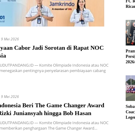
FC R
Rica
9 Mei 2026
yaan Cabor Jadi Sorotan di Rapat NOC
Pram
sia
Pers
2026
SUDUTPANDANG.ID — Komite Olimpiade Indonesia atau NOC
 menegaskan pentingnya penyelarasan pembiayaan cabang
9 Mei 2026
donesia Beri The Game Changer Award
Soba
Rizki Juniansyah hingga Bob Hasan
Coac
Lege
SUDUTPANDANG.ID — Komite Olimpiade Indonesia atau NOC
 memberikan penghargaan The Game Changer Award…