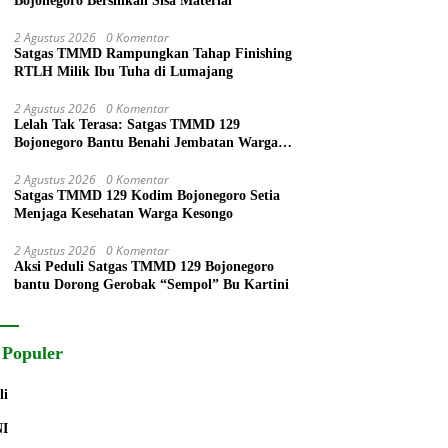
Bojonegoro Bersihkan Sisa Material
2 Agustus 2026
0 Komentar
Satgas TMMD Rampungkan Tahap Finishing
RTLH Milik Ibu Tuha di Lumajang
2 Agustus 2026
0 Komentar
Lelah Tak Terasa: Satgas TMMD 129
Bojonegoro Bantu Benahi Jembatan Warga
Kesongo
2 Agustus 2026
0 Komentar
Satgas TMMD 129 Kodim Bojonegoro Setia
Menjaga Kesehatan Warga Kesongo
2 Agustus 2026
0 Komentar
Aksi Peduli Satgas TMMD 129 Bojonegoro
bantu Dorong Gerobak “Sempol” Bu Kartini
 Populer
li
NI