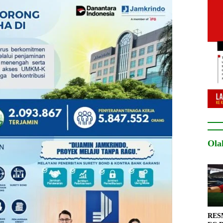
Ola
RESM