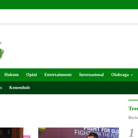
Usai Cor Ja
Hukum
Opini
Entertainment
Internasional
Olahraga
s
Kemenhub
Tre
Berit
1