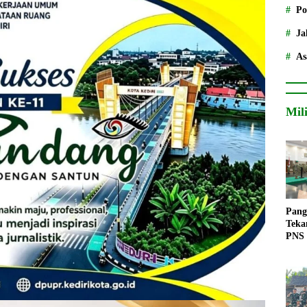
Po
Ja
As
Mil
Pang
Teka
PNS