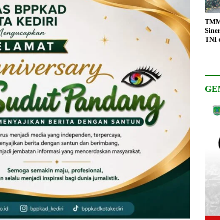
TMMD
Sine
TNI 
Keso
Pemb
GE