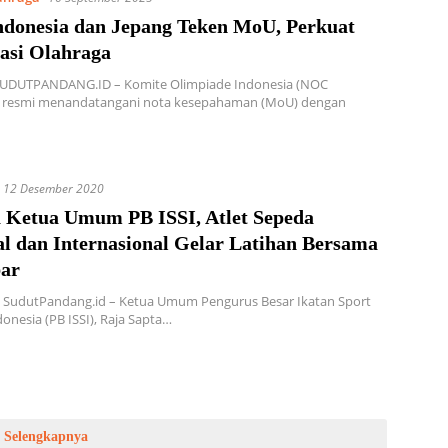
donesia dan Jepang Teken MoU, Perkuat
asi Olahraga
SUDUTPANDANG.ID – Komite Olimpiade Indonesia (NOC
) resmi menandatangani nota kesepahaman (MoU) dengan
12 Desember 2020
 Ketua Umum PB ISSI, Atlet Sepeda
al dan Internasional Gelar Latihan Bersama
bar
, SudutPandang.id – Ketua Umum Pengurus Besar Ikatan Sport
onesia (PB ISSI), Raja Sapta…
Selengkapnya