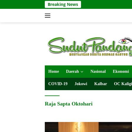
Langsung
Breaking News
ke
konten
Home
Daerah
Nasional
Ekonomi
COVID-19
Jokowi
Kalbar
OC Kaligi
Raja Sapta Oktohari