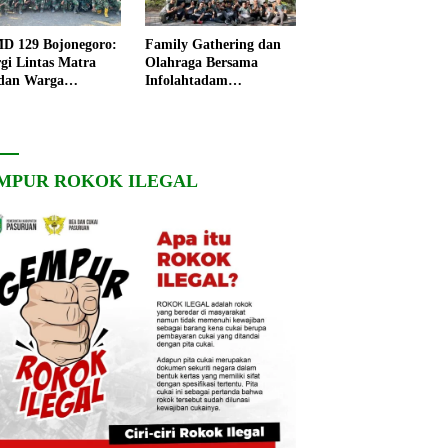
 129 Bojonegoro:
Family Gathering dan
rgi Lintas Matra
Olahraga Bersama
dan Warga
Infolahtadam
ngo, Percepat
V/Brawijaya Pererat
angunan Desa
Soliditas dan
Kebersamaan
MPUR ROKOK ILEGAL