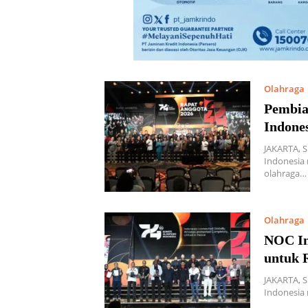
Olahraga
Pembia
Indone
JAKARTA, 
Indonesia
olahraga…
Olahraga
NOC In
untuk 
JAKARTA, 
Indonesia