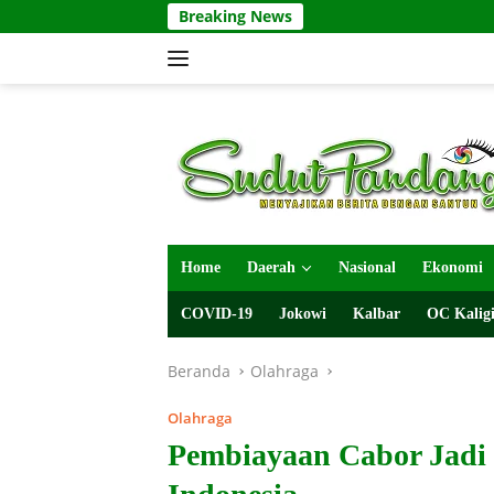
Langsung
Breaking News
ke
konten
Home
Daerah
Nasional
Ekonomi
COVID-19
Jokowi
Kalbar
OC Kaligi
Beranda
Olahraga
Olahraga
Pembiayaan Cabor Jadi