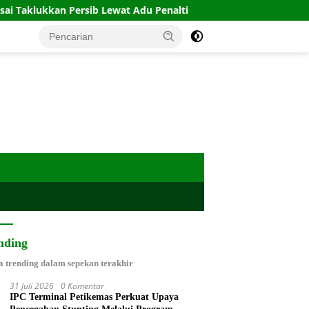
ersib Lewat Adu Penalti
Babinsa Plinggisan Intensifkan
nding
a trending dalam sepekan terakhir
31 Juli 2026
0 Komentar
IPC Terminal Petikemas Perkuat Upaya