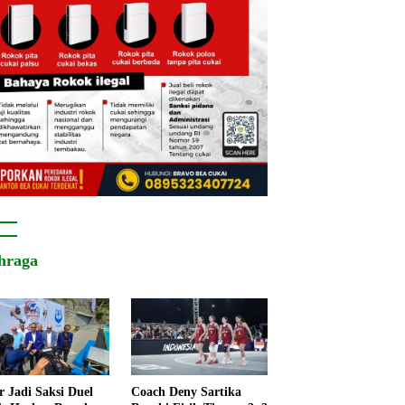
hraga
r Jadi Saksi Duel
Coach Deny Sartika