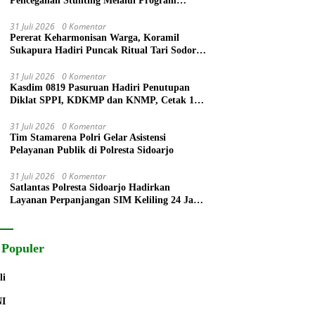
Pencegahan Stunting Melalui Program
PELITA 2026
31 Juli 2026
0 Komentar
Pererat Keharmonisan Warga, Koramil
Sukapura Hadiri Puncak Ritual Tari Sodoran
Hari Raya Karo Suku Tengger di Bromo
31 Juli 2026
0 Komentar
Kasdim 0819 Pasuruan Hadiri Penutupan
Diklat SPPI, KDKMP dan KNMP, Cetak 172
Generasi Siap Mengabdi untuk Negeri
31 Juli 2026
0 Komentar
Tim Stamarena Polri Gelar Asistensi
Pelayanan Publik di Polresta Sidoarjo
31 Juli 2026
0 Komentar
Satlantas Polresta Sidoarjo Hadirkan
Layanan Perpanjangan SIM Keliling 24 Jam
Selama 17 Hari Non Stop
 Populer
li
NI