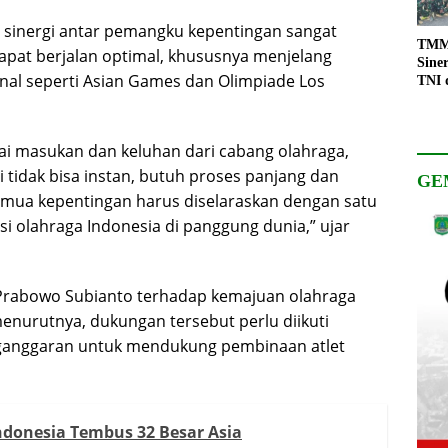
 sinergi antar pemangku kepentingan sangat
TMMD
apat berjalan optimal, khususnya menjelang
Sine
nal seperti Asian Games dan Olimpiade Los
TNI 
Keso
Pemb
i masukan dan keluhan dari cabang olahraga,
 tidak bisa instan, butuh proses panjang dan
GE
semua kepentingan harus diselaraskan dengan satu
i olahraga Indonesia di panggung dunia,” ujar
 Prabowo Subianto terhadap kemajuan olahraga
menurutnya, dukungan tersebut perlu diikuti
ganggaran untuk mendukung pembinaan atlet
ndonesia Tembus 32 Besar Asia