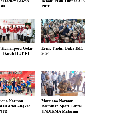
it Hockey Bawah
Benahi Fisik Timnas 3×3
sia
Putri
Kemenpora Gelar
Erick Thohir Buka IMC
r Darah HUT RI
2026
1
iano Norman
Marciano Norman
siasi Atlet Angkat
Resmikan Sport Center
 NTB
UNDIKMA Mataram