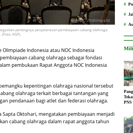
Po
Ja
As
negaskan pentingnya penyelarasan pembiayaan cabang olahraga
 (Foto: AGF).
Mil
Olimpiade Indonesia atau NOC Indonesia
pembiayaan cabang olahraga sebagai fondasi
 dalam pembukaan Rapat Anggota NOC Indonesia
emangku kepentingan olahraga nasional tersebut
Pang
abang olahraga terkait berbagai tantangan yang
Teka
an pendanaan bagi atlet dan federasi olahraga.
PNS
ja Sapta Oktohari, mengatakan pembiayaan menjadi
ikan cabang olahraga dalam rapat anggota tahun