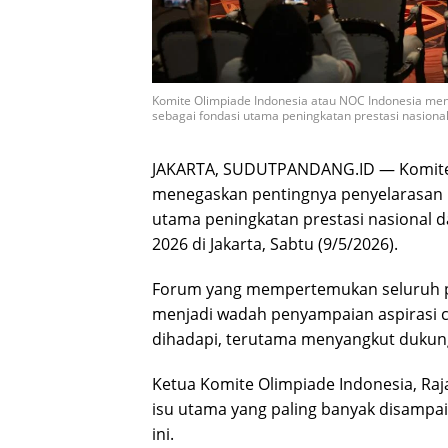
Komite Olimpiade Indonesia atau NOC Indonesia me
sebagai fondasi utama peningkatan prestasi nasional.
JAKARTA, SUDUTPANDANG.ID — Komite 
menegaskan pentingnya penyelarasan 
utama peningkatan prestasi nasional
2026 di Jakarta, Sabtu (9/5/2026).
Forum yang mempertemukan seluruh p
menjadi wadah penyampaian aspirasi c
dihadapi, terutama menyangkut dukung
Ketua Komite Olimpiade Indonesia, Ra
isu utama yang paling banyak disampa
ini.