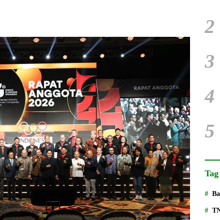
2
3
4
5
Tag
Ba
T