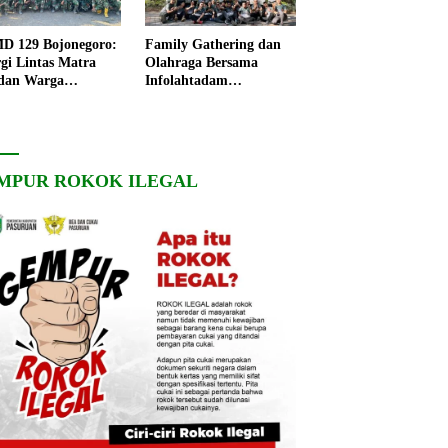
 129 Bojonegoro:
Family Gathering dan
rgi Lintas Matra
Olahraga Bersama
dan Warga
Infolahtadam
ngo, Percepat
V/Brawijaya Pererat
angunan Desa
Soliditas dan
Kebersamaan
MPUR ROKOK ILEGAL