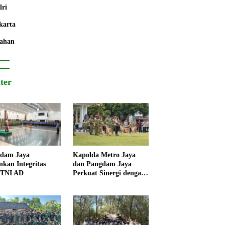
lri
karta
ahan
iter
dam Jaya
Kapolda Metro Jaya
nkan Integritas
dan Pangdam Jaya
 TNI AD
Perkuat Sinergi dengan
Korps Marinir