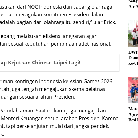
Seng
sukan dari NOC Indonesia dan cabang olahraga
Air A
pernah meragukan komitmen Presiden dalam
lah bagian dari olahraga itu sendiri,” ujar Erick.
 sedang melakukan efisiensi anggaran agar
dan sesuai kebutuhan pembinaan atlet nasional.
DWP 
Dono
ap Kejutkan Chinese Taipei Lagi!
ke-8
riman kontingen Indonesia ke Asian Games 2026
intah juga tengah mengajukan skema pelatnas
uangan sesuai arahan Presiden.
Marc
6 sudah aman. Saat ini kami juga mengajukan
Apre
 Menteri Keuangan sesuai arahan Presiden. Karena
Besi
, tapi berkelanjutan mulai dari jangka pendek,
k.