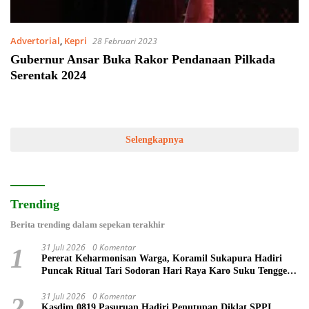
Advertorial
,
Kepri
28 Februari 2023
Gubernur Ansar Buka Rakor Pendanaan Pilkada
Serentak 2024
Selengkapnya
Trending
Berita trending dalam sepekan terakhir
31 Juli 2026
0 Komentar
1
Pererat Keharmonisan Warga, Koramil Sukapura Hadiri
Puncak Ritual Tari Sodoran Hari Raya Karo Suku Tengger
di Bromo
31 Juli 2026
0 Komentar
2
Kasdim 0819 Pasuruan Hadiri Penutupan Diklat SPPI,