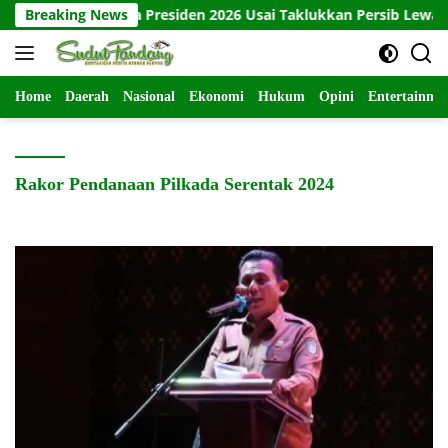
Langsung
baya Juara Piala Presiden 2026 Usai Taklukkan Persib Lewat Adu 
Breaking News
ke
konten
Home
Daerah
Nasional
Ekonomi
Hukum
Opini
Entertainme
Rakor Pendanaan Pilkada Serentak 2024